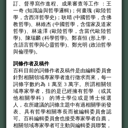
訂、督導寫作進程、成果審查等工作 ：王
一奇 (知識論與哲學邏輯)；何畫瑰 (歐陸哲
學，含西洋哲學史)；耿晴 (中國哲學，含佛
教哲學)、林維杰 (中國哲學，含儒家及道家
哲學)、林遠澤 (歐陸哲學，含當代歐陸哲
學)、陳瑞麟 (科學哲學)、鄭喜恒 (形上學，
含語言哲學與心靈哲學)、鄭光明 (政治哲學
與倫理學)。
詞條作者及稿件
百科目前的詞條作者及稿件是由編輯委員會
針對相關領域專家學者進行徵求而來，每一
詞條字數約為 1 萬至 3 萬字。所謂相關領
域專家學者，指的是已經擁有哲學 （或其
他相關學科） 的博士學位或是博士候選
人，在所建議的詞條主題中有過相關學術發
表、具有哲學相關專長而被編輯委員會認
可。百科編輯委員會也接受專家學者自薦，
相關領域專家學者可主動與編輯委員聯繫，