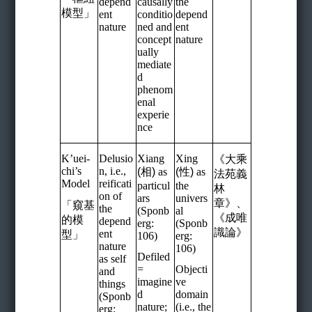
depend
causally
the
模型」
ent
conditio
depend
nature
ned and
ent
concept
nature
ually
mediate
d
phenom
enal
experie
nce
K’uei-
Delusio
Xiang
Xing
《大乘
chi’s
n, i.e.,
(
相
)
as
(
性
)
as
法苑義
Model
reificati
particul
the
林
on of
ars
univers
章》、
「窺基
the
(Sponb
al
《成唯
的模
depend
erg:
(Sponb
識論》
ent
型」
106)
erg:
nature
106)
Defiled
as self
=
Objecti
and
imagine
ve
things
d
domain
(Sponb
nature;
(i.e., the
erg: