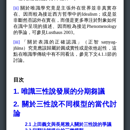
[ii]
關於唯識學究竟是主張外在世界並非真實存
在、因而較為接近西方哲學中的
Idealism
；或是並
非斷然否認外在實在，而僅是更多專注於對象如何
在識中呈現的描述、因而較為接近
Phenomenology
的爭論，
可
參見
Lusthaus 2003
。
[iii]
「關於表識的正確認識」（正智
saṃyag-
jñāna
）究竟應該歸屬於圓成實性或是依他起性，這
點在唯識學傳統中有不同看法，參見下文
4.1.1
節的
討論。
目次
1. 唯識三性說發展的分期芻議
2.
關於三性說不同模型的當代討
論
2.1
上田義文與長尾雅人關於三性說的爭議