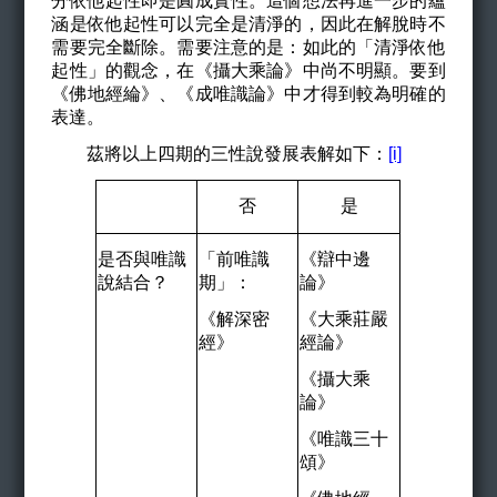
分依他起性即是圓成實性。這個想法再進一步的蘊
涵是依他起性可以完全是清淨的，因此在解脫時不
需要完全斷除。需要注意的是：如此的「清淨依他
起性」的觀念，在《攝大乘論》中尚不明顯。要到
《佛地經綸》、《成唯識論》中才得到較為明確的
表達。
茲將以上四期的三性說發展表解如下：
[i]
否
是
是否與唯識
「前唯識
《辯中邊
說結合？
期」：
論》
《解深密
《大乘莊嚴
經》
經論》
《攝大乘
論》
《唯識三十
頌》