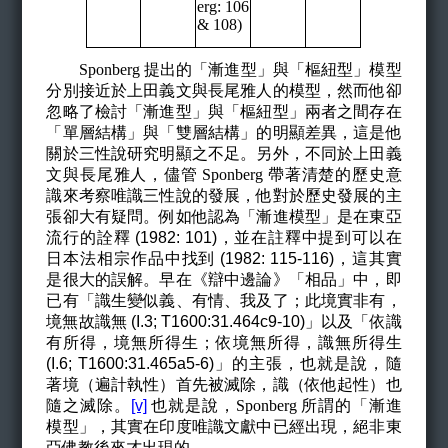
erg: 106
& 108)
Sponberg
提出的「漸進型」與「樞紐型」模型
分別接近於上田義文與長尾雅人的模型，然而他卻
忽略了檢討「漸進型」與「樞紐型」兩者之間存在
「單層結構」與「雙層結構」的明顯差異，這是他
關於三性說研究明顯之不足。另外，不同於上田義
文與長尾雅人，儘管
Sponberg
帶著清楚的歷史意
識來考察唯識三性說的發展，他對於歷史發展的主
張卻大有疑問。例如他認為「漸進模型」是在東亞
流行的詮釋 (1982: 101)，並在註釋中提到可以在
日本法相宗作品中找到 (1982: 115-116)，這其實
是很大的誤解。早在《辯中邊論》「相品」中，即
已有「識生變似義、有情、我及了；此境實非有，
境無故識無 (I.3; T1600:31.464c9-10)」以及「依識
有所得，境無所得生；依境無所得，識無所得生
(I.6; T1600:31.465a5-6)」的主張，也就是說，隨
著境（遍計執性）首先被滅除，識（依他起性）也
隨之滅除。
[v]
也就是說，
Sponberg
所謂的「漸進
模型」，其實在印度唯識文獻中已經出現，絕非東
亞佛教後來才出現的。