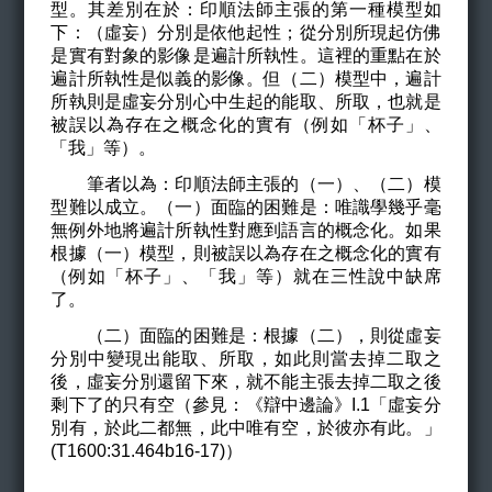
型。其差別在於：印順法師主張的第一種模型如
下：（虛妄）分別是依他起性；從分別所現起仿佛
是實有對象的影像是遍計所執性。這裡的重點在於
遍計所執性是似義的影像。但（二）模型中，遍計
所執則是虛妄分別心中生起的能取、所取，也就是
被誤以為存在之概念化的實有（例如「杯子」、
「我」等）。
筆者以為：印順法師主張的（一）、（二）模
型難以成立。（一）面臨的困難是：唯識學幾乎毫
無例外地將遍計所執性對應到語言的概念化。如果
根據（一）模型，則被誤以為存在之概念化的實有
（例如「杯子」、「我」等）就在三性說中缺席
了。
（二）面臨的困難是：根據（二），則從虛妄
分別中變現出能取、所取，如此則當去掉二取之
後，虛妄分別還留下來，就不能主張去掉二取之後
剩下了的只有空（參見：《辯中邊論》I.1「虛妄分
別有，於此二都無，此中唯有空，於彼亦有此。」
(T1600:31.464b16-17)）