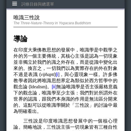
詞條目錄與總選單
唯識三性說
The Three-Nature-Theory in Yogacara Buddhism
導論
在印度大乘佛教思想的發展中，唯識學是中觀學之
外的另一個主要傳統，其核心主張是認為一切現象
並非獨立於我們的識之外存在，而是從識中變化出
來的。換言之，一切我們以為實際存在的外在對象
不過是表識 (
vijñapti
)
[i]
，與心靈現象一樣。許多佛
教學者因此將唯識思想界定為類似於西方哲學中的
觀念論 (
Idealism
)。
[ii]
無論唯識學是否主張嚴格意義
下的觀念論，唯識學至少主張：我們對於所謂外在
世界的認識，跟我們本身識的作用是無法區分開來
的。這點可以從唯識學關於「三性說」的討論中最
為明確看出。
三性說是印度唯識思想發展中的一個核心理
論。簡略地說，三性說主張一切現象皆有三種自性