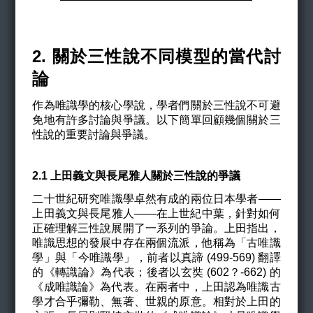
2. 關於三性說不同模型的當代討
論
作為唯識學的核心學說，學者們關於三性說不可避
免地有許多討論與爭議。以下簡單回顧幾個關於三
性說的重要討論與爭議。
2.1 上田義文與長尾雅人關於三性說的爭議
二十世紀研究唯識學卓然有成的兩位日本學者——
上田義文與長尾雅人——在上世紀中葉，針對如何
正確理解三性說展開了一系列的爭論。上田指出，
唯識思想的發展中存在兩個流派，他稱為「古唯識
學」與「今唯識學」，前者以真諦 (499-569) 翻譯
的《轉識論》為代表；後者以玄奘 (602？-662) 的
《成唯識論》為代表。在兩者中，上田認為唯識古
學才合乎彌勒、無著、世親的原意。相對於上田的