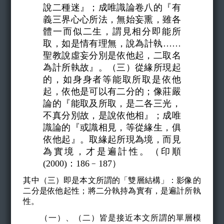
說二種迷』；成唯識論卷八的『有
義三界心心所法，無始妄熏，雖各
體一而似二生，謂見相分即能所
取，如是情有理無，說為計執……
聖教說虛妄分別是依他起，二取名
為計所執故』。（三）從緣所現起
的，如身身者等能取所取是依他
起，依他是可以有二分的；像莊嚴
論的『能取及所取，是二各三光，
不真分別故，是說依他相』；成唯
識論的『或識相見，等從緣生，俱
依他起』。取緣起所現為境，而見
為實境，才是遍計性。（印順
(2000)：186﹣187）
其中（三）即是本文所謂的「雙層結構」：影像的
二分是依他起性；將二分執持為實有，是遍計所執
性。
（一）、（二）皆是接近本文所謂的單層模