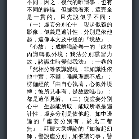
不同，因之，後代的唯識學，也有
不同的諍論。但據我看來，這完全
是一貫的。且先說似乎不同：
（一）虛妄分別心中，現起似義的
影像，似義是遍計性，分別是依他
起，這像本文及中邊的『境故』、
『心故』；成唯識論卷一的『或復
內識轉似外境；我法分別熏習力
故，諸識生時變似我法』；十卷的
『然相分等依識變現，非如識性依
他中實；不爾，唯識理應不成』；
楞伽經的『由自心執著，心似外境
轉；彼所見非有，是故說唯心』：
都是這個見解。（二）從虛妄分別
心中，生起能所取，能取所取是遍
計性，虛妄分別是依他起。如中邊
論的『虛妄分別有，於此二都
無』；莊嚴大乘經論的『如彼起幻
師，譬說虛分別，如彼諸幻事，譬