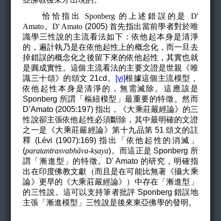
恰恰指出
Sponberg
的上述錯誤的是
D'
Amato。D' Amato
(2005) 首先指出當前學者對於唯
識學三性說的主流看法如下：依他起本身是清淨
的，遍計執乃是在依他起性上的概念化，而一旦去
掉錯誤的概念化之後留下來的依他起性，其實也就
是圓成實性。這個主流看法的主要文證是世親《唯
識三十頌》的頌文 21cd。
[vi]
根據這個主流模型，
依他起性本身是清淨的，無需滅除。這應該是
Sponberg 所謂「樞紐模型」最重要的特徵。然而
D’Amato (2005:197) 指出，《大乘莊嚴經論》的三
性說卻主張依他起性必須斷除，其中最明確的文證
之一是《大乘莊嚴經論》第十九品第 51 頌文的註
釋 (
Lévi (1907):169
) 指出「依他起性的消滅」
(
paratantrasvabh
ā
va-k
ṣ
aya
)
。而這正是 Sponberg 所
謂「漸進型」的特徵。D' Amato 的研究，明確指
出在印度佛教文獻（而且是在可能比無著《攝大乘
論》更早的《大乘莊嚴經論》）中存在「漸進型」
的三性說。這可以支持筆者批評 Sponberg 錯誤地
主張「漸進模型」三性說是後來東亞佛學的發明。