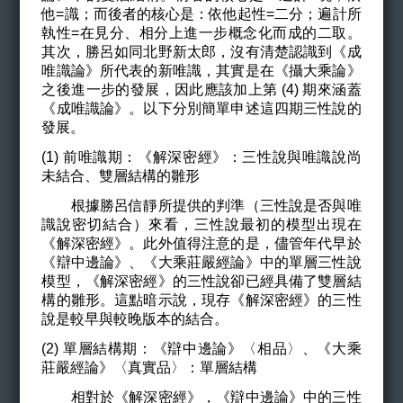
他=識；而後者的核心是：依他起性=二分；遍計所
執性=在見分、相分上進一步概念化而成的二取。
其次，勝呂如同北野新太郎，沒有清楚認識到《成
唯識論》所代表的新唯識，其實是在《攝大乘論》
之後進一步的發展，因此應該加上第 (4) 期來涵蓋
《成唯識論》。以下分別簡單申述這四期三性說的
發展。
(1) 前唯識期：《解深密經》：三性說與唯識說尚
未結合、雙層結構的雛形
根據勝呂信靜所提供的判準（三性說是否與唯
識說密切結合）來看，三性說最初的模型出現在
《解深密經》。此外值得注意的是，儘管年代早於
《辯中邊論》、《大乘莊嚴經論》中的單層三性說
模型，《解深密經》的三性說卻已經具備了雙層結
構的雛形。這點暗示說，現存《解深密經》的三性
說是較早與較晚版本的結合。
(2) 單層結構期：《辯中邊論》〈相品〉、《大乘
莊嚴經論》〈真實品〉：單層結構
相對於《解深密經》，《辯中邊論》中的三性