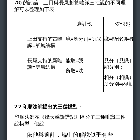
78) 的討論，上田與長尾對於唯識三性說的不同理
解可以整理如下表：
遍計執
依他起
上田支持的古唯
境
=
所分別
=
所取
識
=
能分別
=
能取
識=單層結構
長尾支持的新唯
能取
=
我；
見分（見識）=
識=雙層結構
能分別；
所取
=
法
相分（相識）=
所分別=內境
2.2 印順法師提出的三種模型：
印順法師在《攝大乘論講記》區分了三種唯識三性
說模型，他說：
依他與遍計，論中的解說似乎有些