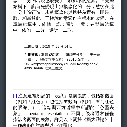
念，二分的出現也改變了二取原本的意涵。在雙層
結構下，識首先變現出無概念化的二分，然後在此
二分上進行進一步的概念化與執持為實有，即是二
取。相當於此，三性說的意涵也有根本的改變。在
單層結構中，依他＝識；遍計＝境；在雙層結構
中，依他＝二分；遍計＝二取。
上線日期 ：
2019 年 11 月 14 日
引用資訊：
耿晴 (2018)。〈唯識三性說〉，王一奇
（編），《華文哲學百科》（2019 版本）。
URL=http://mephilosophy.ccu.edu.tw/entry.php?
entry_name=唯識三性說。
[i]
注意這裡所謂的「表識」是廣義的，包括客觀面
（例如「紅色」）也包括主觀面（例如「看到紅色
的眼識」），這點與西方哲學中所謂的「心靈表
象」（
mental representation
）不同，後者通常僅僅
指涉客觀面的表象。詳見以下關於《攝大乘論》十
一種表識的討論與以下注釋
13
。