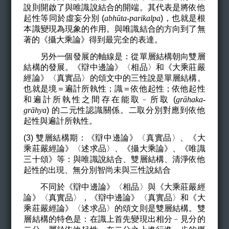
說則開啟了與唯識說結合的開端。其代表是將依他
起性等同於虛妄分別 (
abh
ū
ta-parikalpa
)，也就是根
本識變現為現象的作用。與唯識結合的方向到了無
著的《攝大乘論》得到最完全的表達。
另外一個發展的軸線是：從單層結構朝向雙層
結構的發展。《辯中邊論》〈相品〉和《大乘莊嚴
經論》〈真實品〉的頌文中的三性說是單層結構。
也就是境＝遍計所執性；識＝依他起性；依他起性
和遍計所執性之間存在能取﹣所取 (
gr
ā
haka-
gr
ā
hya
) 的二元性認識關係。二取分別對應到依他
起性與遍計所執性。
(3) 雙層結構期：《辯中邊論》〈真實品〉、《大
乘莊嚴經論》〈述求品〉、《攝大乘論》、《唯識
三十頌》等：與唯識說結合、雙層結構、清淨依他
起性的出現、無分別智尚未與三性說結合
不同於《辯中邊論》〈相品〉與《大乘莊嚴經
論》〈真實品〉，《辯中邊論》〈真實品〉和《大
乘莊嚴經論》〈述求品〉的頌文則是雙層結構。雙
層結構的特色是：在識上首先變現出相分﹣見分的