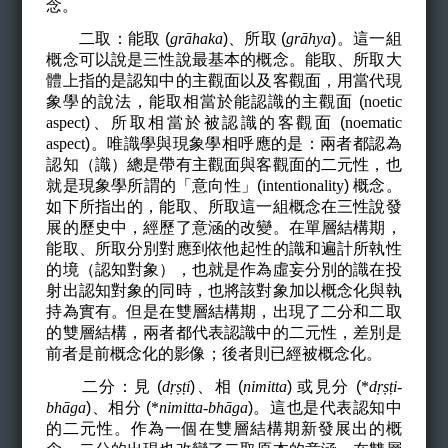
念。
二取：能取 (
gr
ā
haka
)
、所取
(
gr
ā
hya
)
。這一組
概念可以說是三性說最基本的概念。能取、所取大
體上指的是認知中的主觀面以及客觀面，用當代現
象學的說法，能取相當於能認識的主觀面 (
noetic
aspect
)、所取相當於被認識的客觀面 (
noematic
aspect
)。唯識學與現象學相呼應的是：兩者都認為
認知（識）總是帶有主觀面與客觀面的二元性，也
就是現象學所謂的「意向性」(
intentionality
) 概念。
如下所指出的，能取、所取這一組概念在三性說發
展的歷史中，經歷了意涵的改變。在單層結構期，
能取、所取分別對應到依他起性的識和遍計所執性
的境（認知對象），也就是作為虛妄分別的識在投
射出認知對象的同時，也將該對象加以概念化與執
持為實有。但是在雙層結構期，出現了二分和二取
的雙層結構，兩者都代表認識中的二元性，差別是
前者是前概念化的影像；後者則已經被概念化。
二分：見 (
d
ṛṣṭ
i
)、相 (
nimitta
) 或
見分 (
*
d
ṛṣṭ
i-
bh
ā
ga
)、相分 (
*
nimitta-bhā
ga
)。這也是代表認知中
的二元性。作為一個在雙層結構期新發展出的概