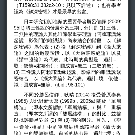
（T1598:31.382c2-10；見以下詳述）；也有學者
認為《解深密經》才是最早的出處。
日本研究初期唯識的重要學者勝呂信靜 (2009:
95ff.) 將三性說的發展分為三期，分別是 (1) 三性、
三無性的理論與其他唯識學重要理論（阿賴耶識緣
起說、影像門的唯識說）尚未結合的階段，以《解
深密經》為代表；(2) 從《解深密經》到《攝大乘
論》之間的過渡階段，以《大乘莊嚴經論》以及
《辯中邊論》為代表。此時期的典型是：遍計=二
取；依他=虛妄分別；圓成實=無二（二取的無）。
(3) 三性說與阿賴耶識緣起說、影像門的唯識說緊
密結合，以《攝大乘論》為代表。遍計=境；依他=
識；圓成實=無境。(ibid.: 98-101)
不同於勝呂信靜，耿晴 (2014) 接受菅原泰典
(1985) 與北野新太郎 (1999b，2005a) 關於「單層
構造」（即本文所謂的「單層結構」）與「二重構
造」（即本文所謂的「雙層結構」）的對比，並據
以批評勝呂對於 (2) 與 (3) 期的劃分。首先，《辯
中邊論‧相品》中的單層結構應該早於《攝大乘
論》中的雙層結構。前者的核心是：遍計=境；依