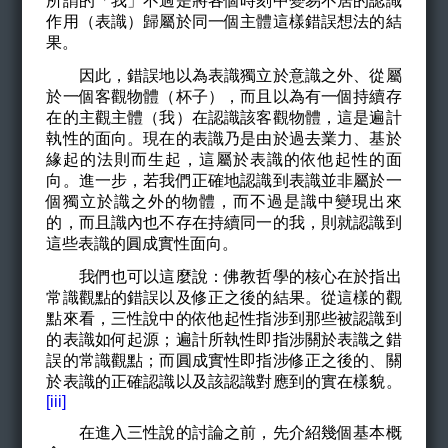
所謂的「我」不過是將各個時刻中變易不居的認識
作用（表識）歸屬於同一個主體這樣錯誤想法的結
果。
因此，錯誤地以為表識獨立於意識之外、從屬
於一個客觀物體（杯子），而且以為有一個持續存
在的主觀主體（我）在認識該客觀物體，這是遍計
執性的面向。現在的表識乃是由於過去業力、基於
緣起的法則而生起，這屬於表識的依他起性的面
向。進一步，若我們正確地認識到表識並非屬於一
個獨立於識之外的物體，而不過是識中變現出來
的，而且識內也不存在持續同一的我，則就認識到
這些表識的圓成實性面向。
我們也可以這麼說：佛教哲學的核心在於指出
常識觀點的錯誤以及修正之後的結果。從這樣的觀
點來看，三性說中的依他起性指涉到那些被認識到
的表識如何起源；遍計所執性即指涉關於表識之錯
誤的常識觀點；而圓成實性即指涉修正之後的、關
於表識的正確認識以及該認識對應到的實在樣貌。
[iii]
在進入三性說的討論之前，先介紹幾個基本概