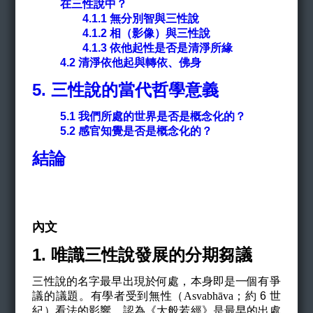
在三性說中？
4.1.1 無分別智與三性說
4.1.2 相（影像）與三性說
4.1.3 依他起性是否是清淨所緣
4.2 清淨依他起與轉依、佛身
5.
三性說的當代哲學意義
5.1
我們所處的世界是否是概念化的？
5.2 感官知覺是否是概念化的？
結論
內文
1. 唯識三性說發展的分期芻議
三性說的名字最早出現於何處，本身即是一個有爭
議的議題。有學者受到無性（
Asvabh
āva
；約 6 世
紀）看法的影響，認為《大般若經》是最早的出處