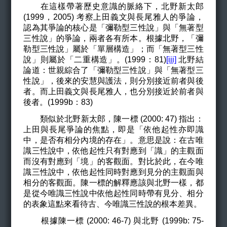
在這樣帶著歷史意識的脈絡下，北野新太郎
(1999，2005) 考察上田義文與長尾雅人的爭論，
認為其爭論的核心是「彌勒型三性說」與「無著型
三性說」的爭論，兩者各有所本。根據北野，「彌
勒型三性說」屬於「單層構造」；而「無著型三性
說」則屬於「二重構造」。(1999：81)
[iii]
北野結
論道：世親綜合了「彌勒型三性說」與「無著型三
性說」，後來的安慧與護法，則分別接近前者與後
者。而上田義文與長尾雅人，也分別接近於前者與
後者。(1999b：83)
類似於北野新太郎，陳一標 (2000: 47) 指出：
上田與長尾爭論的焦點，即是「依他起性亦即識
中，是否有相分內境的存在」。意思是說：在古唯
識三性說中，依他起性只有對應到「識」的主觀面
而沒有對應到「境」的客觀面。對比於此，在今唯
識三性說中，依他起性同時對應到見分的主觀面與
相分的客觀面。陳一標的解釋應該與北野一樣，都
是從今唯識三性說中依他起性同時帶有見分、相分
的表象這點來看待古、今唯識三性說的根本差異。
根據陳一標 (2000: 46-7) 與北野 (1999b: 75-