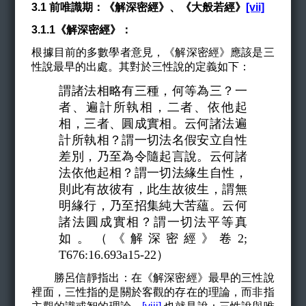
3.1 前唯識期：《解深密經》、《大般若經》
[vii]
3.1.1《解深密經》：
根據目前的多數學者意見，《解深密經》應該是三
性說最早的出處。其對於三性說的定義如下：
謂諸法相略有三種，何等為三？一
者、遍計所執相，二者、依他起
相，三者、圓成實相。云何諸法遍
計所執相？謂一切法名假安立自性
差別，乃至為令隨起言說。云何諸
法依他起相？謂一切法緣生自性，
則此有故彼有，此生故彼生，謂無
明緣行，乃至招集純大苦蘊。云何
諸法圓成實相？謂一切法平等真
如。（《解深密經》卷2;
T676:16.693a15-22）
勝呂信靜指出：在《解深密經》最早的三性說
裡面，三性指的是關於客觀的存在的理論，而非指