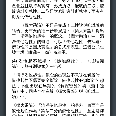
二分，屬於依他起性。在二分之上進行進一步的概
念化並且執持為實有，形成所取﹣能取的二取，屬
於遍計所執性。二取只對應到遍計所執性，而沒有
對應到依他起性。
《攝大乘論》不只是完成了三性說與唯識說的
結合。更重要的進一步發展是：《攝大乘論》提出
了「清淨依他起性」的概念。《攝大乘論》中「清
淨依他起性」的概念，可以「依他起性上去掉遍計
所執性即是圓成實性」的公式來表達。這個公式也
被世親《唯識三十頌》所繼承。
(4) 依他起不滅期：《佛地經論》、《成唯識
論》：無分別智進入三性說
「清淨依他起性」觀念的出現並不意味在解脫時，
依他起性不需要完全斷除。依他起性必須斷除的想
法，不但出現在早期的《解深密經》與《辯中邊
論》中，同時也存在於《攝大乘論》與《唯識三十
頌》中。
《攝大乘論》「清淨依他起性」的另外一個面向是
依他起性作為「染淨二分的依他起性」。意思是淨