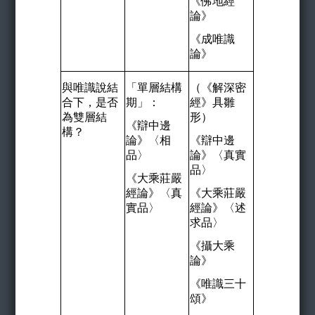
《佛地經
論》
《成唯識
論》
與唯識說結
「單層結構
（《解深密
合下，是否
期」：
經》具雛
為雙層結
形）
《辯中邊
構？
論》〈相
《辯中邊
品〉
論》〈真實
品〉
《大乘莊嚴
經論》〈真
《大乘莊嚴
實品〉
經論》〈述
求品〉
《攝大乘
論》
《唯識三十
頌》