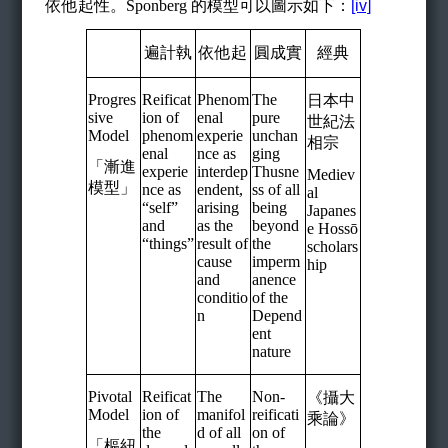
依他起性。
Sponberg
的模型可以圖示如下：
[iv]
遍計執
依他起
圓成實
經典
Progres
Reificat
Phenom
The
日本中
sive
ion of
enal
pure
世紀法
Model
phenom
experie
unchan
相宗
enal
nce as
ging
「漸進
experie
interdep
Thusne
Mediev
模型」
nce as
endent,
ss of all
al
“self”
arising
being
Japanes
and
as the
beyond
e Hossō
“things”
result of
the
scholars
cause
imperm
hip
and
anence
conditio
of the
n
Depend
ent
nature
Pivotal
Reificat
The
Non-
《攝大
Model
ion of
manifol
reificati
乘論》
the
d of all
on of
「樞紐