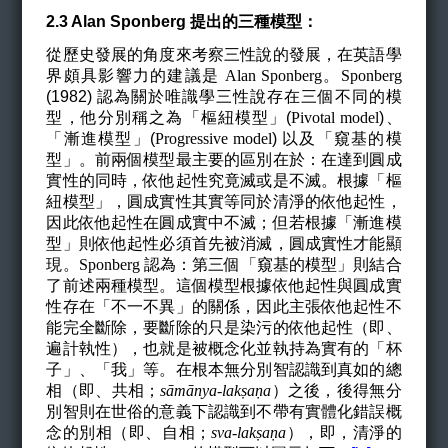
2.3 Alan Sponberg 提出的三種模型：
從歷史發展的角度來考察三性說的發展，在英語學
界頗具影響力的建議是
Alan Sponberg。Sponberg
(1982) 認為關於唯識學三性說存在三個不同的模
型，他分別稱之為「樞紐模型」(
Pivotal model
)、
「漸進模型」(
Progressive model
) 以及「窺基的模
型」。前兩個模型最主要的區別在於：在達到圓成
實性的同時，依他起性究竟滅或是不滅。根據「樞
紐模型」，圓成實性其實等同於清淨的依他起性，
因此依他起性在圓成實中不滅；但若根據「漸進模
型」則依他起性必須首先被消滅，圓成實性才能顯
現。
Sponberg
認為：第三個「窺基的模型」則結合
了前述兩種模型。這個模型根據依他起性與圓成實
性存在「不一不異」的關係，因此主張依他起性不
能完全斷除，要斷除的只是染污的依他起性（即、
遍計執性），也就是被概念化並執持為實有的「杯
子」、「我」等。在根本無分別智認識到真如的總
相（即、共相；
s
ā
m
ā
nya-lak
ṣ
a
ṇ
a
）之後，後得無分
別智則在世俗的意義下認識到不帶有實體化錯誤概
念的別相（即、自相；
sva-lak
ṣ
a
ṇ
a
），即，清淨的