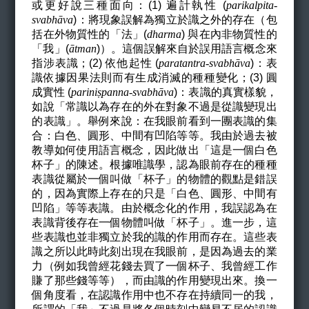
或更好說三種面向：(1) 遍計執性 (
parikalpita-
svabh
ā
va
)：將現象誤解為獨立於識之外的存在（包
括在外物質性的「法」(
dharma
) 與在內非物質性的
「我」(
ā
tman
)）。這個誤解來自於誤用語言概念來
指涉表識；(2) 依他起性 (
paratantra-svabh
ā
va
)：表
識依據因果法則而有生成消滅的種種變化；(3) 圓
成實性 (
parini
ṣ
panna-svabh
ā
va
)：表識的真實樣貌，
如說「常識以為存在的外在對象不過是從識變現出
的表識」。舉例來說：在我眼前看到一團表識的集
合：白色、圓形、中間有凹陷等等。我由於過去被
教導如何使用語言概念，因此做出「這是一個白色
杯子」的陳述。根據唯識學，認為眼前存在的種種
表識從屬於一個叫做「杯子」的物體的觀點是錯誤
的，因為實際上存在的只是「白色、圓形、中間有
凹陷」等等表識。由於概念化的作用，我誤認為在
表識背後存在一個物體叫做「杯子」。進一步，這
些表識也並非獨立於我的識的作用而存在。這些表
識之所以此時此刻出現在我眼前，是因為過去的業
力（例如我曾經花錢去買了一個杯子、我曾經工作
賺了那些錢等等），而由識的作用變現出來。換一
個角度看，在認識作用中也不存在持續同一的我，