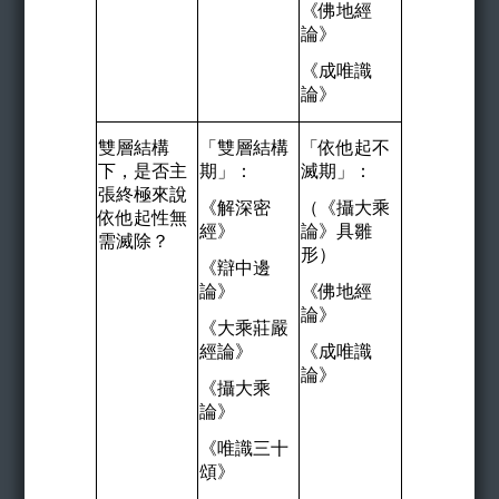
《佛地經
論》
《成唯識
論》
雙層結構
「雙層結構
「依他起不
下，是否主
期」：
滅期」：
張終極來說
《解深密
（《攝大乘
依他起性無
經》
論》具雛
需滅除？
形）
《辯中邊
論》
《佛地經
論》
《大乘莊嚴
經論》
《成唯識
論》
《攝大乘
論》
《唯識三十
頌》