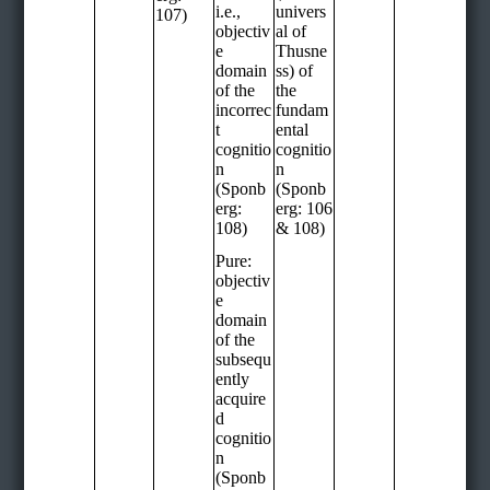
i.e.,
univers
107)
objectiv
al of
e
Thusne
domain
ss) of
of the
the
incorrec
fundam
t
ental
cognitio
cognitio
n
n
(Sponb
(Sponb
erg:
erg: 106
108)
& 108)
Pure:
objectiv
e
domain
of the
subsequ
ently
acquire
d
cognitio
n
(Sponb