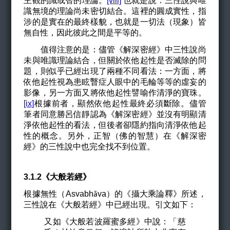
主觀的識或智的理論。
[viii]
也就是說：三性說與唯
識無境的理論尚未密切結合。這裡的圓成實性，指
涉的是實在的最終樣貌，也就是一切法（現象）皆
無自性，因此彼此之間是平等的。
值得注意的是：儘管《解深密經》中三性說尚
未與唯識理論結合，但關於依他起性是否滅除的問
題，則似乎已經出現了兩種不同看法：一方面，將
依他起性視為患眩瞖症人眼中的毛輪等等的虛妄的
影像，另一方面又將依他起性譬喻作清淨的寶珠。
[ix]
根據前者，顯然依他起性最終必須斷除。儘管
筆者同意勝呂信靜認為《解深密經》並沒有明顯清
淨依他起性的看法，但後者卻隱約指向清淨依他起
性的概念。另外，正智（佛的智慧）在《解深密
經》的三性說中也完全找不到位置。
3.1.2《大般若經》
根據無性（Asvabh
va
）的《攝大乘論釋》所述，
ā
三性說在《大般若經》中已經出現。引文如下：
又如《大般若波羅蜜多經》中說：「慈