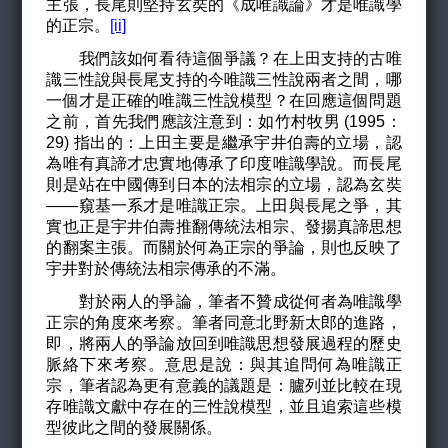
主張，長尾則堅持玄奘的《成唯識論》才是唯識學
的正宗。
[ii]
我們該如何看待這個爭議？在上田支持的古唯
識三性說與長尾支持的今唯識三性說兩者之間，哪
一個才是正確的唯識三性說模型？在回應這個問題
之前，首先我們應該注意到：如竹村牧男 (1995：
29) 指出的：上田主要是繼承宇井伯壽的立場，認
為唯有真諦才忠實地傳承了印度唯識學說。而長尾
則是站在中國傳到日本的法相宗的立場，認為玄奘
——窺基一系才是唯識正宗。上田與長尾之爭，其
實也正是宇井伯壽推翻傳統法相宗、發揚真諦思想
的翻案主張。而關於何為正宗的爭論，則也反映了
宇井對於傳統法相宗傳承的不滿。
對於兩人的爭論，筆者不贊成從何者為唯識學
正宗的角度來考察。筆者同意北野新太郎的進路，
即，將兩人的爭論放回到唯識思想發展過程的歷史
脈絡下來考察。意思是說：與其追問何為唯識正
宗，筆者認為更有意義的議題是：臚列並比較在現
存唯識文獻中存在的三性說模型，並且追索這些模
型彼此之間的發展關係。