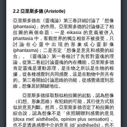
2.2
亞里斯多德 (Aristotle)
亞里斯多德在《靈魂論》第三卷詳細討論了「想像
(phantasia)」的作用。亞里斯多德的討論修正了柏
拉圖的兩個命題：一是 eikasia 的意義被併入
phantasia 中，客觀世界的獨立相並不被接受，只
討論在心靈中出現的形象或心靈影像
(phantasma)；二是否定「想像是意見和感覺的綜
合」。《靈魂論》第一卷檢討了先哲對靈魂的理
論，從第二卷起討論靈魂的內在機能，亞里斯多德
肯定靈魂是運動原理，是生物之所以是生物的根
據，從各種感覺到共同感覺，這是在動物中所共有
的。第三卷開始討論思維的功能，從感覺過渡到思
維，想像居於關鍵地位。
亞里斯多德採取類似柏拉圖的起點，認為想像
（幻想、形象思維）有犯錯的可能，其行使方式類
似於意見判斷。然而，亞里斯多德否定了柏拉圖的
綜合說，認為想像不是「依照關聯到感覺的意見
(doxa met' aisth
êse
ô
s
, opinion plus sensation
)，
也不是透過感覺中介的意見 (di' aisth
êse
ô
s
)，也不