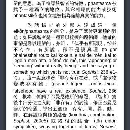
留的意思。為了符應於智者的特徵，phantasma 被
賦予一種獨立的地位，與它相應的能力或技術
phantastik
ê
也獨立地被指為偏離真實的能力。
對話錄裡的外邦人達成這一個
eikôn/phantasma 的區分，是為了應付更麻煩的難
題：如果說智者是一種難以捉摸的魔術師，他做的
事卻是難以理解的，亦即，「似乎有所顯現，卻並
不存在；有所說，卻不是說真理 (to gar
phainesthai touto kai kokein, einai de mên, kai to
legein men atta, alêthê de mê, this 'appearing' or
'seeming' without really 'being', and the saying of
something which yet is not true;
Sophist
, 236
e1-
2)」。這一點意味著「非存有存在著」或「虛假物
變成存有物」(pseudê legein …ontôs einai,
falsehood have a real existence;
Sophist
, 236
e)，根本上牴觸了巴曼尼德斯的命題。《智者》篇
後半部分便進入對「非存有」的討論，修正巴曼尼
德斯的命題，導出五個種：存有、同、異、動、
靜。在解說種與種的結合 (koinônia, combination;
Sophist
, 260e5) 或諸相的結合 (tôn eidôn
symplok
ên
, weaving together of forms;
Sophist
,