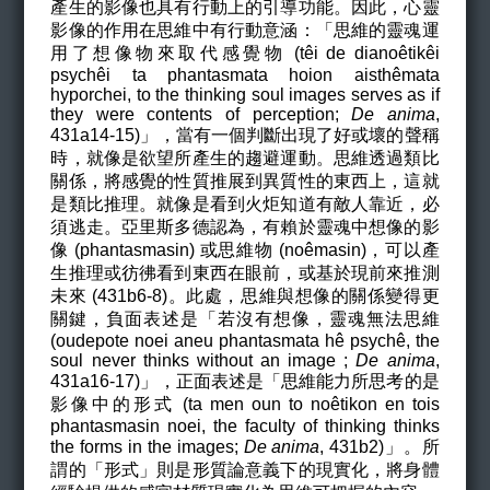
產生的影像也具有行動上的引導功能。因此，心靈
影像的作用在思維中有行動意涵：「思維的靈魂運
用了想像物來取代感覺物 (
tê
i de diano
êtikêi
psychêi ta
phantasmata hoion aisth
êmata
hyporchei,
to the thinking soul images serves as if
they were contents of perception;
De anima
,
431a14-15
)」，當有一個判斷出現了好或壞的聲稱
時，就像是欲望所產生的趨避運動。思維透過類比
關係，將感覺的性質推展到異質性的東西上，這就
是類比推理。就像是看到火炬知道有敵人靠近，必
須逃走。亞里斯多德認為，有賴於靈魂中想像的影
像 (phantasmasin) 或思維物 (no
ê
masin
)，可以產
生推理或彷彿看到東西在眼前，或基於現前來推測
未來 (
431b6-8
)。此處，思維與想像的關係變得更
關鍵，負面表述是「若沒有想像，靈魂無法思維
(oudepote noei aneu phantasmata h
ê psychê, the
soul never thinks without an image
;
De anima
,
431a16-17
)」，正面表述是「思維能力所思考的是
影像中的形式 (ta men oun to no
êtikon en tois
phantasmasin noei, the faculty of thinking thinks
the forms in the images;
De anima
,
431b2
)」。所
謂的「形式」則是形質論意義下的現實化，將身體