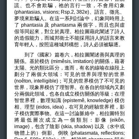
謊、也不會欺騙，祂的言行一致，不會用幻象
(phantasias, visions; Rsp.2, 382e)、語言、徵兆、
夢境來欺騙人。在這一系列討論中，幻象同時用上
了 phantasia 及 phantasma 兩個字，而且也與虛
假等同起來，對立於真理。柏拉圖藉此闡述了詩人
的造假能力，而城邦衛士不能採用詩人的語言來教
育年輕人，按照這種城邦構想，詩人必須被驅逐。
到了《國家》篇卷六，柏拉圖闡述善與真理的
關係。基於模仿 (mimêsis, imitation) 的關係，藉著
太陽、光的類比區分，進而，有名的線喻在線段上
劃分了兩個大領域：可見的世界與理智的世界
(noêton, intelligible)；可見的世界模仿了不可見的
世界，現象界模仿了理智界。在各自的領域內又劃
分兩個此領域，也各自成立模仿關係的等級；在理
智世界裡，數理知識 (epistemê, knowledge) 模仿
相、理型 (eidos, idea)，在可見的經驗世界裡，影
子模仿實際事物。在這一討論脈絡中，柏拉圖特別
將最低層次成立為一個類別：影像 (eikôn,
image)，包含了陰影 (skia, shadow) 以及（水中或
物體上的）倒影、倒映 (phatasmata, reflections;