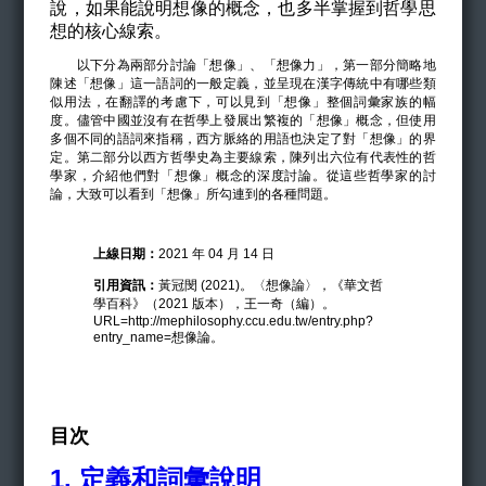
說，如果能說明想像的概念，也多半掌握到哲學思
想的核心線索。
以下分為兩部分討論「想像」、「想像力」，第一部分簡略地
陳述「想像」這一語詞的一般定義，並呈現在漢字傳統中有哪些類
似用法，在翻譯的考慮下，可以見到「想像」整個詞彙家族的幅
度。儘管中國並沒有在哲學上發展出繁複的「想像」概念，但使用
多個不同的語詞來指稱，西方脈絡的用語也決定了對「想像」的界
定。第二部分以西方哲學史為主要線索，陳列出六位有代表性的哲
學家，介紹他們對「想像」概念的深度討論。從這些哲學家的討
論，大致可以看到「想像」所勾連到的各種問題。
上線日期：
2021 年 04 月 14 日
引用資訊：
黃冠閔 (2021)。〈想像論〉，《華文哲
學百科》（2021 版本），王一奇（編）。
URL=http://mephilosophy.ccu.edu.tw/entry.php?
entry_name=想像論。
目次
1.
定義和詞彙說明