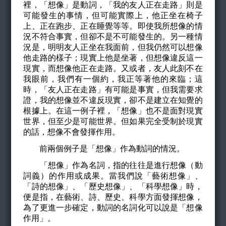
裡，「想像」是動詞，「我的友人正在走路」則是
可能發生的事情，但可能實際上，他正坐在椅子
上、正在跑步、正在睡覺等等。即使我所想像的情
況不符合事實，但卻不是不可能發生的。另一種情
況是，明明友人正坐在我面前，但我仍然可以想像
他走路的樣子；現實上他是坐著，但想像違反這一
現實，而想像他正在走路。又或者，友人此刻不在
我眼前，我們有一個約，我正等著他的來臨；這
時，「友人正在走路」有可能是事實，但我需要求
證，我的想像並不違反現實，卻不是建立在知覺的
根據上。在這一例子裡，「想像」也不是面對現實
世界，但至少是可能世界。但如果完全受制於現實
的話，想像不會發揮作用。
前兩個例子是「想像」作為動詞的情況。
「想像」作為名詞，指的往往是進行想像（動
詞義）的作用或成果。當我們說「藝術想像」、
「詩的想像」、「歷史想像」、「科學想像」時，
便是指，在藝術、詩、歷史、科學方面發揮想像，
為了更進一步確定，動詞的名詞化可以說是「想像
作用」。