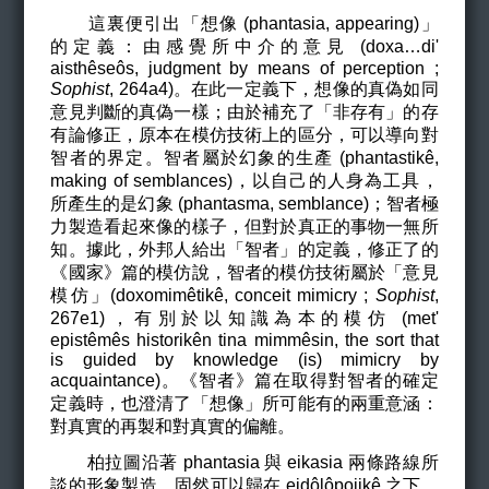
這裏便引出「想像 (phantasia, appearing)」
的定義：由感覺所中介的意見 (doxa…di'
aisthêseôs, judgment by means of perception
;
Sophist
, 264a4
)。在此一定義下，想像的真偽如同
意見判斷的真偽一樣；由於補充了「非存有」的存
有論修正，原本在模仿技術上的區分，可以導向對
智者的界定。智者屬於幻象的生產 (phantastik
ê
,
making of semblances
)，以自己的人身為工具，
所產生的是幻象 (phantasma, semblance)；智者極
力製造看起來像的樣子，但對於真正的事物一無所
知。據此，外邦人給出「智者」的定義，修正了的
《國家》篇的模仿說，智者的模仿技術屬於「意見
模仿」(doxomim
ê
tik
ê, conceit mimicry
;
Sophist
,
267e1
)，有別於以知識為本的模仿 (met'
epist
êmês historikên tina mimmêsin, the sort that
is guided by knowledge (is) mimicry by
acquaintance
)。《智者》篇在取得對智者的確定
定義時，也澄清了「想像」所可能有的兩重意涵：
對真實的再製和對真實的偏離。
柏拉圖沿著 phantasia 與 eikasia 兩條路線所
談的形象製造，固然可以歸在 eidôlôpoiik
ê
之下，