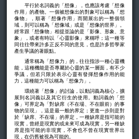
平行於名詞義的「想像」，也應該考慮「想像
作用」的產物。一個被想像出的對象可以稱為「想
像物」，順著「想像作用」而開展出的一整個領
域，則可以稱為「想像域」或是「想像的世界」。
經常跟「想像物」相提並論的是「影像、形象、意
象」，或者有時以「心靈影像」來稱呼；這一種等
同往往帶來許多正反不同的意見，也是許多哲學家
產生爭議的著眼點。
通常稱為「想像力」的，往往指涉一種心靈機
能，這種機能是否專屬於心靈的某一層面，有不少
爭議，但若只限於表示心靈有發揮想像作用的能
力，這種能力可以稱為「想像力」。
環繞著「想像」的討論，以動詞義為核心，擴
展到名詞義以及其它衍生的使用。動詞義的「想
像」可界定為「對缺席（不在場、不在眼前）的事
物的呈現」，這是最一般的界定；更進一步則是對
於「缺席、不在場」的界定，一種缺席是指可能的
現實，曾經是現實的或未來可成為現實，另一種缺
席是指可能的非現實，不會也不曾在現實世界出
現，在仍舊被視為可能的。