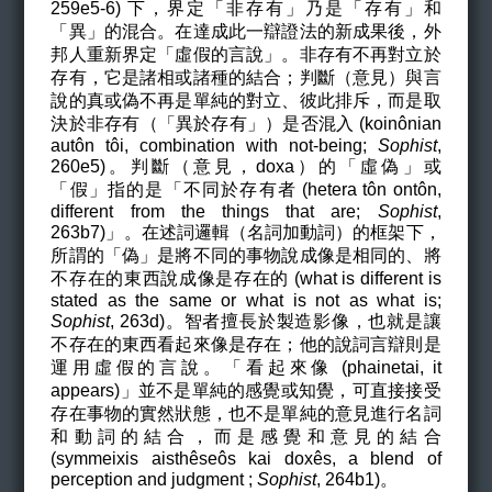
259e5-6
) 下，界定「非存有」乃是「存有」和
「異」的混合。在達成此一辯證法的新成果後，外
邦人重新界定「虛假的言說」。非存有不再對立於
存有，它是諸相或諸種的結合；判斷（意見）與言
說的真或偽不再是單純的對立、彼此排斥，而是取
決於非存有（「異於存有」）是否混入 (koinônian
autôn tôi
,
combination with not-being;
Sophist
,
260e5
)。判斷（意見，doxa）的「虛偽」或
「假」指的是「不同於存有者 (hetera tôn ontôn,
different from the things that are;
Sophist
,
263b7)」。在述詞邏輯（名詞加動詞）的框架下，
所謂的「偽」是將不同的事物說成像是相同的、將
不存在的東西說成像是存在的 (what is different is
stated as the same or what is not as what is;
Sophist
, 263d)。智者擅長於製造影像，也就是讓
不存在的東西看起來像是存在；他的說詞言辯則是
運用虛假的言說。「看起來像 (phainetai, it
appears)」並不是單純的感覺或知覺，可直接接受
存在事物的實然狀態，也不是單純的意見進行名詞
和動詞的結合，而是感覺和意見的結合
(symmeixis aisth
êse
ô
s kai doxês, a blend of
perception and judgment
;
Sophist
,
264b1
)。