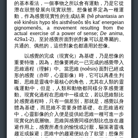
的基本看法，一個事物之所以會有運動，乃是它從
潛在狀態發展向現實狀態。想像被界定為一種運
動，作為感覺現實性的生成結果 (
hê
phantasia an
ei
ê kinêsis hypo tês
aisth
êse
ô
s tês kat’ energeian
gignomenês,
a movement resulting from the
actual exercise of a power of sense;
De anima
,
429a1-2
)。至於感覺所面對的對象可以是專屬的、
共通的、偶然的，這些對象也都適用於想像。
以感覺的完成（現實化）為基礎，乃是想像的
重要特徵，因為，想像要將此一已完成的感覺帶入
思維過程（理解）中。當思維 (no
êsis
) 面對已經成
形的感覺（亦即，心靈影像）時，它可以再產生判
斷。思維是靈魂中最核心的角色，尤其在人類的靈
魂運動中，但是，人類和動物都同樣分享感覺運
動。現實化過程在思維中一樣成立，若以思維類比
於感覺過程時，只有一個差別，那就是，感覺以身
體為基礎，而思維不需要身體基礎。在思維過程
中，心靈影像的介入便是提供給思維一種可進一步
現實化的底層物。思維與感覺同樣的類比也放在趨
避作用上，感覺所產生的愉悅或討厭，驅策著靈魂
趨近或躲避；思維中的趨避便結合了欲望；想像所