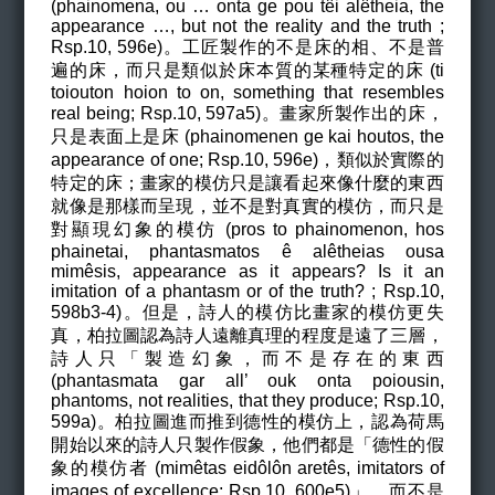
(phainomena, ou … onta ge pou têi alêtheia, the
appearance …, but not the reality and the truth ;
Rsp.10, 596e)。工匠製作的不是床的相、不是普
遍的床，而只是類似於床本質的某種特定的床 (ti
toiouton hoion to on, something that resembles
real being; Rsp.10, 597a5)。畫家所製作出的床，
只是表面上是床 (phainomenen ge kai houtos, the
appearance of one; Rsp.10, 596e)，類似於實際的
特定的床；畫家的模仿只是讓看起來像什麼的東西
就像是那樣而呈現，並不是對真實的模仿，而只是
對顯現幻象的模仿 (pros to phainomenon, hos
phainetai, phantasmatos ê alêtheias ousa
mimêsis, appearance as it appears? Is it an
imitation of a phantasm or of the truth? ; Rsp.10,
598b3-4)。但是，詩人的模仿比畫家的模仿更失
真，柏拉圖認為詩人遠離真理的程度是遠了三層，
詩人只「製造幻象，而不是存在的東西
(phantasmata gar all’ ouk onta poiousin,
phantoms, not realities, that they produce; Rsp.10,
599a)。柏拉圖進而推到德性的模仿上，認為荷馬
開始以來的詩人只製作假象，他們都是「德性的假
象的模仿者 (mimêtas eidôlôn aretês, imitators of
images of excellence; Rsp.10, 600e5)」，而不是