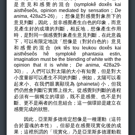
是意見和感覺的混合 (symplok
ê doxês kai
aisth
êse
ô
s, opinion mediated by sensation
;
De
anima
, 428a25-26
)」；想像是對感覺對象所下的
意見判斷，因此，並非感覺產生白色的印象，而意
見產生好的或壞的判斷，相反地，想像產生作用
時，是對同一個感覺對象產生意見判斷，在此意義
下，可以有限定地說「想像是（對於白色的）意見
和感覺的混合 (ek t
ês tou leukou doxês kai
aisth
êse
ô
s hê
symplok
ê
phantasia estin,
imagination must be the blending of white with the
opinion that it is white
；
De anima
, 428a29-
30
)」。人們可以對太陽的大小有知覺，但是對大
小度量卻可以產生不同的判斷，例如，太陽可以看
起來小、在我們眼裏顯現為 (phainetai) 小，但我
們仍然會判斷它實際上很大。從感覺到判斷的過程
必須有一個獨立的環節，既不是感覺、也不是判
斷、更不是兩者的任意組合；這一個環節是建立在
感覺完成的狀態。
因此，亞里斯多德肯定想像是一種運動（這符
合於靈魂的本性），但卻是在感覺現實化後的成
果；這裡所謂的「現實化」乃是亞里斯多德運動觀