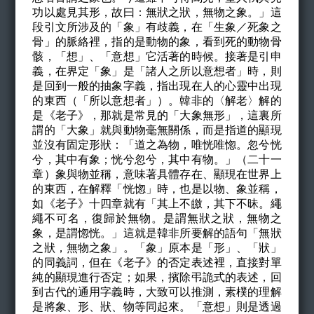
功以處見其形，故曰：無狀之狀，無物之象。」這
段引文所涉及的「象」有歧義，在「
生象／死象之
骨」的脈絡裡，指的是動物的象，看到死的動物骨
骸，「想」、「意想」它活著的時候。接著是引申
義，在界定「象」是「諸人之所以意想者」時，則
是回到一般的抽象字義，指出現在人的心靈中出現
的東西（「所以意想者」）。韓非的〈解老〉解的
是《老子》，那就是常見的「大象無形」，這裏所
謂的「大象」就與動物毫無關係，而是指道的顯現
並沒有固定形狀：「道之為物
，唯恍唯惚。忽兮恍
兮，其中有象；恍兮忽兮，其中有物。」（二十一
章）象與物並稱，意味著具體存在、顯現在世界上
的東西，在解釋「恍惚」時，也是以物、象並稱，
如
《老子》
十四章就有「其上不皦，其下不昧。繩
繩不可名，復歸於無物。是謂無狀之狀，無物之
象，是謂惚恍。」這就是韓非所要解的語句「無狀
之狀，無物之象」。「象」原本是「形」、「狀」
的同義詞，但在
《老子》的否定表述裡，直接對單
純的顯現進行否定；如果，擯除弔詭式的表述，回
到古代的通用字義時，大致可以推測，素樸的理解
是將象、形、狀、物等同起來。「意想」則是透過