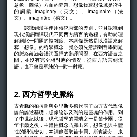
意象、圖像）方面的問題。想像物或想像域是衍生
的詞彙 imaginary（英文）、imaginaire（法
文）、
imaginäre
（
德文
）。
認識到漢字使用傳統內部的差別，並且認識到
現代漢語翻譯現代不同西方語言的過程，有助於理
解到此一問題的複雜度。本詞條既然是以漢語來解
釋「想像」的哲學概念，就必須先意識到哲學問題
的脈絡蘊涵著語詞選擇的翻譯問題。在西方語言之
間，並沒有完全相對應的情況，從西方語言到漢
語，也不會是單純的一對一對應。
2.
西方哲學史脈絡
古希臘的柏拉圖與亞里斯多德代表了西方古代想像
論的論述基礎，想像論涉及到的是靈魂的作用。到
了中世紀以後，現代哲學的開端之一是笛卡爾，從
笛卡爾之後，主體性概念凸顯出來，想像也與主體
性的關係密切，本詞條選取笛卡爾、斯賓諾莎、康