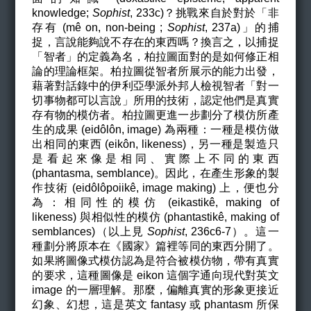
knowledge;
Sophist
, 233c
)？挑戰來自於對於「非
存有 (m
ê on, non-being
;
Sophist
, 237a
)」的捕
捉，言說能夠說不存在的東西嗎？換言之，以捕捉
「智者」的定義為名，柏拉圖面對的是如何修正相
論的理論框架。柏拉圖從智者所展示的能力出發，
藉著對話錄中的伊利亞學派外邦人檢視智者「對一
切事物都可以言說」所用的技術，認定他們是真實
存有物的模仿者。柏拉圖更進一步劃分了模仿所產
生的成果 (eidôlôn, image) 為兩種：一種是模仿做
出相同的東西 (eikôn, likeness)，另一種是製造只
是看起來像是相同、實際上不同的東西
(phantasma, semblance)。因此，在產生形象的製
作技術 (eidôlôpoiik
ê, image making
) 上，便也分
為：相同性的模仿 (eikastik
ê, making of
likeness)
與相似性的模仿 (phantastik
ê
, making of
semblances
)（以上見
Sophist
, 236c6-7）。這一
種劃分將原本在《國家》篇裡等同的東西分開了。
如果將圖像式模仿認為是符合被模仿物，帶有真實
的要求，這種圖像是 eikon 這個字通向現代對英文
image 的一層理解。那麼，偏離真實的形象更接近
幻象、幻想，這是英文 fantasy 或 phantasm 所保