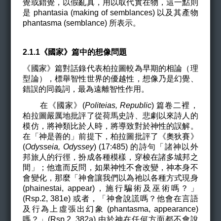
覺或錯覺，以假亂真，用以取代實在物，這一點則
是 phantasia (making of semblances) 以及其產物
phantasma (semblance) 所表示。
2.1.1
《國家》篇中的想像問題
《國家》篇對話錄代表柏拉圖較為早期的相論（理
型論），標舉智性世界的優越性，想像乃是幻覺、
錯誤的同義詞，最為遠離智性作用。
在《國家》(
Politeias, Republic
) 篇卷二裡，
柏拉圖嚴厲地批評了從荷馬史詩、悲劇以來詩人的
模仿，將神類比於人時，將導致對於神性的誤解。
在「神是善的」前提下，柏拉圖批評了
《奧狄賽》
(
Odysseia, Odyssey
) (17:485) 的詩句「諸神以外
邦旅人的行徑，扮成各種模樣，穿梭在諸多城邦之
間」；他進而反問，如果神性不會改變，神本身不
會變化，那麼「神會讓我們以為祂以各種方式現身
(phainestai, appear)，施行騙術及巫術嗎？」
(Rsp.2, 381e) 或者，「神會說謊嗎？他會在言語
及行為上虛張出幻象 (phantasma, appearance)
嗎？」(Rsp.2, 382a) 由於神在任何方面都不會說