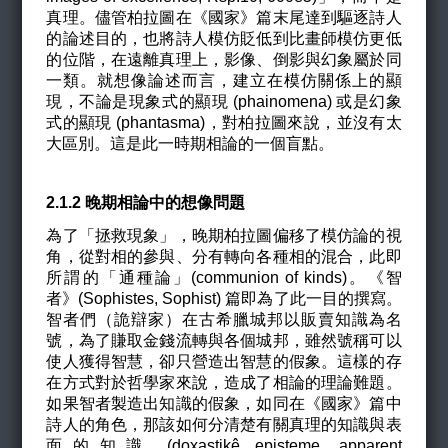
真理。儘管柏拉圖在《國家》篇末尾達到驅逐詩人
的論述目的，也將詩人模仿貶低到比畫師模仿更低
的位階，在遠離真理上，影像、倒影與幻象屬於同
一類。就想像論述而言，建立在模仿關係上的顯
現，不論是現象式的顯現 (phainomena) 或是幻象
式的顯現 (phantasma)，對柏拉圖來說，並沒有太
大區別。這是此一時期相論的一個盲點。
2.1.2
晚期相論中的想像問題
為了「拯救現象」，晚期柏拉圖偏移了模仿論的視
角，從對相的參與、分有轉向各種相的混合，此即
所謂的「通種論」(communion of kinds)。《智
者》(Sophistes, Sophist) 篇即為了此一目的撰寫。
智者們（詭辯家）在古希臘城邦以販賣知識為名
號，為了賺取金錢流轉與各個城邦，雖然號稱可以
使人獲得智慧，卻只營造出智慧的假象。這樣的存
在方式對於哲學家來說，造成了相論的理論難題。
如果智者製造出知識的假象，如同在《國家》篇中
詩人的角色，那該如何分清楚有關真理的知識與表
面的知識 (doxastik
ê
episteme, apparent