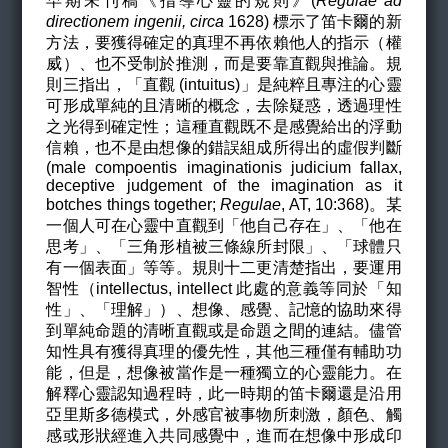
早期未刊稿《指導心靈的規則》(
Regulae ad
directionem ingenii, circa
1628) 標示了笛卡爾的新
方法，要獲得確定的真理不再依賴他人的指示（權
威）、也不受制於推測，而是要靠直觀與推論。規
則三指出，「直觀 (intuitus)」是純粹且專注的心靈
可形成單純的且清晰的概念，去除疑惑，透過理性
之光得到確定性；這種直觀既不是感覺給出的浮動
信賴，也不是由想像的錯誤組成所得出的虛假判斷
(male compoentis imaginationis judicium fallax,
deceptive judgement of the imagination as it
botches things together
;
Regulae
, AT, 10:368
)。某
一個人可在心靈中直觀到「他自己存在」、「他在
思考」、「三角形植被三條線所封限」、「球體只
有一個表面」等等。規則十二更清楚指出，要運用
智性（intellectus, intellect 此處的意義等同於「知
性」、「理解」）、想像、感覺、記憶的協助來得
到單純命題的清晰直觀或是命題之間的連結。儘管
知性具有獲得真理的優先性，其他三種僅有輔助功
能，但是，想像被當作是一種獨立的心靈能力。在
解釋心靈認知過程時，此一時期的笛卡爾還是沿用
亞里斯多德模式，外感官被事物所刺激，顏色、觸
感或形狀經進入共同感覺中，進而在想像中形成印