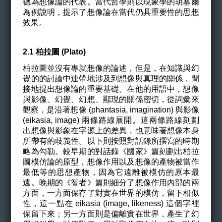
德為想像論的代表。當代哲學則以現象學的胡塞爾
為例說明，提示了想像論在當代仍具重要性的思想
效果。
2.1
柏拉圖 (Plato)
柏拉圖並沒有專就想像的論述，但是，在知識與幻
覺的的討論中連帶地涉及到想像與真理的關係，間
接地提出想像論的重要基礎。在他的用語中，想像
與影像、幻覺、幻想、顯現的關係密切，從詞彙來
觀察，是沿著想像 (phantasia, imagination) 與影像
(eikasia, image) 兩條路線展開。這兩條路線刻劃
出想像與影象在字源上的差異，也意味著想像本身
所帶有的歧義性。以下則按照對話錄所撰寫的時期
略為勾勒。較早期的對話錄《國家》篇刻劃出柏拉
圖模仿論的原型，想像作用以及想像的產物被當作
最低等的思想產物，因為它遠離被模仿的原本最
遠。晚期的《智者》篇則細分了想像作用內部的兩
方面，一方面保存了對實在世界的模仿，留下相似
性，這一點在 eikasia (image, likeness) 這個字裡
保留下來；另一方面則是偏離實在世界，產生了幻