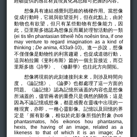
經驗提供的感官材質現實化為思維可把握的內容。
想像具有連結感覺到思維的橋樑作用。當想像
促成行動時，它就與欲望並列，但在此點上，由於
動物也有欲望，但只有某些動物有想像能力，因
此，亞里斯多德認為想像反而屬於理智活動的一類
(ei tis
tên phantasian titheiê h
ô
s
no
êsin tina, if one
may venture to regard imagination as a kind of
thinking
;
De anima
, 433a9-10
)。進一步說，想像
不僅僅像是動物性的利害趨避，也促成道德行動，
這與柏拉圖《斐利布斯》篇的一個主旨接近，而亞
里斯多德《詩學》、《修辭學》也往此方向開拓。
想像將現前的此刻連接到未來，則涉及時間向
度，《論記憶》、《論夢》也都處理了這一方面的
問題。《論記憶》認為記憶所涵蓋的內容也是想像
所涵蓋的，儘管兩者的重疊只是偶然的關係；這是
因為不論記憶或想像，都是感覺在靈魂中出現的一
種現實，亦即，一種心靈影像。記憶以及回憶的界
定是「握有影像，相似於此影像所指的對象 (hoti
phantasmatos, hô
s
eikonos hou phantasma,
hexis, the having of an image, related as a
likeness to that of which it is an image;
De