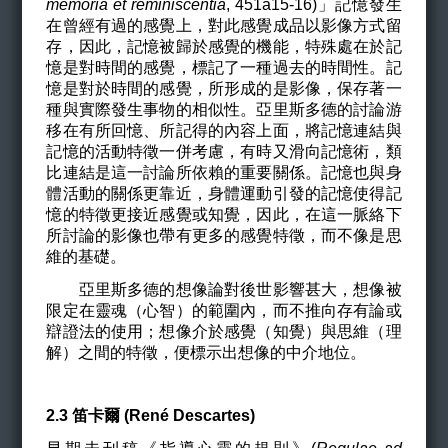
memoria et reminiscentia
, 451a15-16
)」記憶發生
在曾經有過的感覺上，對此感覺成品以影像方式留
存，因此，記憶被歸於感覺的機能，特殊處在於記
憶是對時間的感覺，標記了一種過去的時間性。記
憶是對於時間的感覺，所形成的是影像，保存著一
種與實際發生事物的相似性。亞里斯多德的討論游
移在有所回憶、所記得的內容上面，將記憶連結與
記憶的活動特徵一併考慮，有時又滑向記憶術，類
比連結是這一討論所依賴的重要關係。記憶也與身
體活動的關係更靠近，身體運動引發的記憶使得記
憶的特徵更接近感覺或知覺，因此，在這一脈絡下
所討論的影像也帶有更多的感覺特徵，而不像是思
維的基礎。
亞里斯多德的想像論對後世影響甚大，想像被
限定在靈魂（心智）的範圍內，而不推向存有論或
辯證法的使用；想像介於感覺（知覺）與思維（理
解）之間的特徵，便標示出想像的中介地位。
2.3
笛卡爾 (René Descartes)