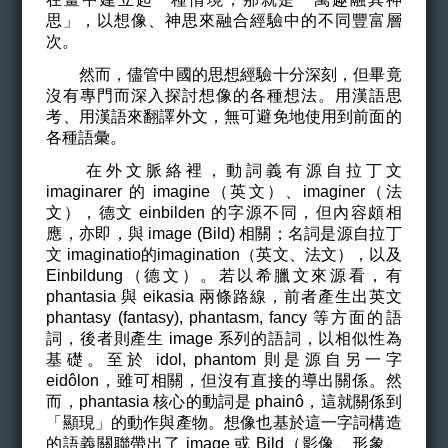
思」，以想像、神思來融合經驗中的不同豐富層
次。
然而，儘管中國的思想經驗十分深刻，但畢竟
沒有專門而深入探討想像的各種想法。用漢語思
考、用漢語來翻譯外文，無可避免地使用到前面的
各種語彙。
在外文脈絡裡，動詞義有源自拉丁文
imaginarer 的 imagine（英文）、imaginer（法
文），德文 einbilden 的字源不同，但內容頗相
應，亦即，與 image (Bild) 相關；名詞是源自拉丁
文 imaginatio的imagination（英文、法文），以及
Einbildung（德文）。若以希臘文來源看，有
phantasia 與 eikasia 兩條路線，前者產生出英文
phantasy (fantasy), phantasm, fancy 等方面的語
詞，後者則產生 image 系列的語詞，以相似性為
基礎。至於 idol, phantom 則是源自另一字
eidôlon，雖可相關，但沒有直接的導出關係。然
而，phantasia 核心的動詞是 phainô，這就關係到
「顯現」的動作與產物。想像也基於這一字詞構造
的語義關聯帶出了 image 或 Bild（影像、形象、