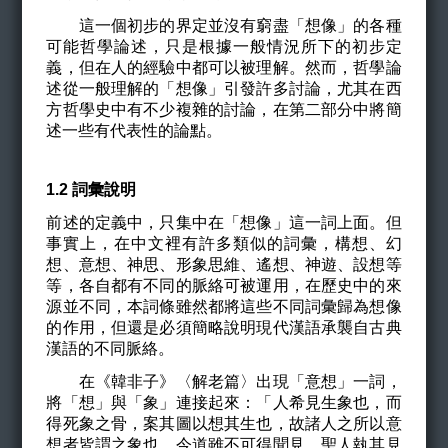
這一個初步的界定並沒有窮盡「想像」的各種
可能哲學論述，只是根據一般情況所下的初步定
義，但在人的經驗中都可以被理解。然而，哲學論
述從一般理解的「想像」引發許多討論，尤其在西
方哲學史中有不少複雜的討論，在第二部分中將簡
述一些有代表性的論點。
1.2
詞彙說明
前述的定義中，只集中在「想像」這一詞上面。但
事實上，在中文裡有許多類似的詞彙，構想、幻
想、意想、神思、形象思維、遙想、神遊、設想等
等，各自都有不同的脈絡可被運用，在歷史中的來
源並不同，本詞條雖然都將這些不同詞彙歸為想像
的作用，但還是必須簡略說明現代漢語承襲自古典
漢語的不同脈絡。
在《韓非子》
〈
解老篇
〉
出現「意想」一詞，
將「想」與「象」連接起來：「
人希見生象也，而
得死象之骨，案其圖以想其生也，故諸人之所以意
想者皆謂之象也
。今道雖不可得聞見，聖人執其見