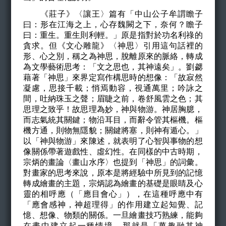
《莊子》
〈讓王〉篇有「中山公子牟謂瞻子
曰：形在江海之上，心存魏闕之下，奈何？瞻子
曰：重生。重生則利輕。
」原是指對於功名利祿的
貪求。但《文心雕龍》
〈神思〉引用這句話裡的
形、心之別，稱之為神思，脫離原來的脈絡，轉成
為文學藝術思考：「文之思也，其神遠矣」。劉勰
藉著「神思」來界定寫作構思時的想像：「
故寂然
凝慮，思接千載；悄焉動容，視通萬里；吟詠之
間，吐納珠玉之聲；眉睫之前，卷舒風雲之色；其
思理之致乎！故思理為妙，神與物游。神居胸臆，
而志氣統其關鍵；物沿耳目，而辭令管其樞機。樞
機方通，則物無隱貌；關鍵將塞，則神有遁心。」
以「神與物游」來陳述，就表明了心智與事物的想
像關係帶著遊戲性、虛幻性。在同樣的中古時期，
宗炳的畫論
〈畫山水序〉也提到「神思」的詞彙。
對畫家的思考來說，原本是將經驗中所見到的記憶
轉成繪畫的主題，
宗炳認為繪畫的基礎是眼睛及心
靈的相呼應（「應目會心」），在這種呼應中有
「應會感神，神超理得」的作用建立起知覺、記
憶、想像、物類的關係。一旦繪畫技巧熟練，能夠
在畫中建立起一種情境，那就是「萬趣融其神