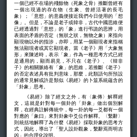
一個已經不在場的殘餘物（死象之骨）推斷曾經有
一個出現過的存在物（生象、曾經活著的長毛
象）；「意想」的意義便接近我們今日使用的「想
像」。但是，不論是老子或韓非，古代中國思維便
已經透過對「意想」的「象」進行弔詭的思辨，用
表面的矛盾的否定（
無狀之狀，無物之象
）來指向
顯現物以外的指涉，亦即，用某一個顯現者來指稱
無法顯現者或其它顯現者。當《老子》用「大象無
形」來陳述時，表示「象」作為一種思考方式已經
是通用的，顯而易見，不只在《老子》、
《韓非
子》
的相關脈絡有「象」的思維，若推斷《老子》
的否定表述具有批判意味，那麼，此類語句所預設
的通常見解或許是類似《易經》的卜筮系統蘊含的
「卦象」思考。
《易經》除了經文之外，有〈象傳〉解釋經
文，這就是針對每一個卦的「卦象」做出個別解
釋，在經典註解傳統中，每一卦的每一爻都有一個
對應的「象曰」來對卦象中爻位作解釋。〈繫辭〉
則統括地解釋了為什麼《易經》採取卦象的思考方
式，因此，導出了「聖人設卦觀象，繫辭焉而明吉
凶」的合理化說明。