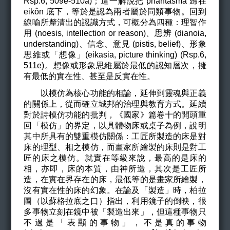
Rsp.6, 509e-510a)；這一解說把 phantasma 歸在
eikôn 底下，等於是認為兩者屬於同類事物。回到
線喻所釐清出的認識方式，可概分為四種：理智作
用 (noesis, intellection or reason)、思辨 (dianoia,
understanding)、信念、意見 (pistis, belief)、形象
思維或「想像」(eikasia, picture thinking) (Rsp.6,
511e)。想像或形象思維屬於最低的認知層次，擁
有最低的實在性、甚至是反實在性。
以模仿為核心功能的相論，延伸到靈魂與正義
的關係上，從而確立城邦的治理與教育方式。延續
對於詩模仿功能的批判，《國家》篇卷十的開頭重
回「模仿」的界定，以具體物床或桌子為例，說明
其中所具有的雙重模仿關係：工匠所製造的床是對
床的理型、相之模仿，而畫家所繪製的床則是對工
匠的床之模仿。就實在等級來說，最高的是床的
相，亦即，床的本質，由神所造，其次是工匠所
造，在實在界存在的床，最低等的是畫家所繪製，
沒有實在性的床的幻象。在論及「製造」時，柏拉
圖（以蘇格拉底之口）指出，利用鏡子的倒映，很
多事物立刻在鏡中被「製造出來」，但這種事物只
不過是「表顯的事物」，不是真的事物