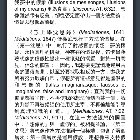
我夢中的假象 (illusions de mes songes,
illusions
of my dreams
) 更為真實」(
Discours
, AT, 6:32)。想
像雖然帶有貶義，卻從否定面帶出一個方法意義；
懷疑以想像為前提。
《形上學沈思錄》(
Meditationes
, 1641;
Méditations
, 1647) 便徹底執行了方法的懷疑。在
〈第一沈思〉中
，執行了對感官的懷疑、夢的懷
疑、永恆真理的懷疑、神存在的懷疑後，笛卡爾藉
著想像的虛假性提出一種懷疑的擱置，對於一切意
見、信念的擱置：「因此，我想要更謹慎地運用古
老的通俗意見，以至於要採取相反的一方，盡我的
所有努力欺騙自己，假想所有這些意見都是虛假的
和想像的 (fallas imaginariasque; fausses et
imaginaires, false and imaginary)；直到我的一切
偏見都被平衡，不再使我的想法傾斜向某一側，我
的判斷不再被錯誤的使用所主宰，不再偏離能引導
到真理知識的正道。」(
Meditationes
, AT, 7:22;
Méditations
, AT, 9:17
)。在這一方法設想的擱置
中，「想像的」與「虛假的」被相提並論。
〈第二
沈思〉將想像作為方法推到一個極端，包含了兩個
層次：第一個層次是運用假設，用想像來支持假