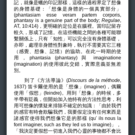
記，就像是蠟的印記那樣，這樣的過程界定了想像
的身體基礎：「想像是身體的一個真實部分」
(phantasiam esse veram partem corporis,
phantasy is a genuine part of the body;
Regulae
,
AT, 10:414
)，更明確的定位是在腦裡。當印記留存
較久，形成了記憶。在這些機能之間的各種可能聯
繫關係上，只有「知性」可以完全沒有身體基礎，
亦即，處理非身體性對象時，執行不需要其它三種
（感覺、想像、記憶）的協助。在此一時期的使
用，phantasia (phantasy) 與 imaginatione
(imagination) 的使用彼此交錯，實際意義並無差
別。
到了《方法導論》(
Discours de la méthode
,
1637) 笛卡爾使用的是「想像」(imaginer)，偶爾
使用「假想」(feindre)。用到「想像」的時候，多
半帶有貶義，但開始加入他特有的方法性思考，利
用可想像的懷疑來排除不確定的知識：「由於我們
的感官有時會欺騙我們，我要假定沒有任何東西是
諸感官使得我們想像它是的那樣 (qu' ils nous la
font imaginer,
such as they led us to imagine
)」，
「我決定要假想一切進入我們心靈的事物都不會比