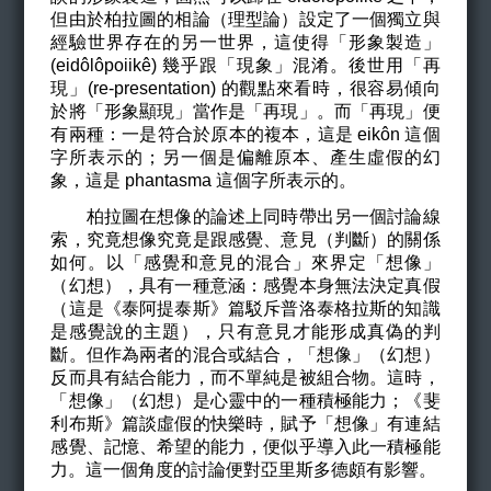
但由於柏拉圖的相論（理型論）設定了一個獨立與
經驗世界存在的另一世界，這使得「形象製造」
(eidôlôpoiik
ê
) 幾乎跟「現象」混淆。後世用「再
現」(re-presentation) 的觀點來看時，很容易傾向
於將「形象顯現」當作是「再現」。而「再現」便
有兩種：一是符合於原本的複本，這是 eikôn 這個
字所表示的；另一個是偏離原本、產生虛假的幻
象，這是 phantasma 這個字所表示的。
柏拉圖在想像的論述上同時帶出另一個討論線
索，究竟想像究竟是跟感覺、意見（判斷）的關係
如何。以「感覺和意見的混合」來界定「想像」
（幻想），具有一種意涵：感覺本身無法決定真假
（這是《泰阿提泰斯》篇駁斥普洛泰格拉斯的知識
是感覺說的主題），只有意見才能形成真偽的判
斷。但作為兩者的混合或結合，「想像」（幻想）
反而具有結合能力，而不單純是被組合物。這時，
「想像」（幻想）是心靈中的一種積極能力；《斐
利布斯》篇談虛假的快樂時，賦予「想像」有連結
感覺、記憶、希望的能力，便似乎導入此一積極能
力。這一個角度的討論便對亞里斯多德頗有影響。