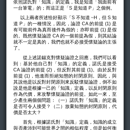
依照諾氏對「知識」的定義，我是知道「我面前有
一台筆電」的；而這正是「S 是知道 P」之個例。
以上兩者所述恰好顯示「S 不知道
~
H
，但 S 知
道 P」的一種情況，因此，論證 CA 的前提 (1) 是
有可能前件為真而後件為假的；亦即前提 (1) 是假
的。既然懷疑論證 CA 的一個前提為假，則其結論
就不一定是真的，我們也就不必接受懷疑論的主張
了。
從上述諾錫克對懷疑論證之回應，我們可以看
到：基於他自己對「知識」的定義，諾氏是接受
CA 論證的前提 (2)，但反對其前提 (1)。由於反對
前提 (1)，他進而拒絕知態的封閉原則。因此，與
其說他是以反對封閉原則來反駁懷疑論證，倒不如
說是他是根據一己的「知識」定義，以反封閉原則
作為代價，來攻擊懷疑論證的前提。如此一來，至
少產生兩個個問題：（一）諾氏對「知識」的定義
是否可令人接受？（二）放棄知態的封閉原則，代
價是否太大？
首先，根據諾氏對「知識」定義，知識的成立
與否牽涉到可能世界之間的相似程度，但是如何衡