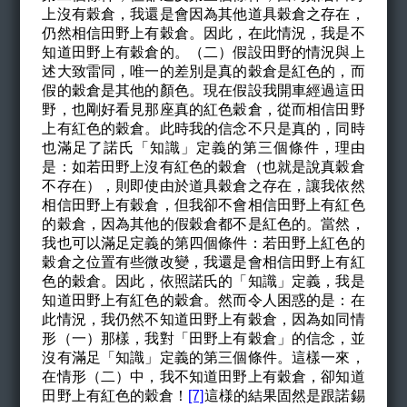
上沒有穀倉，我還是會因為其他道具穀倉之存在，
仍然相信田野上有穀倉。因此，在此情況，我是不
知道田野上有穀倉的。（二）假設田野的情況與上
述大致雷同，唯一的差別是真的穀倉是紅色的，而
假的穀倉是其他的顏色。現在假設我開車經過這田
野，也剛好看見那座真的紅色穀倉，從而相信田野
上有紅色的穀倉。此時我的信念不只是真的，同時
也滿足了諾氏「知識」定義的第三個條件，理由
是：如若田野上沒有紅色的穀倉（也就是說真穀倉
不存在），則即使由於道具穀倉之存在，讓我依然
相信田野上有穀倉，但我卻不會相信田野上有紅色
的穀倉，因為其他的假穀倉都不是紅色的。當然，
我也可以滿足定義的第四個條件：若田野上紅色的
穀倉之位置有些微改變，我還是會相信田野上有紅
色的穀倉。因此，依照諾氏的「知識」定義，我是
知道田野上有紅色的穀倉。然而令人困惑的是：在
此情況，我仍然不知道田野上有穀倉，因為如同情
形（一）那樣，我對「田野上有穀倉」的信念，並
沒有滿足「知識」定義的第三個條件。這樣一來，
在情形（二）中，我不知道田野上有穀倉，卻知道
田野上有紅色的穀倉！
[7]
這様的結果固然是跟諾錫