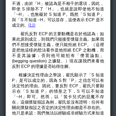
不過，由於「H」被認為是不相干的選項，因此，
即使 S 排除不了「H」，也就是說即使他不知道
「
~
H
」，也無礙於 S 知道 P。既然「S 知道 P」
與「S 不知道
~
H
」可以並存，這便表示 ECP 是不
成立的。
[11]
翟氏反對 ECP 的主要動機是在於他認為：如
果此原則成立，則我們只能接受懷疑主義。如果我
們不想接受懷疑主義，便只能拒絕 ECP。（這裡
是把他這様的想法看作是他拒絕 ECP 之動機，而
不是其論據；否則他可能犯有「僭置論點」
(begging question) 之嫌疑。）現在讓我們來看他
反對 ECP 的理據是否站得住腳。
根據決定性理由之學說，翟氏顯示了「S 知道
P」是可以成立的，因為 S 對「P」之信念可以有
決定性的理由。因此，要反對 ECP，翟氏只要顯
示在「S 知道 P」的情形之下，S 可以不知道
「
~
H
」即可。然而，以「笛卡兒式的惡魔不存
在」這個懷疑假設為例，翟氏並沒有證明：任何有
關此懷疑假設之否定的決定性理由都是不存在的。
他只是承認：我們無法以經驗或非經驗方式來知道