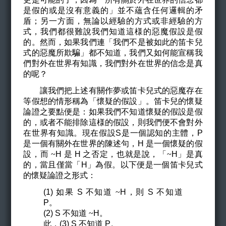
是假的或是沒有意義的」並不蘊含任何邏輯的矛
盾；另一方面，無論以經驗的方式或非經驗的方
式，我們都很難說我們知道這様的惡魔假設是假
的。然而，如果我們連「我們不是被如此的笛卡兒
式的惡魔所欺騙」都不知道，我們又如何能宣稱我
們對外在世界有知識，我們對外在世界的信念是真
的呢？
讓我們把上述有關作夢或笛卡兒式的惡魔存在
等假想的情形稱為「懷疑的假設」。笛卡兒的懷疑
論證之要點便是：如果我們不知道懷疑的假設是假
的，或者不能排除這様的假設，則我們便不會對外
在世界有知識。現在假設S是一個認知的主體，P
是一個有關外在世界的陳述句，H 是一個懷疑的假
設，而
~
H
是 H 之否定，也就是說，「
~
H
」是真
的，當且僅當「H」為假。以下便是一個笛卡兒式
的懷疑論證之形式：
(1) 如果 S 不知道
~
H
，則 S 不知道
P。
(2) S 不知道
~
H
。
此，(3) S 不知道 P。