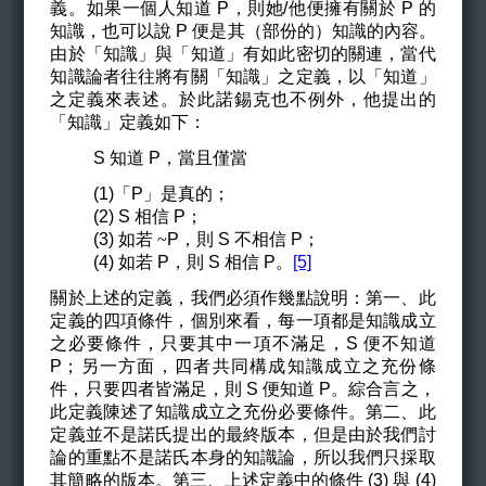
義。如果一個人知道 P，則她/他便擁有關於 P 的
知識，也可以說 P 便是其（部份的）知識的內容。
由於「知識」與「知道」有如此密切的關連，當代
知識論者往往將有關「知識」之定義，以「知道」
之定義來表述。於此諾錫克也不例外，他提出的
「知識」定義如下：
S
知道 P，當且僅當
(1)「P」是真的；
(2) S 相信 P；
(3) 如若
~
P
，則 S 不相信 P；
(4) 如若 P，則 S 相信 P。
[5]
關於上述的定義，我們必須作幾點說明：第一、此
定義的四項條件，個別來看，每一項都是知識成立
之必要條件，只要其中一項不滿足，S 便不知道
P；另一方面，四者共同構成知識成立之充份條
件，只要四者皆滿足，則 S 便知道 P。綜合言之，
此定義陳述了知識成立之充份必要條件。第二、此
定義並不是諾氏提出的最終版本，但是由於我們討
論的重點不是諾氏本身的知識論，所以我們只採取
其簡略的版本。第三、上述定義中的條件 (3) 與 (4)