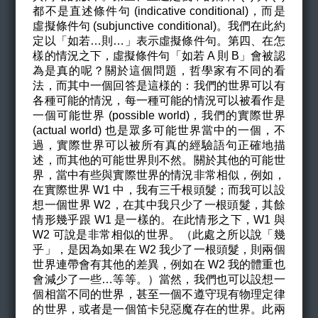
都不是直述條件句 (indicative conditional)，而是
虛擬條件句 (subjunctive conditional)。我們在此約
定以「如若…則…」表示虛擬條件句。第四、在怎
樣的情況之下，虛擬條件句「如若 A 則 B」會被認
為是真的呢？關於這個問題，哲學家有不同的看
法，而其中一個回答是這様的：我們的世界可以有
各種可能的情況，每一種可能的情況可以被看作是
一個可能世界 (possible world)，我們的實際世界
(actual world) 也是眾多可能世界當中的一個，不
過，實際世界可以被所有真的經驗語句正確地描
述，而其他的可能世界則不然。關於其他的可能世
界，當中有些與實際世界的情況非常相似，例如，
在實際世界 W1 中，我有三千根頭髮；而我可以設
想一個世界 W2，在其中我只少了一根頭髮，其餘
情形幾乎跟 W1 是一樣的。在此情形之下，W1 與
W2 可說是非常相似的世界。（此處之所以說「幾
乎」，是因為如果在 W2 我少了一根頭髮，則兩個
世界連帶會有其他的差異，例如在 W2 我的體重也
會減少了一些…等等。）當然，我們也可以設想一
個相當不同的世界，甚至一個不遵守現有物理定律
的世界，或者是一個笛卡兒惡魔存在的世界。此兩