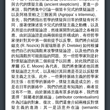
與古代的懷疑主義 (ancient skepticism)，更進一步
來說，我們將集中討論一個笛卡兒式的懷疑論證，
以及阿格里帕之三難困局 (Agrippa' s trilemma)。
首先，我們將指出哲學的懷疑與日常的懷疑有何不
同，接著便陳述笛卡兒式的懷疑主義之動機，以及
其所提出的懷疑論證，然後展開對此論證之各種回
應。由於該論證是由兩個前提所構成的，有些哲學
家便針對其中第一個前提予以反擊。我們將介紹諾
錫克 (R. Nozick) 與翟瑞斯基 (F. Dretske) 如何根據
他們自己的知識觀來攻擊懷疑論證，以及他們自身
的知識觀所可能面臨的問題。另一些哲學家則是針
對懷疑論證的第二個前提予以回應，於此我們是以
摩爾 (G. E. Moore) 為代表。我們將會陳述他回應
懷疑論證之方式，以及檢討其回應是否足以反駁懷
疑主義之主張。此外，一些秉持脈絡主義的哲學家
則主張：在哲學的脈絡中，懷疑主義是成立的，但
是在日常的脈絡中，我們仍然是有知識的，兩者並
沒有不一致。由於脈絡主義有眾多的版本，我們僅
選擇「歸屬者的脈絡論」(attributor contextualism)
作為討論的對象。復次，我們還會介紹兩種反對懷
疑主義的進路：其一是語意外在論 (semantic