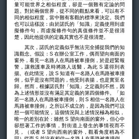
量可能世界之相似程度，卻是一個難有定論的問
題。對於兩個世界，從不同的觀點來看，可以有不
同的相似程度，當中難有客觀的標準來決定。我們
也可以這樣說：由於諾氏的「知識」定義使用到虛
擬條件句，而虛擬條件句的真值條件並不是很清
楚，因此他提供的定義其實也不是很清楚。
其次，諾氏的定義似乎無法完全捕捉我們的知
識觀念。假設：S 在辦公室工作，偶而望向南面的
窗外，看見一名路人在馬路被車撞倒，於是趕緊報
警，讓救護車及時將路人送醫，為此 S 還得到表
揚。在此情況，說 S 知道有一名路人在馬路被車撞
倒，似乎是沒有問題的，他受到表揚，也是實至名
歸。然而，根據諾氏對「知識」之定義則不然，因
為上述情形並沒有滿足其定義的第四個條件。「如
若一名路人在馬路被車撞倒，則 S 相信一名路人在
馬路被車撞倒」之所以不成立的，是因為我們可設
想一個可能情況，這個情況與上述情況極為相似，
唯一的差別在於：雖然 S 望向南面的窗外，但心中
卻想著工作的事情，對街道上發生的事情視而不
見，（或者 S 望向西南的窗外，觀看角度稍為不
同）從而 S 並沒有相信一名路人在馬路被車撞倒。