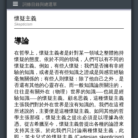
詞條目錄與總選單
懷疑主義
Skepticism
導論
在哲學上，懷疑主義者是針對某一領域之整體抱持
懷疑的態度。依於不同的領域，人們可以有不同的
懷疑主義。例如，有些人懷疑：我們是否擁有非經
驗的知識，或者是否有些知識之證成是與感官經驗
毫無關係的；有些人則懷疑：除了他自己之外，是
否還有其他的心靈存在。而一般知識論所關注的，
往往是有關外在（物理）世界的知識
也就是經
——
驗知識
的懷疑主義。顧名思義，這種懷疑主義
——
主張我們對於外在世界是沒有知識的。我們在這裡
所述說的，主要便是這種懷疑主義。如同其他的哲
學主張那樣，懷疑主義之提出必須是以理據為依
憑。從古希臘至今，懷疑主義曾提出各種的論證來
支持其主張。於此我們只討論兩種懷疑主義，此
即：笛卡兒式的懷疑主義 (Cartesian skepticism)