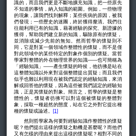
識的，而且我們更是不斷地擴充知識，把一些原先
不知道的事情，納入知識的範圍。例如，一些物理
的現象，讓我們找到解釋；某些疾病的原因，被我
們發現；一些歷史的迷團，終於獲得釐清。我們往
往能利用已有的知識，藉著經驗的探究、新證據的
獲得，幫助我們建立新的知識，驅除原有的懷疑，
並消除或減少先前的無知。然而哲學的懷疑則不
同，它是對某一個領域作整體性的懷疑，而不是僅
對此領域中的某些特定的對象作個別的懷疑。當哲
學家對整體的外在物理世界的知識——也可簡稱為
「經驗知識」——產生懷疑的時候，他彷彿是站在
這整體知識以外來對這個整體提出質疑；而且我們
似乎也難以利用現在被我們認定的經驗知識，來消
解或回答他的懷疑，因為這些被我們認定的經驗知
識，正是其懷疑的對象。簡言之，哲學的懷疑是整
體性的，懷疑者彷彿可以對這個被懷疑的整體對
象，採取一種超然的態度，站在它之外對它提出種
種的懷疑或論述。
[1]
然則哲學家為何要對經驗知識作整體性的懷疑
呢？他們提出這様的懷疑之動機是甚麼呢？而他們
又有怎樣的理由來提出這様的懷疑呢？相對不同的