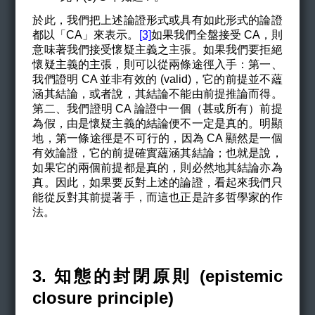
於此，我們把上述論證形式或具有如此形式的論證
都以「CA」來表示。
[3]
如果我們全盤接受 CA，則
意味著我們接受懷疑主義之主張。如果我們要拒絕
懷疑主義的主張，則可以從兩條途徑入手：第一、
我們證明 CA 並非有效的 (valid)，它的前提並不蘊
涵其結論，或者說，其結論不能由前提推論而得。
第二、我們證明 CA 論證中一個（甚或所有）前提
為假，由是懷疑主義的結論便不一定是真的。明顯
地，第一條途徑是不可行的，因為 CA 顯然是一個
有效論證，它的前提確實蘊涵其結論；也就是說，
如果它的兩個前提都是真的，則必然地其結論亦為
真。因此，如果要反對上述的論證，看起來我們只
能從反對其前提著手，而這也正是許多哲學家的作
法。
3. 知態的封閉原則 (epistemic
closure principle)