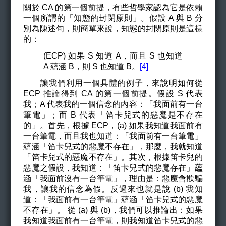
關於 CA 的第一個前提，有些哲學家認為它是依賴
一個所謂的「知態的封閉原則」。假設 A 與 B 分
別為陳述句，則簡單來說，知態的封閉原則是這様
的：
(ECP) 如果 S 知道 A，而且 S 也知道
A 蘊涵 B，則 S 也知道 B。
[4]
讓我們利用一個具體的例子，來說明如何從
ECP 推論得到 CA 的第一個前提。假設 S 代表
我；A 代表我的一個信念的內容：「我面前有一台
筆電」；而 B 代表「笛卡兒式的惡魔是不存在
的」。首先，根據 ECP，(a) 如果我知道我面前有
一台筆電，而且我也知道：「我面前有一台筆電」
蘊涵「笛卡兒式的惡魔不存在」，那麼，我就知道
「笛卡兒式的惡魔不存在」。其次，根據笛卡兒的
惡魔之假設，我知道：「笛卡兒式的惡魔存在」蘊
涵「我面前沒有一台筆電」，理由是：惡魔會欺騙
我，讓我的信念為假。反過來也就是說 (b) 我知
道：「我面前有一台筆電」蘊涵「笛卡兒式的惡魔
不存在」。 從 (a) 與 (b)，我們可以推論出：如果
我知道我面前有一台筆電，則我知道笛卡兒式的惡