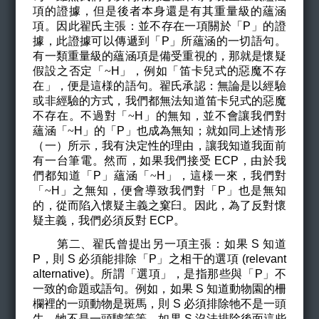
項的證據，但是後者本身還是有其重量級的蘊涵
項。因此翟氏主張：並不存在一項關於「P」的證
據，此證據可以傳遞到「P」所蘊涵的一切語句。
有一類重量級的蘊涵項是備受重視的，那就是懷疑
假設之否定「
~
H
」，例如「笛卡兒式的惡魔不存
在」，便是這様的語句。翟氏承認：無論是以經驗
或非經驗的方式，我們都無法知道笛卡兒式的惡魔
不存在。不過對「
~
H
」的無知，並不會讓我們對
蘊涵「
~
H
」的「P」也成為無知；就如同上述情形
（一）所示，我有決定性的理由，讓我知道我面前
有一台筆電。然而，如果我們接受 ECP，由於我
們都知道「P」蘊涵「
~
H
」，這様一來，我們對
「
~
H
」之無知，便會導致我們對「P」也是無知
的，從而陷入懷疑主義之窠臼。因此，為了反對懷
疑主義，我們必須反對 ECP。
第二、翟氏曾提出另一項主張：如果 S 知道
P，則 S 必須能排除「P」之相干的選項 (relevant
alternative)。所謂「選項」，是指那些與「P」不
一致的命題或語句。例如，如果 S 知道動物園的柵
欄裡的一頭動物是斑馬，則 S 必須排除牠不是一頭
牛，牠不是一頭驢等等。如果 S 沒法排除後面這些