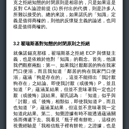
克之拒絕知態的封閉原則是相容的，只是如果這是
反對 CA 論證前提 (1) 所付出的代價，則是許多人
所難以接受的。總的來說，如果諾氏的「知識」定
義是值得商榷的，則他的反懷疑主義的論述，也同
樣是值得商榷的。
3.2
翟瑞斯基對知態的封閉原則之拒絕
就像諾錫克那樣，翟瑞斯基之拒絕 ECP 與懷疑主
義，也是依賴於他對「知識」的觀念。首先，他讓
我們觀察兩點：第一、如果我討厭鄰居的狗在我家
門口便溺，而且我知道「鄰居的狗在我家門口便
溺」蘊涵「狗是存在的」，這並不能得出「我討厭
狗存在」之結論。即使我討厭（或後悔）P，並且
知道「P」蘊涵某結果，但並不意味著我一定也討
厭（或後悔）該結果。翟氏認為：「知道」似乎與
「討厭」或「後悔」相類似，即使我知道 P，而且
也知道「P」蘊涵某結果，但這並不意味著我一定
知道此結果。第二、知覺證據有時不能透過蘊涵關
係而傳遞下去。我看見「瓶子裡有餅乾」，這様的
視覺經驗是「我相信瓶子裡有餅乾」之證據，也是