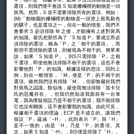
選項，則我們便不會說 S 知道柵欄裡的動物是一頭
斑馬。然而，S 並不需要排除所有的選項。例如：
(M)「動物園的柵欄裡的動物是一頭塗上斑馬顏色
的騾子」也是選項之一，但在一般的情形，我們不
會要求 S 必須排除 M 之後，才能擁有上述對斑馬
的知識。翟氏把那些為了「S 知道 P」要成立而必
須排除的選項，稱為「P」之「相干的選項」，而
那些不需排除的選項，則被視為不相干的。簡單來
說，如果「S 知道 P」，則S只需排除「P」之相
干選項，即使他無法排除不相干的選項，這也不會
影響他對「P」的知識。根據這様的想法，回到上
例，則在一般情形，「M」便是「P」的不相干的
選項。雖然我們沒有排除「M」，但卻無礙於我們
對斑馬之認識。類似地，縱使我無法排除「笛卡兒
氏的惡魔存在」，但我仍然知道我面前有一台筆
電，因為懷疑假設乃是不相干的選項，我不能排除
它也沒有關係，這不會影響我的知識。由此可見，
根據相干選項的理論，ECP 是不成立的。讓我們
假設「P」蘊涵「
~
H
」，此則表示「P」與「H」
是不一致的，由是「H」乃是「P」的選項。其
次，如果 S 知道「
~
H
」，則S便是排除了「H」。