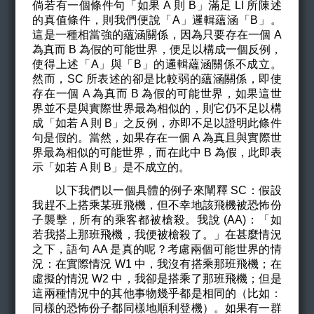
倘若有一個條件句「如果 A 則 B」滿足 LI 所陳述
的真值條件，則我們便說「A」邏輯蘊涵「B」。
這是一種相當強的蘊涵關係，因為只要存在一個 A
為真而 B 為假的可能世界，便足以構成一個反例，
使得上述「A」與「B」的邏輯蘊涵關係不成立。
然而，SC 所表述的卻是比較弱的蘊涵關係，即使
存在一個 A 為真而 B 為假的可能世界，如果這世
界並不是與實際世界最為相似的，則它仍不足以構
成「如若 A 則 B」之反例，亦即不足以證明此條件
句是假的。當然，如果存在一個 A 為真且與實際世
界最為相似的可能世界，而在此中 B 為假，此即表
示「如若 A 則 B」是不成立的。
以下我們以一個具體的例子來闡釋 SC：假設
我趕不上搭乘某班飛機，但不幸地該飛機被恐怖份
子襲擊，所有的乘客都被槍殺。我說 (AA)：「如
若我搭上那班飛機，我便被槍殺了。」在甚麼情況
之下，語句 AA 是真的呢？考慮兩個可能世界的情
況：在實際情況 W1 中，我沒有搭乘那班飛機；在
虛擬的情況 W2 中，我卻是搭乘了那班飛機；但是
這兩種情況中的其他事物幾乎都是相同的（比如：
同樣的恐怖份子都同樣地順利登機）。如果有一群