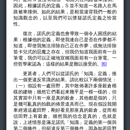
因此，根據諾氏的定義，S 並不知道一名路人在馬
路被車撞倒。如此的結果，是相當違背我們一般的
知識觀念的，以至我們可以懷疑諾氏定義之恰當
性。
復次，諾氏的定義也會導致一個令人困惑的結
果：根據他的定義，即使我連自己是否在作夢都不
知道，即使我無法排除自己正在作夢，或無法排除
笛卡兒式的惡魔之存在，但我仍知道我面前有一台
筆電，我仍可以正確地宣稱我面前有一台筆電。一
些哲學家認為：這樣的結果是難以接受的。
[6]
更甚者，人們可以從諾氏的「知識」定義，推
出一個更違反常識的結果。請比較以下兩個情況：
（一）假設有一處田野，其中散佈著許多座穀倉模
樣的建物；雖然它們看起來幾乎是一模一樣的，但
其實當中只有一座是真的穀倉，其他都是假的，只
是幾可亂真的拍戲的佈景道具而已。現在假設我開
車經過這處田野，剛好看見那座真的穀倉，從而相
信田野上有穀倉。雖然我的信念是真的，也就是
說，上述情形是滿足諾氏「知識」定義的第一個與
第二個條件，但卻違反第三個條件，因為如若田野