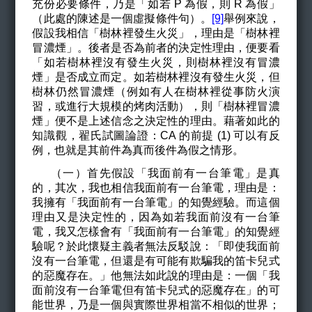
充份必要條件，乃是「如若 P 為假，則 R 為假」
（此處的陳述是一個虛擬條件句）。
[9]
舉例來說，
假設我相信「樹林裡發生火災」，理由是「樹林裡
冒濃煙」。後者是否為前者的決定性理由，便要看
「如若樹林裡沒有發生火災，則樹林裡沒有冒濃
煙」是否成立而定。如若樹林裡沒有發生火災，但
樹林仍然冒濃煙（例如有人在樹林裡從事防火演
習，或進行大規模的烤肉活動），則「樹林裡冒濃
煙」便不是上述信念之決定性的理由。藉著如此的
知識觀，翟氏試圖論證：CA 的前提 (1) 可以有反
例，也就是其前件為真而後件為假之情形。
（一）首先假設「我面前有一台筆電」是真
的，其次，我也相信我面前有一台筆電，理由是：
我擁有「我面前有一台筆電」的知覺經驗。而這個
理由又是決定性的，因為如若我面前沒有一台筆
電，我又怎樣會有「我面前有一台筆電」的知覺經
驗呢？於此懷疑主義者無法反駁說：「即使我面前
沒有一台筆電，但還是有可能有欺騙我的笛卡兒式
的惡魔存在。」他無法如此說的理由是：一個「我
面前沒有一台筆電但有笛卡兒式的惡魔存在」的可
能世界，乃是一個與實際世界相當不相似的世界；