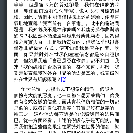
等等；但是笛卡兒的質疑卻是：我們在作夢的時
候，即使面前沒有任何筆電，也可以有同樣的經
驗。因此，我們不能僅僅根據上述的經驗，便理直
氣壯地宣稱「我面前有一台筆電」。此中的關鍵問
題是：我知道我不是在作夢嗎？我能分辨作夢與清
醒嗎？我固然不能透過經驗來分辨此兩者，因為經
驗之真實與否，正是我所質疑的，但我似乎也很難
僅憑非經驗的方式，便可知道我是否在作夢。然
而，如果我對外在世界的種種信念都是來自經驗
的，但如果我連「自己是否在作夢」都不知道，我
連「我的經驗是否為真實的」都不知道，那麼，我
又焉能宣稱我對外在世界的信念是真的，或宣稱對
外在世界有所認識呢？
[2]
笛卡兒進一步提出以下想像的情形：假設有一
個擁有大能的惡魔，他一直都在愚弄著我們，讓我
們有各式各樣的信念，而其實我們所相信的一切都
是假的，或者是看似有意義而其實是沒有意義的，
換言之，這些信念都不過是他欺騙我們的結果而
已。從一方面來看，上述的假設似乎是可能的。如
果我們把這些信念限定在關於外在世界的信念，就
更是可能的了，因為「所有關於外在世界的信念都