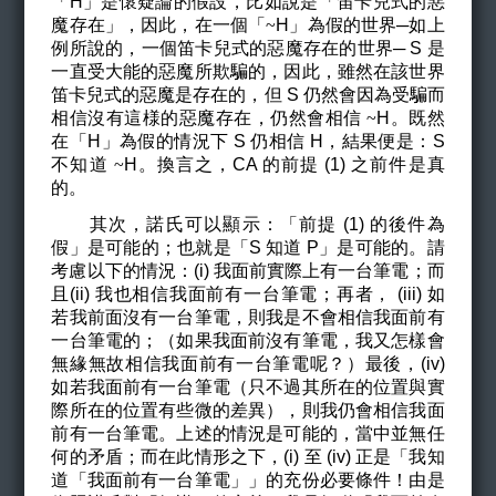
「H」是懷疑論的假設，比如說是「笛卡兒式的惡
魔存在」，因此，在一個「
~
H
」為假的世界─如上
例所說的，一個笛卡兒式的惡魔存在的世界─ S 是
一直受大能的惡魔所欺騙的，因此，雖然在該世界
笛卡兒式的惡魔是存在的，但 S 仍然會因為受騙而
相信沒有這様的惡魔存在，仍然會相信
~
H
。既然
在「H」為假的情況下 S 仍相信 H，結果便是：S
不知道
~
H
。換言之，CA 的前提 (1) 之前件是真
的。
其次，諾氏可以顯示：「前提 (1) 的後件為
假」是可能的；也就是「S 知道 P」是可能的。請
考慮以下的情況：(i) 我面前實際上有一台筆電；而
且(ii) 我也相信我面前有一台筆電；再者， (iii) 如
若我前面沒有一台筆電，則我是不會相信我面前有
一台筆電的；（如果我面前沒有筆電，我又怎樣會
無緣無故相信我面前有一台筆電呢？）最後，(iv)
如若我面前有一台筆電（只不過其所在的位置與實
際所在的位置有些微的差異），則我仍會相信我面
前有一台筆電。上述的情況是可能的，當中並無任
何的矛盾；而在此情形之下，(i) 至 (iv) 正是「我知
道「我面前有一台筆電」」的充份必要條件！由是