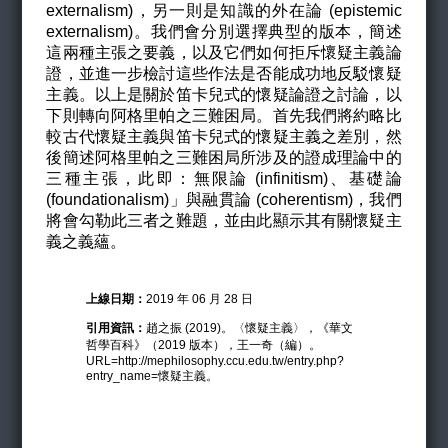
externalism)，另一則是知識的外在論 (epistemic
externalism)。我們會分別選擇典型的版本，簡述
這兩種主張之要義，以及它們如何拒斥懷疑主義論
證，並進一步檢討這些作法是否能成功地反駁懷疑
主義。以上是關於笛卡兒式的懷疑論證之討論，以
下則轉向阿格里帕之三難困局。首先我們將約略比
較古代懷疑主義與笛卡兒式的懷疑主義之差別，然
後簡述阿格里帕之三難困局所涉及的證成理論中的
三種主張，此即：無限論 (infinitism)、基礎論
(foundationalism)」與融貫論 (coherentism)，我們
將會勾勒此三者之難題，並由此顯示其有關懷疑主
義之義蘊。
上線日期：
2019 年 06 月 28 日
引用資訊：
趙之振 (2019)。〈懷疑主義〉，《華文
哲學百科》（2019 版本），王一奇（編）。
URL=http://mephilosophy.ccu.edu.tw/entry.php?
entry_name=懷疑主義。