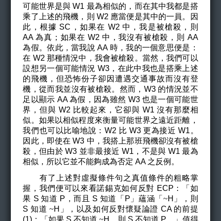
可能世界是與 W1 最為相似的，而在其中我都是搭
乘了上述的飛機，則 W2 應當便是其中的一員。因
此，根據 SC，如果在 W2 中，我是被槍殺，則
AA 為真；如果在 W2 中，我沒有被槍殺，則 AA
為假。依此，當我說 AA 時，我的一個意思便是：
在 W2 那種情況中，我會被槍殺。當然，我們可以
設想另一個可能情況 W3，在此中我也是搭乘上述
的飛機，但恐怖份子卻因遭遇交通事故而沒有登
機，從而我並沒有被槍殺。然而，W3 的情況並不
足以顯示 AA 為假，因為雖然 W3 也是一個可能世
界，但與 W2 比較起來，它卻與 W1 沒有那麼相
似。如果以相似程度來衡量可能世界之遠近距離，
我們也可以比喻地說：W2 比 W3 更為接近 W1。
因此，即使在 W3 中，我搭上那班飛機卻沒有被槍
殺，但由於 W3 並非最接近 W1，不是與 W1 最為
相似，所以它並不能夠成為否定 AA 之反例。
有了上述對虛擬條件句之真值條件的粗略掌
握，我們便可以來看諾錫克如何反對 ECP：「如
果 S 知道 P，而且 S 知道「P」蘊涵「
~
H
」，則
S 知道
~
H
」，以及如何反對懷疑論證 CA 的前提
(1)：「如果 S 不知道
~
H
，則 S 不知道 P。」值得