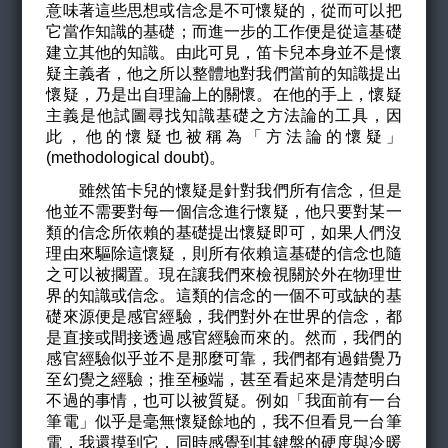
意味著這些思想或信念是不可懷疑的，從而可以把
它當作知識的基礎；而進一步的工作便是從這基礎
建立其他的知識。由此可見，笛卡兒本身並不是懷
疑主義者，他之所以整體地對我們當前的知識提出
懷疑，乃是出自理論上的關懷。在他的手上，懷疑
主義是他試圖尋找知識基礎之方法論的工具，因
此，他的懷疑也被稱為「方法論的懷疑」
(methodological doubt)。
雖然笛卡兒的懷疑是針對我們所有信念，但是
他並不需要對每一個信念進行懷疑，他只要對某一
類的信念所依賴的基礎提出懷疑即可，如果人們沒
理由來驅除這懷疑，則所有依賴這基礎的信念也隨
之可以被擱置。現在讓我們來檢視關於外在物理世
界的知識或信念。這類的信念的一個不可或缺的基
礎來源便是感官經驗，我們對外在世界的信念，都
是直接或間接透過感官經驗而來的。然而，我們的
感官經驗似乎並不是那麼可靠，我們都有過錯覺乃
至幻覺之經驗；推至極端，甚至看起來是清楚明白
不過的事情，也可以被質疑。例如「我面前有一台
筆電」似乎是毫無懷疑餘地的，我不但看見一台筆
電，我還摸到它，同時感覺到其鍵盤的硬度與冷暖