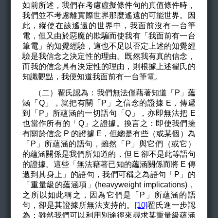
如前所述，我們在考慮虛擬條件句的真值條件時，
我們並不考慮離實際世界那麼遙遠的可能世界。因
此，縱使在該遙遠的世界中，我面前沒有一台筆
電，但又由於惡魔的欺騙而使我有「我面前有一台
筆電」的知覺經驗，這也不足以否定上述的知覺經
驗是我信念之決定性的理由。既然我有真的信念，
而我的信念具有決定性的理由，則根據上述翟氏的
知識觀點，我便知道我面前有一台筆電。
（二）翟氏認為：我們無法僅藉著知道「P」蘊
涵「Q」，就把有關「P」之信念的證據 E，傳遞
到「P」所蘊涵的一切語句「Q」，亦即無法把 E
也當作所有的「Q」之證據。換言之：即使我們擁
有關於信念 P 的證據 E，但總是有些（或某個）為
「P」所蘊涵的語句，雖然「P」與它們（或它）
的蘊涵關係是我們所知道的，但 E 卻不是此等語句
的證據。這些「無法藉著已知的蘊涵關係而將 E 傳
遞到其身上」的語句，我們可稱之為語句「P」的
「重量級的蘊涵項」(heavyweight implications)，
之所以如此稱之，因為它們是「P」所蘊涵的語
句，卻是其證據所無法支持的。
[10]
翟氏進一步認
為：雖然我們可以利用別途徑來尋求某重量級蘊涵