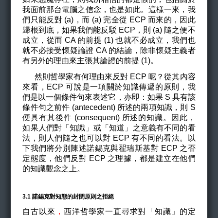
我面前那台電腦之信念，也是如此。這様一來，我
們只能反對 (a)，而 (a) 完全從 ECP 而來的，因此
歸根到底，如果我們能反駁 ECP，則 (a) 隨之便不
成立，從而 CA 的前提 (1) 也就不必成立，我們也
就不必接受懷疑論證 CA 的結論，除非懷疑主義者
有另外的理由來主張其論證的前提 (1)。
然則哲學家有何理由來反對 ECP 呢？從其內容
來看，ECP 可說是一項關於知識傳遞的原則，我
們是以一個條件句來表述它，亦即：如果 S 具有該
條件句之前件 (antecedent) 所述的兩項知識，則 S
便具有其後件 (consequent) 所述的知識。因此，
如果人們對「知識」或「知道」之意義有不同的看
法，則人們隨之也可以對 ECP 有不同的看法。以
下我們將分別陳述諾錫克與翟瑞斯基對 ECP 之否
定態度，他們反對 ECP 之理據，都是建立在他們
的知識觀念之上。
3.1 諾錫克對知態的封閉原則之拒絕
自古以來
，
西洋哲學家一直尋求對「知識」的定