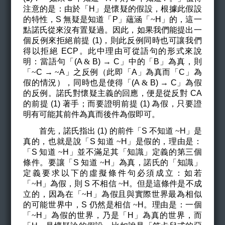
注意的是：由於「H」是懷疑的假設，根據此假設
的特性，S 無疑是知道「P」蘊涵「
~
H
」的，這一
點諾氏從來沒有置疑過。因此，如果我們能提出一
個反例來拒絕前提 (1)，則此反例同時也可讓我們
得以拒絕 ECP。此中理由可從語句的形式來說
明：當語句「(A
&
B)
→ C」中的「B」為真，則
「
~
C
→
~
A
」之反例（此即「A」為真而「C」為
假的情況），同時也是使得「(A
&
B)
→ C」為假
的反例。諾氏對懷疑主義的回應，便是從反對 CA
的前提 (1) 著手；而要證明前提 (1) 為假，只要證
明有可能其前件為真而後件為假即可。
首先，諾氏指出 (1) 的前件「S 不知道
~
H
」是
真的，也就是說「S 知道
~
H
」是假的，理由是：
「S 知道
~
H
」並不滿足其「知識」定義的第三個
條件。要讓「S 知道
~
H
」為真，諾氏的「知識」
定義要求以下的虛擬條件句必須成立：如若
「
~
H
」為假，則 S 不相信
~
H
。但是這條件是不成
立的，因為在「
~
H
」為假且與實際世界最為相似
的可能世界中，S 仍然是相信
~
H
。理由是：一個
「
~
H
」為假的世界，乃是「H」為真的世界，而