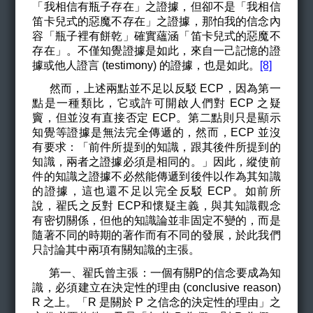
「我相信有瓶子存在」之證據，但卻不是「我相信
笛卡兒式的惡魔不存在」之證據，那怕我的信念內
容「瓶子裡有餅乾」確實蘊涵「笛卡兒式的惡魔不
存在」。不僅知覺證據是如此，來自一己記憶的證
據或他人證言 (testimony) 的證據，也是如此。
[8]
然而，上述兩點並不足以反駁 ECP，因為第一
點是一種類比，它或許可開啟人們對 ECP 之疑
竇，但並沒有直接否定 ECP。第二點則只是顯示
知覺等證據是無法完全傳遞的，然而，ECP 並沒
有要求：「前件所提到的知識，跟其後件所提到的
知識，兩者之證據必須是相同的。」因此，縱使前
件的知識之證據不必然能傳遞到後件以作為其知識
的證據，這也還不足以完全反駁 ECP。如前所
說，翟氏之反對 ECP和懷疑主義，與其知識觀念
有密切關係，但他的知識論並非固定不變的，而是
隨著不同的時期的著作而有不同的發展，於此我們
只討論其中兩項有關知識的主張。
第一、翟氏曾主張：一個有關P的信念要成為知
識，必須建立在決定性的理由 (conclusive reason)
R 之上。「R 是關於 P 之信念的決定性的理由」之