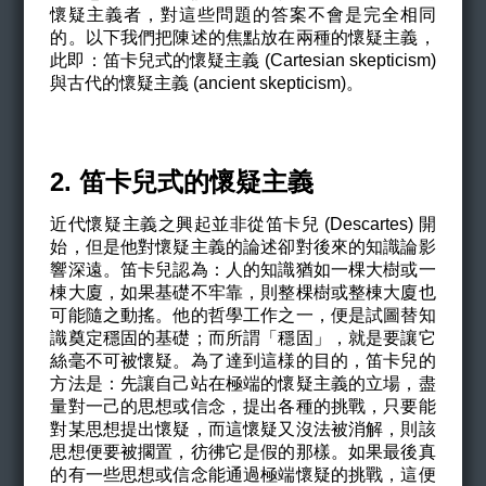
懷疑主義者，對這些問題的答案不會是完全相同
的。以下我們把陳述的焦點放在兩種的懷疑主義，
此即：笛卡兒式的懷疑主義 (Cartesian skepticism)
與古代的懷疑主義 (ancient skepticism)。
2. 笛卡兒式的懷疑主義
近代懷疑主義之興起並非從笛卡兒 (Descartes) 開
始，但是他對懷疑主義的論述卻對後來的知識論影
響深遠。笛卡兒認為：人的知識猶如一棵大樹或一
棟大廈，如果基礎不牢靠，則整棵樹或整棟大廈也
可能隨之動搖。他的哲學工作之一，便是試圖替知
識奠定穩固的基礎；而所謂「穩固」，就是要讓它
絲毫不可被懷疑。為了達到這様的目的，笛卡兒的
方法是：先讓自己站在極端的懷疑主義的立場，盡
量對一己的思想或信念，提出各種的挑戰，只要能
對某思想提出懷疑，而這懷疑又沒法被消解，則該
思想便要被擱置，彷彿它是假的那樣。如果最後真
的有一些思想或信念能通過極端懷疑的挑戰，這便