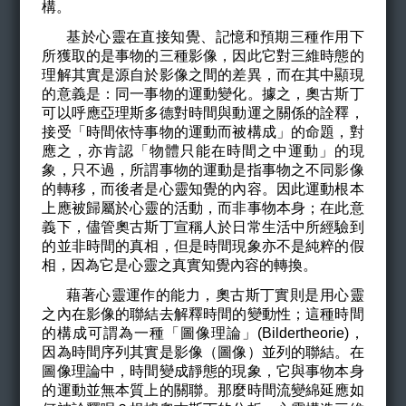
構。
基於心靈在直接知覺、記憶和預期三種作用下
所獲取的是事物的三種影像，因此它對三維時態的
理解其實是源自於影像之間的差異，而在其中顯現
的意義是：同一事物的運動變化。據之，奧古斯丁
可以呼應亞理斯多德對時間與動運之關係的詮釋，
接受「時間依恃事物的運動而被構成」的命題，對
應之，亦肯認「物體只能在時間之中運動」的現
象，只不過，所謂事物的運動是指事物之不同影像
的轉移，而後者是心靈知覺的內容。因此運動根本
上應被歸屬於心靈的活動，而非事物本身；在此意
義下，儘管奧古斯丁宣稱人於日常生活中所經驗到
的並非時間的真相，但是時間現象亦不是純粹的假
相，因為它是心靈之真實知覺內容的轉換。
藉著心靈運作的能力，奧古斯丁實則是用心靈
之內在影像的聯結去解釋時間的變動性；
這種時間
的構成可謂為一種「圖像理論」(Bildertheorie)，
因為時間序列其實是影像（圖像）並列的聯結。在
圖像理論中，時間變成靜態的現象，它與
事物本身
的運動並無本質上的關聯。那麼時間流變綿延應如