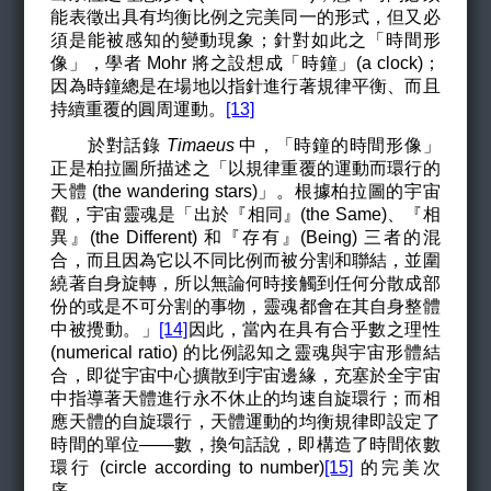
能表徵出具有均衡比例之完美同一的形式，但又必
須是能被感知的變動現象；針對如此之「時間形
像」，學者 Mohr 將之設想成「時鐘」(a clock)；
因為時鐘總是在場地以指針進行著規律平衡、而且
持續重覆的圓周運動。
[13]
於對話錄
Timaeus
中，「時鐘的時間形像」
正是柏拉圖所描述之「以規律重覆的運動而環行的
天體 (the wandering stars)」。根據柏拉圖的宇宙
觀，宇宙靈魂是「出於『相同』(the Same)、『相
異』(the Different) 和『存有』(Being) 三者的混
合，而且因為它以不同比例而被分割和聯結，並圍
繞著自身旋轉，所以無論何時接觸到任何分散成部
份的或是不可分割的事物，靈魂都會在其自身整體
中被攪動。」
[14]
因此，當內在具有合乎數之理性
(
numerical
ratio)
的比例認知之靈魂與宇宙形體結
合，即從宇宙中心擴散到宇宙邊緣，充塞於全宇宙
中指導著天體進行永不休止的均速自旋環行；而相
應天體的自旋環行，天體運動的均衡規律即設定了
時間的單位——數，換句話說，即構造了時間依數
環行 (circle according to number)
[15]
的完美次
序。