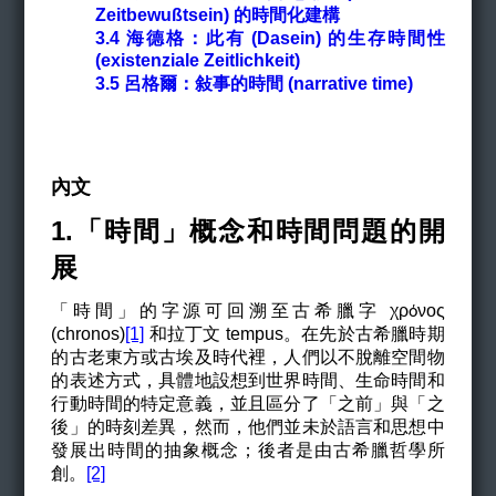
Zeitbewußtsein)
的時間化建構
3.4
海德格：此有 (Dasein) 的生存時間性
(existenziale Zeitlichkeit)
3.5
呂格爾：敍事的時間 (narrative time)
內文
1.「時間」概念和時間問題的開
展
「時間」的字源可回溯至古希臘字 χρ
νος
ό
(chronos)
[1]
和拉丁文 tempus。在先於古希臘時期
的古老東方或古埃及時代裡，人們以不脫離空間物
的表述方式，具體地設想到世界時間、生命時間和
行動時間的特定意義，並且區分了「之前」與「之
後」的時刻差異，然而，他們並未於語言和思想中
發展出時間的抽象概念；後者是由古希臘哲學所
創。
[2]