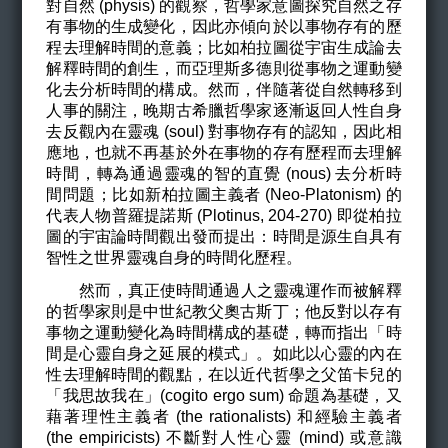
對自然 (physis) 的觀察，哲學家意圖探究自然之存
有事物的生成變化，因此亦傾向於以事物存有的歷
程去理解時間的意義；比如柏拉圖從宇宙生成論去
解釋時間的創生，而亞理斯多德則從事物之運動變
化去分析時間的構成。然而，伴隨著從自然轉移到
人事的關注，晚期古希臘哲學家逐漸返回人性自身
去反觀內在靈魂 (soul) 對事物存有的認知，因此相
應地，也就不再基於外在事物的存有歷程而去理解
時間，轉為通過靈魂的智的直覺 (nous) 去分析時
間問題；比如新柏拉圖主義者 (Neo-Platonism) 的
代表人物普羅提諾斯 (Plotinus, 204-270) 即從柏拉
圖的宇宙論時間觀出發而提出：時間是源生自具有
智性之世界靈魂自身的時間化歷程。
然而，真正使時間通過人之靈魂運作而被解釋
的哲學家則是中世紀教父奧古斯丁；他反對以存有
事物之運動變化為時間構成的基礎，轉而指出「時
間是心靈自身之延展的模式」。如此以心靈的內在
性去理解時間的觀點，在以近代哲學之父笛卡兒的
「我思
故
我在」(cogito ergo sum) 命題為基礎，又
藉著理性主義者 (the rationalists) 和經驗主義者
(the empiricists) 不斷對人性心靈 (mind) 或意識