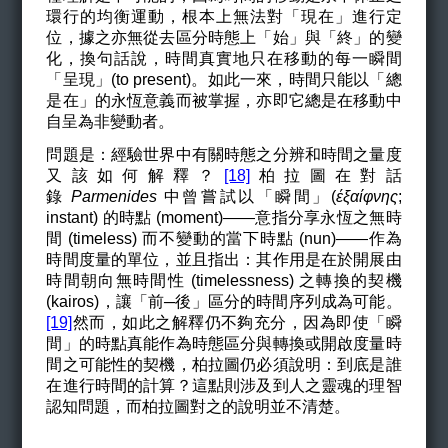
環行的均衡運動，根本上無法對「現在」進行定
位，據之亦無從去區分時態上「始」與「終」的變
化，換句話說，時間真實地只在移動的每一瞬間
「呈現」(to present)。如此一來，時間只能以「總
是在」的永恆意義而被掌握，亦即它總是在移動中
自呈為非變動者。
問題是：經驗世界中有關時態之分辨和時間之量度
又該如何解釋？
[18]
柏拉圖在對話
錄
Parmenides
中曾嘗試以「瞬間」(
έξαίφνης
;
instant)
的時點 (moment)——意指分享永恆之無時
間 (timeless) 而不變動的當下時點 (nun)——作為
時間度量的單位，並且指出：其作用是在於開展由
時間朝向無時間性 (
timelessness
)
之轉換的契機
(kairos)，讓「前─後」區分的時間序列成為可能。
[19]
然而，如此之解釋仍不夠充分，因為即使「瞬
間」的時點真能作為時態區分與轉換或開啟度量時
間之可能性的契機，柏拉圖仍必須說明：到底是誰
在進行時間的計算？這點則涉及到人之靈魂的理智
認知問題，而柏拉圖對之的說明並不清楚。