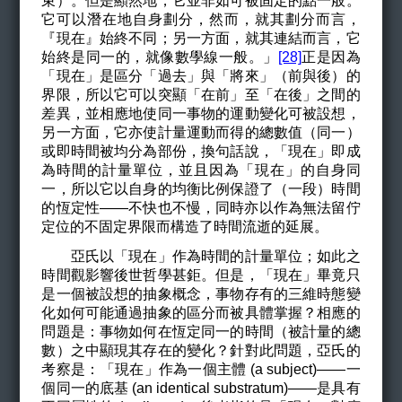
束）。但是顯然地，它並非如可被固定的點一般。
它可以潛在地自身劃分，然而，就其劃分而言，
『現在』始終不同；另一方面，就其連結而言，它
始終是同一的，就像數學線一般。」
[28]
正是因為
「現在」是區分「過去」與「將來」（前與後）的
界限，所以它可以突顯「在前」至「在後」之間的
差異，並相應地使同一事物的運動變化可被設想，
另一方面，它亦使計量運動而得的總數值（同一）
或即時間被均分為部份，換句話說，「現在」即成
為時間的計量單位，並且因為「現在」的自身同
一，所以它以自身的均衡比例保證了（一段）時間
的恆定性——不快也不慢，同時亦以作為無法留佇
定位的不固定界限而構造了時間流逝的延展。
亞氏以「現在」作為時間的計量單位；如此之
時間觀影響後世哲學甚鉅。但是，「現在」畢竟只
是一個被設想的抽象概念，事物存有的三維時態變
化如何可能通過抽象的區分而被具體掌握？相應的
問題是：事物如何在恆定同一的時間（被計量的總
數）之中顯現其存在的變化？針對此問題，亞氏的
考察是：「現在」作為一個主體 (a subject)——一
個同一的底基 (an identical substratum)——是具有