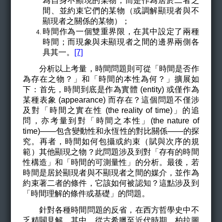
為自身不顯現的某物，而是作為居於二者之
間、並約束它們的某物（或調解顯現者與不
顯現者之關係的某物）；
時間作為一個雙重界限，在其中設定了兩種
時間；而現象與未顯現者之間的邊界兩側各
具其一。
[7]
分析以上考量，時間問題則可從「時間是否作
為存在之物？」和「時間的本性為何？」擴展如
下：首先，時間到底是作為實體 (entity) 或僅作為
某種表象 (appearance) 而存在？這個問題不僅涉
及對「時間之實在性 (the reality of time)」的追
問，亦考量到對「時間之本性」(the nature of
time)——包含變動性和永恆性的對比關係——的探
究。再者，時間如何包攝或約束（賦與次序的規
範）其他顯現之物？此問題涉及到對「存有的時間
性構造」和「時間的可測量性」的分析。最後，若
時間是居於顯現者與不顯現者之間的媒介，並作為
約束著二者的條件，它該如何被認知？這點涉及到
「時間理解的條件或基礎」的問題。
針對各種時間問題的反省，在西方哲學史中不
乏精闢見解。其中，從古希臘至近代時期，柏拉圖