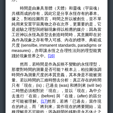
時間是由兼具形體（天體）和靈魂（宇宙魂）
共構而成的存有，因此它是分享永恆存有的摹本。
據之，對柏拉圖而言，時間之所以被創生，並不單
純用來安置宇宙萬物之存在次序，更重要的是，它
是超驗之理型與經驗現象得以相應的媒介；因為當
工匠神以永恆為原型去創造時間時，其意圖即在於
為作為現象之存有帶入可感、內在的標準、典範或
尺度 (sensilbe, immanent standards, paradigms or
measures)，亦即讓永恆之合理性法則的理型能實
踐於現象世界之中。
[16]
然而，若時間是作為反映不變動的永恆理型，
那麼對時間的測量是否可能？根本上，柏拉圖強調
時間作為測量尺度的本質意義，其本身是不能被測
量。若以時間的三維時態去分析：真正存在的時間
只有「現在」(is)；已過去 (was) 和將到來 (will be)
二時態必須相對於「現在」，並以「現在」為中介
去進行「在前」(before) 與「在後」(after) 的區分
才可能被理解。
[17]
然而，若將「已過去」當作現
在的終止，而「將到來」當作現在的將要開始，這
種理解是不可能的；因為時間的移動是永不休止之