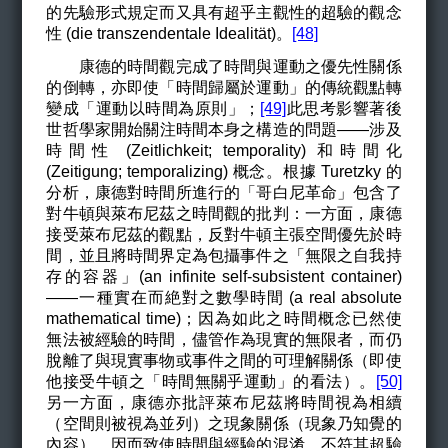
的先驗形式規定而又具有超乎主觀性的超驗的觀念
性 (die transzendentale Idealität)。
[48]
康德的時間觀完成了時間與運動之優先性關係
的倒轉，亦即使「時間歸屬於運動」的傳統觀點轉
變成「運動以時間為原則」；
[49]
此思考影響著後
世哲學家開始關注時間本身之構造的問題——涉及
時間性 (Zeitlichkeit; temporality) 和時間化
(Zeitigung; temporalizing) 概念。根據 Turetzky 的
分析，康德對時間所進行的「哥白尼革命」包含了
對牛頓與萊布尼茲之時間觀的批判：一方面，康德
接受萊布尼茲的觀點，反對牛頓主張空間優先於時
間，並且將時間界定為包攝事件之「無限之自我持
存的容器」(an infinite self-subsistent container)
——一種實在而絶對之數學時間 (a real absolute
mathematical time)；因為如此之時間概念已然使
無法被經驗的時間，儘管作為現實的無限者，而仍
脫離了與現實事物或事件之間的可理解關係（即使
他接受牛頓之「時間無關乎運動」的看法）。
[50]
另一方面，康德亦批評萊布尼茲將時間視為相續
（空間則被視為並列）之現象關係（現象乃知覺的
內容），因而致使時間與經驗的混淆，不符其超驗