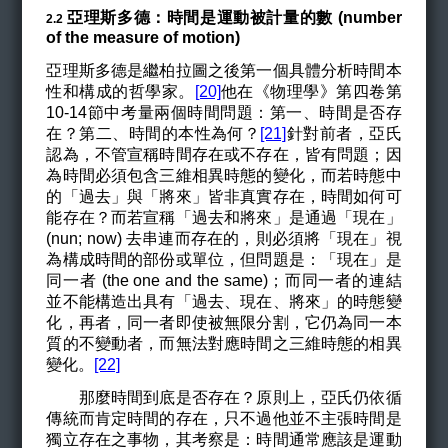
亞理斯多德：時間是運動被計量的數 (number
2.2
of the measure of motion)
亞理斯多德是繼柏拉圖之後第一個具體分析時間本
性和構成的哲學家。
[20]
他在《物理學》第四卷第
10-14節中考量兩個時間問題：第一、時間是否存
在？第二、時間的本性為何？
[21]
針對前者，亞氏
認為，不管宣稱時間存在或不存在，皆有問題；因
為時間必須包含三維相異時態的變化，而若時態中
的「過去」與「將來」皆非真實存在，時間如何可
能存在？而若宣稱「過去和將來」是通過「現在」
(nun; now) 去串連而存在的，則必須將「現在」視
為構成時間的部份或單位，但問題是：「現在」是
同一者 (the one and the same)；而同一者的連結
並不能構造出具有「過去、現在、將來」的時態變
化，再者，同一者即使被無限分割，它仍為同一本
質的不變動者，而無法對應時間之三維時態的相異
變化。
[22]
那麼時間到底是否存在？原則上，亞氏仍依循
傳統而肯定時間的存在，只不過他並不主張時間是
獨立存在之事物，其考察是：時間通常應該是運動