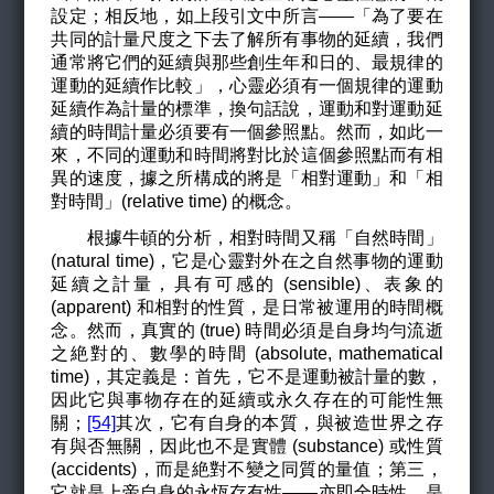
設定；相反地，如上段引文中所言——「為了要在
共同的計量尺度之下去了解所有事物的延續，我們
通常將它們的延續與那些創生年和日的、最規律的
運動的延續作比較」，心靈必須有一個規律的運動
延續作為計量的標準，換句話說，運動和對運動延
續的時間計量必須要有一個參照點。然而，如此一
來，不同的運動和時間將對比於這個參照點而有相
異的速度，據之所構成的將是「相對運動」和「相
對時間」(relative time) 的概念。
根據牛頓的分析，相對時間又稱「自然時間」
(natural time)，它是心靈對外在之自然事物的運動
延續之計量，具有可感的 (sensible)、表象的
(apparent) 和相對的性質，是日常被運用的時間概
念。然而，真實的 (true) 時間必須是自身均勻流逝
之絶對的、數學的時間 (absolute, mathematical
time)，其定義是：首先，它不是運動被計量的數，
因此它與事物存在的延續或永久存在的可能性無
關；
[54]
其次，它有自身的本質，與被造世界之存
有與否無關，因此也不是實體 (substance) 或性質
(accidents)，而是絶對不變之同質的量值；第三，
它就是上帝自身的永恆存有性
——
亦即全時性，是