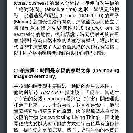
(consciousness) 的深入分析後，即使面對牛頓的
「絶對時間」(absolute time) 之形上學設定的挑
戰，仍通過萊布尼茲 (Leibniz, 1640-1716) 的單子
(Monad) 之知覺理論時間觀，演變至康德而確立了
時間作為主體之先驗感性形式 (
a priori
fo
rm of
aesthetic)
的地位。換句話說，時間從最初於古希
臘哲學中作為自然事物的某種存有模式，逐步於近
代哲學中演變成了人之心靈意識的某種存有結構；
以下即介紹兩種時間理解向度中的典型理論。
柏拉圖：時間是永恆的移動之像 (the moving
2.1
image of eternality)
柏拉圖的時間觀主要關涉「時間的創生與本性」；
他於對話錄
Timaeus
中描述說
：「
現在，當造生
了宇宙的父親 (Demiurg) 看到它（
宇宙）
開始運動
和活了起來，……十分喜悅，並且在喜悅中，他思
量著將它造得更像它的原型。鑑於那原型本身就是
永恆的生物 (an everlasting Living Thing)，因此他
開始致力於以某種可能的方式使宇宙也具有這種特
徵，從而使之更加完整。然而，這種生物的本質是