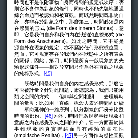
時間也不是依附事物自身而得到的規定或次序；否
則它不會作為對象的條件，同時也不能先驗地通過
綜合命題而被認知和被直觀。而既然時間既非物自
身，亦非存於對象之中，那麼第三，時間必須是內
在感覺的形式 (die Form des inneren Sinnes)，意
即，它是我們自身和我們內在狀態的直觀形式 (die
Form des Anschauens)。如此之時間，它不能是
源自外在現象的規定，亦不屬於任何形態或位置，
然而，它可規定存在於我們內在狀態中之所有表象
的關係，因此，第四，時間是所有一般現象的的先
驗形式條件——相對於空間只作為外在直觀之現象
的純粹形式。
[45]
既然時間是我們自身的內在感覺形式，那麼它
可否被計量？針對此問題，康德認為，我們只能用
類比空間的方式
——
但非與空間相關
——
去理解時
間的量度；比如用「直線」概念去表述時間的延續
——
單向延伸的一維序列，以分割線的部份來比擬
時間的部份。
[46]
另外，時間作為規定事物現象和
意識之內在感覺形式之間的中介，它一方面基於與
事物現象的真實聯結而具有經驗的實在性
(empirische Realität)，
[47]
另一方面作為感性直觀