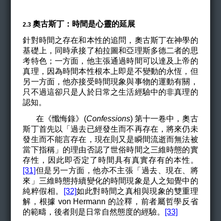
奧古斯丁：時間是心靈的延展
​​​​​​​2.3
針對時間之存在和本性的追問，奧古斯丁在神學的
基礎上，同時承接了柏拉圖和亞理斯多德二者的思
考特色；一方面，他主張通過時間可以達及上帝的
真理，因為時間本性根本上即是不變動的永恆，但
另一方面，他亦接受時間現象與事物的運動有關，
只不過這卻只是人於日常之生活經驗中的非真理的
認知。
在《懺悔錄》(
Confessions
) 第十一卷中，奧古
斯丁首先以「
過去已經發生而不再存在，將來仍未
發生而不能言存在，現在則又是瞬間流逝而無法被
當下指稱」的理由否認了
世俗
時間之三維時態的
實
存性，因此即否定了時間具有真實存有的本性。
[31]
但是另一方面，
他亦不主張「過去、現在、將
來」三維時態持續變化的時間現象是人之知覺中的
純粹假相。
[32]
如此對時間之真相與現象的雙重理
解，根據 von Hermann 的詮釋，前者屬哲學反省
的範疇，後者則是日常自然態度的經驗。
[33]