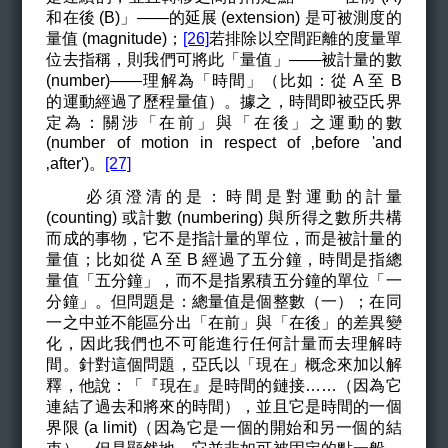
和在後 (B)」——的延展 (extension) 是可被測度的
量值 (magnitude)；
[26]
若排除以空間距離的度量單
位去指稱，則我們可將此「量值」——被計量的數
(number)——理解為「時間」（比如：從 A 至 B
的運動經過了歷程量值）。據之，時間即被亞氏界
定為：關涉「在前」與「在後」之運動的數
(number of motion in respect of ‚before 'and
‚after')。
[27]
必須澄清的是：時間是對運動的計量
(counting) 或計數 (numbering) 與所得之數所共構
而成的事物，它不是指計量的單位，而是被計量的
量值；比如從 A 至 B 經過了五分鐘，時間是指總
量值「五分鐘」，而不是指累積五分鐘的單位「一
分鐘」。但問題是：總量值是個整數（一）；在同
一之中並不能區分出「在前」與「在後」的差異變
化，因此我們也不可能進行任何計量而去理解時
間。針對這個問題，亞氏以「現在」概念來加以解
釋，他說：「『現在』是時間的鏈接……（因為它
連結了過去和將來的時間），並且它是時間的一個
界限 (a limit)（因為它是一個的開始和另一個的結