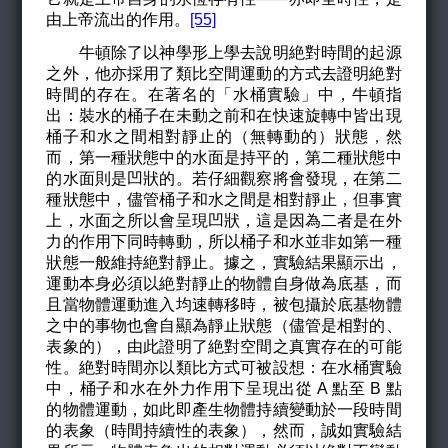
由上帝流出的作用。
[55]
牛頓除了以神學形上學去說明絶對時間的起源
之外，他亦採用了類比空間運動的方式去證明絶對
時間的存在。在著名的「水桶實驗」中，牛頓指
出：裝水的桶子在未動之前和在快速旋轉中皆出現
桶子和水之間相對靜止的（無轉動的）狀態，然
而，第一種狀態中的水面是持平的，第二種狀態中
的水面則是凹狀的。若仔細觀察將會發現，在第二
種狀態中，儘管桶子和水之間是相對靜止，但事實
上，水面之所以會呈現凹狀，這是因為二者是在外
力的作用下同時轉動，所以桶子和水並非如第一種
狀態一般維持絶對靜止。據之，實驗結果顯示出，
運動本身必須以絶對靜止的物體自身做為底基，而
且當物體運動進入均速轉移時，被包攝於底基物體
之中的事物也會自顯為靜止狀態（儘管是相對的、
表象的），由此證明了絶對空間之真實存在的可能
性。絶對時間亦以類比方式可被設想：在水桶實驗
中，桶子和水在外力作用下呈現出從 A 點至 B 點
的物體運動，如此即產生物體持續變動於一段時間
的表象（時間持續性的表象），然而，誠如實驗結