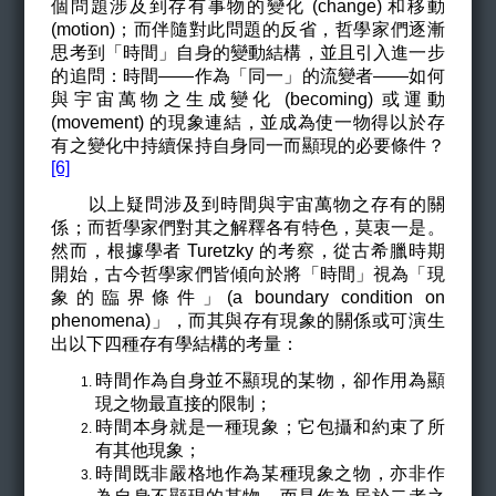
個問題涉及到存有事物的變化 (change) 和移動
(motion)；而伴隨對此問題的反省，哲學家們逐漸
思考到「時間」自身的變動結構，並且引入進一步
的追問：時間——作為「同一」的流變者——如何
與宇宙萬物之生成變化 (becoming) 或運動
(movement) 的現象連結，並成為使一物得以於存
有之變化中持續保持自身同一而顯現的必要條件？
[6]
以上疑問涉及到時間與宇宙萬物之存有的關
係；而哲學家們對其之解釋各有特色，莫衷一是
。
然而，
根據學者 Turetzky 的考察，從古希臘時期
開始，古今哲學家們皆傾向於將「時間」視為「現
象的臨界條件」(a boundary condition on
phenomena)」，而其與存有現象的關係或可演生
出以下四種存有學結構的考量：
時間作為自身並不顯現的某物，卻作用為顯
現之物最直接的限制；
時間本身就是一種現象；它包攝和約束了所
有其他現象；
時間既非嚴格地作為某種現象之物，亦非作