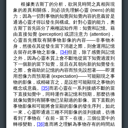
根據奧古斯丁的分析，欲洞見時間之真相與現
象的差異和關係，則必須先理解心靈
(
mens
)
的能
力；因為一切對事物的知覺與知覺內容的意義皆是
通過心靈才得以發生與構成。針對心靈的能力，
奧
古斯丁首先區分了兩種認知作用：知覺和記憶。藉
由直接知覺 (perception) 或謂注意力 (attention)，
心靈首先獲取有關事物影像的內容——非事物本
身，然後在其從發生當下消逝之際，則會運用記憶
去留存此事物之影像。
[34]
但是，除了感覺與記憶
之外，因為心靈本質上會不斷地從當下知覺過渡到
下一個新的當下知覺，並且在其朝向新的知覺發生
之際，會藉助於記憶的內容而預先設想著——即運
用想像力而預期著 (expectation)——可能顯現之事
物的影像，或精確言之，是設想可能顯現之事物的
概念或意義。
[35]
而若心靈在一系列接續不斷的當
下直接知覺中，同時運作著記憶和預期，那麼彷彿
就像知覺到有關事物已呈顯過的影像、當下直觀的
事物影像和可能將會呈顯的影像的發生序列，如此
一來，心靈即通過三種不同影像的並列接續，彷彿
看到了事物在「在前－當下－在後」三個位置中的
轉移變動，
[36]
進而將之
理解為事物存有的時間結