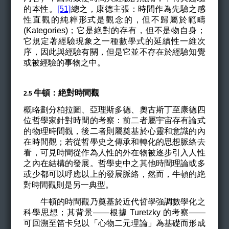
的本性。
[51]
總之，康德主張：時間作為先驗之感
性直觀的純粹形式是觀念的，但不歸屬於範疇
(Kategories)；它是絶對的存有，但不是物自身；
它規定著經驗現象之一種數學式的延續性一維次
序，因此與經驗有關，但是它並不存在於經驗知覺
或被經驗的事物之中。
牛頓：絶對時間觀
​​​​​​​​​​​​​​2.5
概略劃分柏拉圖、亞理斯多德、奧古斯丁至康德四
位哲學家針對時間的考察：前二者屬宇宙存有論式
的物理時間觀，後二者則屬奠基於心靈和意識的內
在時間觀；若從哲學史之傳承和轉化的思想脈絡去
看，可見時間從作為人性的外在物被逐步引入人性
之內在結構的發展。哲學史中之其他時間理論或多
或少都可以呼應以上的發展脈絡，然而，牛頓的絶
對時間觀則是另一典型。
牛頓的時間觀乃奠基於近代哲學強調數學化之
科學思想；其背景——根據 Turetzky 的考察——
可回溯至笛卡兒以「心物二元理論」為基礎而形成