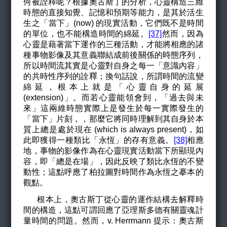
何被詮釋呢？根據奧古斯丁的分析，心靈構造三維
時態的直接知覺、記憶和預期等能力，是其於活生
生之「當下」(now) 的現實活動，它們既不是時間
的單位，也不能構造時間的綿延。
[37]
然而，因為
心靈是藉著當下運作的三種活動，才能將相應的諸
種事物影像及其意義聯結成前後關係的時態序列，
所以時間流其實是心靈對自身之每一「意識內容」
的共時性序列的詮釋；換句話說，所謂時間的流變
綿延，根本上就是「心靈自身的延展
(extension)」。而若心靈能領會到，「過去與未
來」這兩維時態實際上是發生於每一實際發生的
「當下」片刻，，那麼它將同時理解到其自身於本
質上總是處於現在 (which is always present)，如
此即獲得一種類比「永恆」的存有意義。
[38]
相應
地，事物的影像作為在心靈現實活動當下所顯現內
容，即「總是在場」，因此反映了類比永恆的不變
動性；這點呼應了柏拉圖對時間作為永恆之摹本的
觀點。
根本上，奧古斯丁從心靈的運作結構去解釋時
間的構造，這點可謂回應了亞理斯多德有關靈魂計
量時間的問題。然而，v. Herrmann 提示：奧古斯