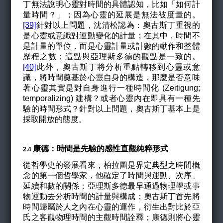
丁無法說明心靈對時間的具體認知，比如「如何計
量時間？」；因為心靈的延展是無法被度量的。
[39]
針對以上問題，沈清松認為：奧古斯丁重視的
是心靈或意識對運動變化的計量；在其中，時間不
是計量的單位，而是心靈計量或計數的動作和整體
歷程之數；這點與亞理斯多德的觀點是一致的。
[40]
此外，奧古斯丁將分析重點轉移到心靈或意
識，將時間奠基於心靈自身的構造，那麼是否意味
著心靈其實是對自身進行一種時間化 (Zeitigung;
temporalizing) 建構？或者心靈內在即具有一種先
驗的時間形式？針對以上問題，奧古斯丁基本上是
採取開放的態度。
康德：時間是先驗的感性直觀純粹形式
​​​​​​​2.4
從哲學史的發展看來，柏拉圖是界定典型之時間概
念的第一個哲學家，他確定了時間與運動、次序、
延續和數的關係；亞理斯多德最早通過物理學或事
物運動去分析時間的計量與構成；奧古斯丁首先將
時間歸屬於人之內在心靈的運作，衍生出對比於亞
氏之客觀物理時間的主觀時間詮釋；康德則將心靈