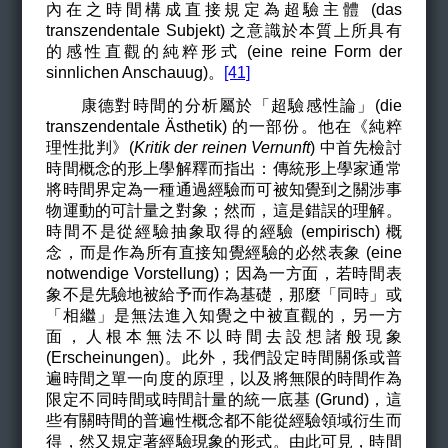
內在之時間構成直接規定為超驗主體 (
das
transzendentale Subjekt
)
之意識於本質上所具有
的感性直觀的純粹形式 (eine reine Form der
sinnlichen Anschauug)。
[41]
康德對時間的分析屬於「超驗感性論」(die
transzendentale Ästhetik) 的一部份。他在《純粹
理性批判》(
Kritik der reinen Vernunft
) 中首先檢討
時間概念的形上學解釋而指出：傳統形上學家通常
將時間界定為一種通過經驗而可被知覺到之關涉事
物運動的可計量之對象；然而，這是錯誤的理解。
時間不是從經驗抽象取得的經驗 (empirisch) 概
念，而是作為所有直接知覺經驗的必然表象 (eine
notwendige Vorstellung)；因為一方面，若時間表
象不是先驗地被給予而作為基礎，那麼「同時」或
「相繼」是無法進入知覺之中被直觀的，另一方
面，人根本無法不以時間去設想諸般現象
(Erscheinungen)。此外，我們設定時間關係或普
遍時間之單一向度的原理，以及將無限的時間作為
限定不同時間或時間計量的統一底基 (Grund)，這
些有關時間的普遍性概念都不能從經驗領域衍生而
得，然又規定著經驗現象的形式。由此可見，時間