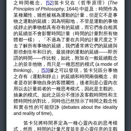
之時間概念。
[52]
笛卡兒在《哲學原理》(
The
Principles of Philosophy
, 1644) 中提及：時間作為
某種屬性，雖然被稱為運動的計量，但是它不是事
物之運動的延續；因為明顯地，不管是運動的事物
或靜止的事物都具有存有的延續，而它們各自相異
的延續並不會影響時間計量（時間的計量對所有物
體都一樣），「不過為了要在共同的計量尺度之下
去了解所有事物的延續，我們通常將它們的延續與
那些創生年和日的、最規律的運動的延續——即所
謂的時間——作比較，如此，附加在一般延續觀念
上的並非他物，而只是一種思想的模式 (a mode of
thinking)。」
[53]
據之可以發現，笛卡兒區分事物
之存有（運動和靜止）的延續和時間兩個概念，前
者是存於事物自身的客體屬性，後者則是心靈內在
用以去計量前者的一種思考模式，因此是主觀的、
抽象的模式。如此之區分不僅涉及客觀時間性和主
體時間性的對比，同時也已然預示了時間之觀念性
和實在性的可能辯諍 (debates about the ideality
and reality of time)。
笛卡兒將時間界定為一種心靈內在的思考模
式，然而，時間的計量尺度並非是心靈任意的主觀