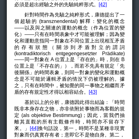
必須是超出經驗之外的先驗純粹形式。
[42]
針對時間作為先驗之純粹形式，康德提出了一
個超驗的 (transznendental) 解釋：變化的概念
——以及與之關連的運動的概念（作為位置的變
化）——只有在時間表象中才可能被理解；因為變
化和運動意指同一對象在不同位置上出現相互矛盾
的存有狀態（關涉到矛盾對立的謂詞
(kontradiktorisch entgegengesetzter Prädikate)
——同一對象在 A 位置上是「存在的」時，則在 B
位置上是「不存在的」），而若不先具有規定「先
後關係」的時間表象，則同一對象的變化和運動概
念是不可能於邏輯矛盾的情況下仍被理解的。據
之，只有在時間中，被知覺的同一事物之相繼而矛
盾的存有規定性才得以相容結合。
[43]
基於以上的分析，康德因此得出結論：「時間
既非本身存在之物，亦非依附於事物而為客觀的規
定 (als objektive Bestimmung)；因此，當我們抽
離其直觀的所有主觀條件時，時間亦不留存下
來。」
[44]
換句話說，第一，時間不是某種非現實
對象而仍真實存有者；意即它不是物自身。第二，