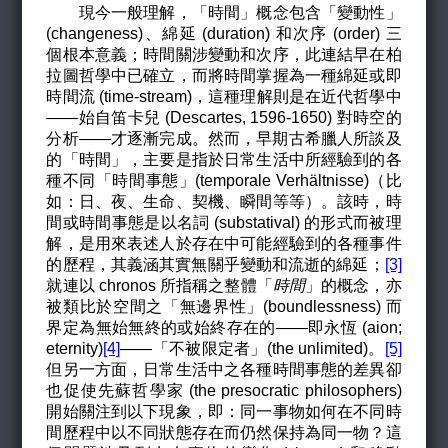
現今一般理解，「時間」概念包含
「變動性」
(changeness)
、
綿延
(duration)
和次序 (order) 三
個根本
意義；時間關涉變動和次序，此連結早在柏
拉圖哲學中已確立，而將時間掌握為一種綿延或即
時間流 (
time-stream)，這種理解則是在近代哲學中
——始自笛卡兒 (Descartes, 1596-1650) 對時空的
分析——才逐漸完成。然而，早期古希臘人所談及
的「時間」
，
主要是指於日常生活中所經驗到的各
種不同
「時間事態」
(temporale Verhältnisse)（
比
如
：
日、夜、生命、契機、瞬間等等
）
。該時，時
間或時間事態是以名詞 (substatival) 的形式而被理
解，是用來表述人於存在中可能經驗到的各種事件
的歷程，其義涵其實無關乎
變動和流逝的綿延；
[3]
就連以 chronos 所指稱之整體「
時間
」的概念，亦
被類比於空間之「無邊界性」(boundlessness) 而
界定為無始無終的或始終存在的——即永恆 (aion;
eternity)
[4]
——「不被限定者」(the unlimited)。
[5]
但另一方面，日常生活中之各種時間事態的差異卻
也促使先蘇哲學家 (the presocratic philosophers)
開始關注到以下現象，即：同一事物如何在不同時
間歷程中以不同狀態存在而仍然保持為同一物？這