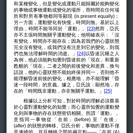
和某種變化，但是變化或運動只能歸屬於能夠變化
的事物或事物運動或變化的場所，而時間在任何場
所和對所有事物都同等顯現 (is present equally)；
另一方面，運動變化有快慢，時間則無。基於以上
理由，時間不能等同於「運動」。
[23]
然而，亞氏
亦不主張時間無關乎運動變化；他明確表示：「沒
有變化，時間亦不能存在；因為若我們的心靈狀態
完全沒有變化，或我們沒有注意到它的變化，則我
們也無法理解時間的消逝。」
[24]
以昏迷沉睡之人
為例，他必須能夠知覺到昏迷前的「現在」和重新
甦醒的「現在」二者之間的前後變化和差異，換句
話說，他的心靈狀態不能始終保持同一，否則他不
能理解昏迷前後的變化，相應地，亦不能理解「昏
迷一段時間」的意義。據之，亞氏說：顯然地，存
在的「時間既非運動，亦非無關乎運動。」
[25]
根據以上分析可知，對於時間的理解必須奠基
於心靈對運動變化的知覺；而心靈所知覺的運動變
化則與事物的存在狀態密切相關。所謂「運動」，
意指同一事物從「在前」(before) 至「在後」
(after) 的狀態的轉移。亞氏分析，事物的運動不僅
是連續的，並且轉移之間的兩定點——「在前 (A)