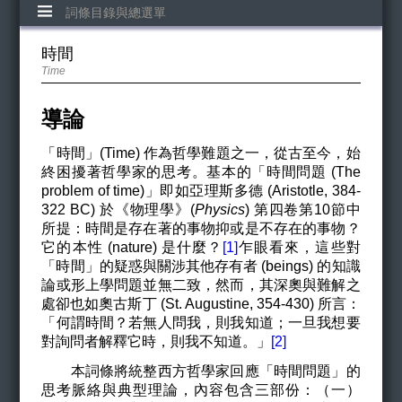
詞條目錄與總選單
時間
Time
導論
「時間」(Time) 作為哲學難題之一，從古至今，始
終困擾著哲學家的思考。基本的
「時間問題 (The
problem of time)」即如亞理斯多德 (Aristotle, 384-
322 BC) 於《物理學》(
Physics
) 第四卷第10節中
所提：時間是存在著的事物抑或是不存在的事物？
它的本性 (nature) 是什麼？
[1]
乍眼看來，這些對
「時間」的疑惑與關涉其他存有者 (beings) 的知識
論或形上學問題並無二致，然而，其深奧與難解之
處卻也如奧古斯丁 (St. Augustine, 354-430) 所言：
「何謂時間？若無人問我，則我知道；一旦我想要
對詢問者解釋它時，則我不知道。」
[2]
本詞條將統整西方哲學家回應「時間問題」的
思考脈絡與典型理論，內容包含三部份：（一）