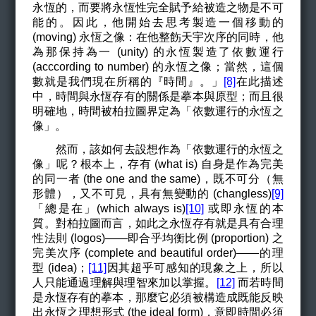
永恆的，而要將永恆性完全賦予給被造之物是不可
能的。因此，他開始去思考製造一個移動的
(moving) 永恆之像：在他整飭天宇次序的同時，他
為那保持為一 (unity) 的永恆製造了依數運行
(acccording to number) 的永恆之像；當然，這個
數就是我們現在所稱的『時間』。」
[8]
在此描述
中，時間與永恆存有的關係是摹本與原型；而且很
明確地，時間被柏拉圖界定為
「依數運行的永恆之
像」
。
然而，該如何去設想作為「依數運行的永恆之
像」呢？根本上，存有 (what is) 自身是作為完美
的同一者 (the one and the same)，既不可分（無
形體），又不可見，具有無變動的 (changless)
[9]
「總是在」(which always is)
[10]
或即永恆的本
質。對柏拉圖而言，如此之永恆存有就是具有合理
性法則 (logos)——即合乎均衡比例
(proportion)
之
完美次序
(complete and beautiful order)
——
的理
型 (idea)；
[11]
因其超乎可感知的現象之上，所以
人只能通過理解與理智來加以掌握。
[12]
而若時間
是永恆存有的摹本，那麼它必須被構造成既能反映
出永恆之理想形式 (the ideal form)，意即時間必須