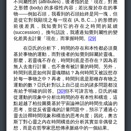
不同屬性的 (attributes)，後者指的是「現在」對應
之形體 (body) 的多樣性內容；若比擬於存在的事
物——例如石頭，我看到的石頭始終是同一塊，但
是從它對我顯現之每一現在 (A, B, C…) 的形體的
前後差異，我知覺到它的存在之時間的延續
(succession) 。換句話說，我通過知覺到屬性的變
化差異去計量「現在」而掌握時間。
[29]
在亞氏的分析下，時間的存在和本性都必須奠
基於事物的運動，而對後者的知覺則歸屬於靈魂。
那麼，若靈魂不存在，時間到底是否存在？因為若
無人去進行計量，也不會有被計量的時間。另外，
時間到底是如何與靈魂聯結？為何時間又被設想存
於每一事物之中？再者，時間到底是那種存有物之
運動的數？亞氏針對以上自己提出的諸多問題都沒
有給予明確的回答。
[30]
但不可諱言地，亞氏的確
從運動的現象中分析出時間的存有本性和構造，這
點超越了柏拉圖奠基於宇宙論神話的時間生成論的
思考，並從反省靈魂的計量問題中，預示了通過心
靈去詮釋時間現象和構造的思考向度；因此，奧古
斯丁對心靈之內在時間構造的分析其實並非偶發之
想，而是在哲學家思想傳承脈絡中的一個結果。