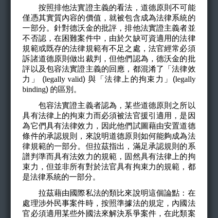
按照排他法實證主義的看法，道德原則不可能
僅憑其實質內容的價值，就被包含成為法律系統的
一部分。針對德沃金的批評，排他法實證主義者並
不否認，在困難案件中，由於欠缺可資適用的法律
規範或既存的法律規範有不足之處，法官經常必須
訴諸道德原則做出裁判，但他們認為，德沃金的批
評以及包容法實證主義的回應，都混淆了「法律效
力」 (
legally valid
)
與「法律上的拘束力」(
legally
binding
)
的區別。
包容法實證主義者認為，某些道德原則之所以
具有法律上的拘束力而必須被法官援引適用，是因
為它們具有法律效力，因此他們試圖藉由安置道德
條件的承認規則，來說明道德原則如何能夠成為法
律規範的一部分。但拉茲指出，滿足承認規則的系
譜判準而具有法效力的規範，固然具有法律上的拘
束力，但並非所有對於法官具有拘束力的規範，都
是法律系統的一部分。
拉茲藉由國際私法的類比來說明這個論點：在
處理涉外民事案件時，按照準據法的規定，內國法
官必須適用某些外國法來解決系爭案件，在此類案