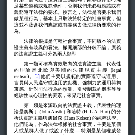
足某些道德或規範條件，否則我們未必就應該或有
義務遵守法律的要求。換言之，法律是否要求我們
做某種行為，基本上只取決於特定的社會事實，但
這並不蘊含我們應該或有義務去做法律所要求的行
為。
法律的根據是何種社會事實，不同版本的法實
證主義有歧異的看法。撇開細部的分歧不論，廣義
的法實證主義可分為兩大類型：
第一類可稱為實效取向的法實證主義，代表性
的理論是北歐與美國的法律現實主義 (
legal
realism
)
。
[1]
他們主要以規範的實際遵守或適用、
官員與人民遵守或適用的動機、強制力的運用與拘
束感、針對司法行為的預測、引發制裁的機率等等
經驗性或心理性的要素，來界定社會事實。
第二類是來源取向的法實證主義，代表性的理
論是奧斯丁
(John Austin)
和哈特
(H. L.A. Hart)
的分
析法實證主義與凱爾森
(Hans Kelsen)
的純粹法學。
他們認為，作為法律根據的社會事實，主要是某個
人或某群人做了或說了什麼──特別是某個權威發