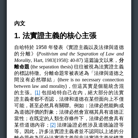
內文
1. 法實證主義的核心主張
自哈特於 1958 年發表《實證主義以及法律與道德
的分離》(
Positivism and the Separation of Law and
Morality
, Hart, 1983[1958]: 40-87
)
這篇論文以來，
分
離命題
(
the separation thesis
)
往往被視為法實證主義
的標誌特徵。分離命題常被表述為「法律與道德之
間沒有必然聯結」(
there is no necessary connection
between law and morality
)
，但這其實是個籠統含混
的主張。
[1]
包括哈特自己在內，絕大部分的法實
證主義者都不否認，法律和道德在某些面向上不僅
可能，甚至必然具有關聯。例如：法律必然能夠成
為道德評價的對象；法律必然會宣稱其具有道德正
當性；在既定的人類生存條件下，法律必然會具有
某些道德內容；
[2]
法律論證必然涉及道德論證等
等。因此，許多法實證主義者並不認同以上述的分
離命題作為區分法實證主義與非法實證主義的標準