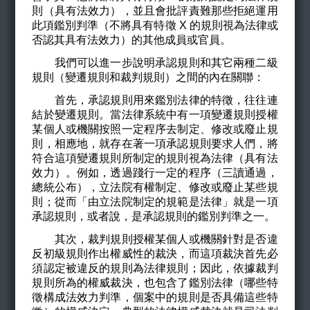
則（具有法效力），並且會批評責難那些拒絕運用
此項鑑別判準（不將具有特徵 X 的規則視為法律或
否認其具有法效力）的其他成員或官員。
我們可以進一步說明承認規則和其它兩種二級
規則（變遷規則和裁判規則）之間的內在關聯：
首先，承認規則用來鑑別法律的特徵，往往連
結於變遷規則。當法律系統中有一項變遷規則授權
某個人或機關按照一定程序去制定、修改或廢止規
則，相應地，就存在著一項承認規則要求人們，將
符合這項變遷規則所制定的規則視為法律（具有法
效力）。例如，透過踐行一定的程序（三讀通過，
總統公布），立法院有權制定、修改或廢止某些規
則；從而「由立法院制定的規範是法律」就是一項
承認規則，或者說，是承認規則的鑑別判準之一。
其次，裁判規則授權某個人或機關針對是否違
反初級規則作出權威性的裁決，而這項裁決首先必
須認定被違反的規則為法律規則；因此，依據裁判
規則所為的權威裁決，也包含了鑑別法律（哪些特
徵構成法效力判準，個案中的規則是否具備這些特