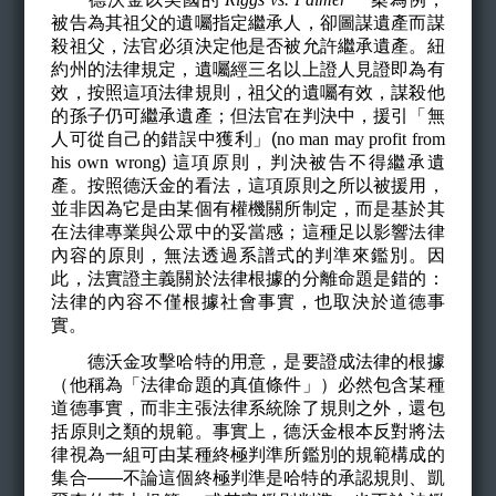
被告為其祖父的遺囑指定繼承人，卻圖謀遺產而謀
殺祖父，法官必須決定他是否被允許繼承遺產。紐
約州的法律規定，遺囑經三名以上證人見證即為有
效，按照這項法律規則，祖父的遺囑有效，謀殺他
的孫子仍可繼承遺產；但法官在判決中，援引「無
人可從自己的錯誤中獲利」(
no man may profit from
his own wrong
)
這項原則，判決被告不得繼承遺
產。按照德沃金的看法，這項原則之所以被援用，
並非因為它是由某個有權機關所制定，而是基於其
在法律專業與公眾中的妥當感；這種足以影響法律
內容的原則，無法透過系譜式的判準來鑑別。因
此，法實證主義關於法律根據的分離命題是錯的：
法律的內容不僅根據社會事實，也取決於道德事
實。
德沃金攻擊哈特的用意，是要證成法律的根據
（他稱為「法律命題的真值條件」）必然包含某種
道德事實，而非主張法律系統除了規則之外，還包
括原則之類的規範。事實上，德沃金根本反對將法
律視為一組可由某種終極判準所鑑別的規範構成的
集合——不論這個終極判準是哈特的承認規則、凱