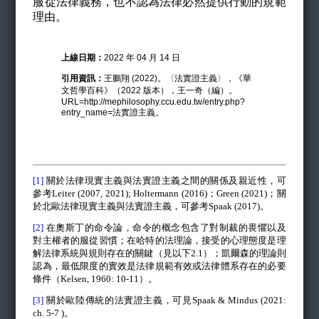
服從法律義務，也不認為法律必然提供行動的規範
理由。
上線日期：
2022 年 04 月 14 日
引用資訊：
王鵬翔 (2022)。〈法實證主義〉，《華
文哲學百科》（2022 版本），王一奇（編）。
URL=http://mephilosophy.ccu.edu.tw/entry.php?
entry_name=法實證主義。
[1]
關於法律現實主義與法實證主義之間的關係及親近性，可
參考
Leiter (2007, 2021); Holtermann (2016)
；
Green (2021)
；關
於北歐法律現實主義與法實證主義，可參考
Spaak (2017)
。
[2]
在奧斯丁的命令論，命令的概念包含了對制裁的畏懼以及
對主權者的服從習慣；在哈特的法理論，接受的心理態度是理
解法律系統與規則存在的關鍵（見以下
2.1
）；凱爾森的理論則
認為，最低限度的實效是法律規範有效或法律體系存在的必要
條件（
Kelsen, 1960: 10-11
）。
[3]
關於歐陸傳統的法實證主義，可見
Spaak & Mindus (2021:
ch. 5-7 )
。