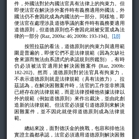
件，外國法對於內國法官具有法律上的拘束力。但
即便法官在解決涉外案件時有義務適用外國法，外
國法仍不會因此成為內國法的一部分。同樣地，即
便法官在處理涉及道德爭議的案件時有義務要適用
道德原則，但道德原則也不會因此就被安置成為法
律的一部分 (
Raz, 2009a: 46; 2009b: 193-194
)
。
[18]
按照拉茲的看法，道德原則的拘束力與適用範
圍是普遍的，即便它們不是法律規範（因為欠缺社
會來源而無法由系譜式的承認規則所鑑別），有時
仍必須被法官適用於解決困難案件 (
Raz, 2009b:
182-202
)
。然而，道德原則對於法官具有拘束力，
不表示道德原則就是法律規範（具有法效力）。拉
茲認為，在解決困難案件時，法官的工作並非辨識
已經存在的法律規範，而是法律授權他依據法律以
外的規範（例如道德原則）來作出裁決，並由此創
造新的法律規範。但法官必須援引道德原則來解決
困難案件，並不因此就使得道德原則成為法律規
範。
總結來說，面對德沃金的挑戰，包容和排他法
實證主義都承認，法官必須適用道德原則解決困難