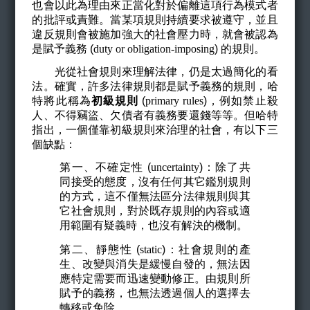
也會以此為理由來正當化對於偏離這項行為模式者
的批評或責難。當某項規則持續要求被遵守，並且
違反規則會被施加強大的社會壓力時，就會被認為
是賦予義務 (
duty or obligation-imposing
)
的規則。
光從社會規則來理解法律，仍是太過簡化的看
法。確實，許多法律規則都是賦予義務的規則，哈
特將此稱為
初級規則
(
primary rules
)
，例如禁止殺
人、不得竊盜、欠債者有義務要還錢等等。但哈特
指出，一個僅靠初級規則來治理的社會，有以下三
個缺點：
第一、不確定性 (
uncertainty
)
：除了共
同接受的態度，沒有任何其它鑑別規則
的方式，這不僅無法區分法律規則與其
它社會規則，對於既存規則的內容或適
用範圍有疑義時，也沒有解決的機制。
第二、靜態性 (
static
)
：社會規則的產
生、改變與消失是緩慢自發的，無法因
應特定需要而迅速變動修正。由規則所
賦予的義務，也無法透過個人的選擇去
轉移或免除。