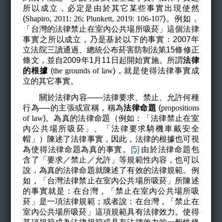
所以成立，必定是由於其它某些事實出現使然
(
Shapiro, 2011: 26; Plunkett, 2019: 106-107
)
。例如，
「台灣的法律禁止在室內公共場所吸菸」這個法律
事實之所以成立，乃是基於以下的事實：2007年
立法院三讀通過、總統公布菸害防制法第15條修正
條文，並自2009年1月11日起開始實施。所謂
法律
的根據
(
the grounds of law
)
，就是使得法律事實成
立的其它事實。
關於法律內容——法律要求、禁止、允許何種
行為──的主張或宣稱，稱為
法律命題
(
propositions
of law
)
。為真的法律命題（例如：「法律禁止在室
內公共場所吸菸」、「法律要求騎機車戴安全
帽」）陳述了法律事實，因此，法律的根據也可視
為使得法律命題為真的事實。
[5]
由於法律命題包
含了「要求／禁止／允許」等規範性內容，也可以
說，為真的法律命題就陳述了有效的法律規範。例
如，「台灣法律禁止在室內公共場所吸菸」所陳述
的事實就是：在台灣，「禁止在室內公共場所吸
菸」是一項法律規範；或者說：在台灣，「禁止在
室內公共場所吸菸」這項規範具有法律效力。使得