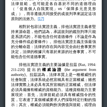
法律規範，也可能是各自基於不同的道德理由
（「促進個人自我實現」vs「保障多元意見形
成」），而非遵循共同接受的成規判準來認定這項
原則的法效力。
[17]
相對於包容法實證主義，排他法實證主義者堅
持來源命題，他們認為，承認規則的鑑別判準只能
是系譜式的，不能包含任何道德條件（不論是作為
充分條件或必要條件）。排他法實證主義主張最強
的分離命題：法律的存在與內容完全由社會事實所
決定，法律的根據只有基於來源的社會事實，不可
能包含任何道德事實。
排他法實證主義的主要論據是拉茲 (
Raz, 1994:
211-220
)
提出的
權威論證
(
the argument from
authority
)
。拉茲認為，法律本質上是一種權威性的
社會制度，法律系統必然宣稱具有正當權威；雖然
法律實際上未必具有其所宣稱的正當權威，但法律
必須具備擁有權威的資格能力。這種資格能力主要
展現於：首先，法律規範必須具有權威指令的性
質，它表達了某個權威要求人們採取特定行動的指
示；其次，權威必須能夠扮演價值與規範，或理由