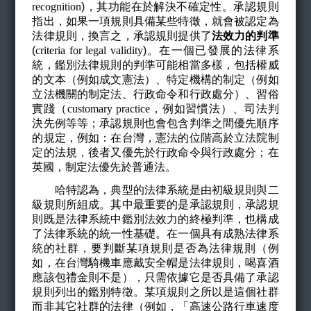
recognition
)
，其功能在於解決不確定性。承認規則
指出，如果一項規則具備某些特徵，就會被認定為
法律規則，換言之，承認規則提供了
法效力的判準
(
criteria for legal validity
)
。在一個已發展的法律系
統，鑑別法律規則的判準可能相當多樣，包括權威
的文本（例如成文憲法）、特定機構的制定（例如
立法機關的制定法、行政命令和行政處分）、習俗
實踐（
customary practice
，例如習慣法）、司法判
決先例等等；承認規則也會包含判準之間優先順序
的規定，例如：在台灣，憲法的位階高於立法院制
定的法規，後者又優先於行政命令與行政處分；在
英國，制定法優先於普通法。
哈特認為，典型的法律系統是由初級規則與二
級規則所組成。其中最重要的是承認規則，承認規
則既是法律系統中鑑別法效力的終極判準，也構成
了法律系統的統一性基礎。在一個具有成熟法律系
統的社群，要判斷某項規則是否為法律規則（例
如，在台灣騎機車應戴安全帽是法律規則，喝喜酒
應該包禮金則不是），只需依據它是否具備了承認
規則列出的鑑別特徵。某項規則之所以是這個社群
而非其它社群的法律（例如，「高速公路行車速度