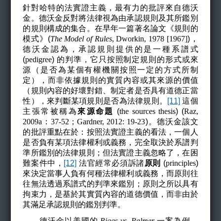
針對哈特的法實證主義，最有力的批評來自德沃
金。德沃金反對將法律視為由承認規則及其所鑑別
的規則構成的集合。在早年一篇著名論文《規則的
模式》(
The Model of Rules
, Dworkin, 1978 [1967]
)
，
德沃金認為，承認規則提供的是一種系譜式
(
pedigree
)
的判準，它只按照制定規則的形式或來
源（是否為某個有權機關按照一定的方式所制
定），而非依據規則的實質內容或其來源的價值
（規則內容的好壞對錯、制定者是否具有道德正當
性），來判斷某項規則是否為法律規則。
[11]
這個
主張常被稱為
來源命題
(
the sources thesis
) (
Raz,
2009a
：
37-52
；
Gardner, 2012: 19-23
)
。德沃金該文
的批評重點在於：按照法實證主義的看法，一個人
是否負有某項法律權利或義務，完全取決於系譜判
準所鑑別的法律規則；但法實證主義忽略了，在困
難案件中，
[12]
法官經常必須訴諸
原則
(
principles
)
來決定當事人負有何種法律權利或義務，而原則往
往無法透過系譜式的判準來鑑別；原則之所以具有
拘束力，是基於其實質內容的道德價值，而非由於
其滿足承認規則的鑑別判準。
德沃金以美國的
Riggs vs. Palmer
一案為例，