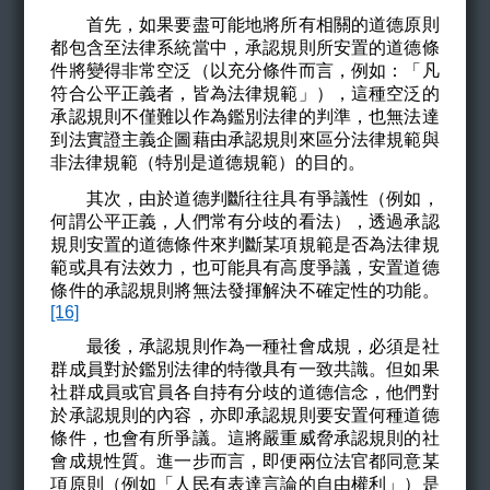
首先，如果要盡可能地將所有相關的道德原則
都包含至法律系統當中，承認規則所安置的道德條
件將變得非常空泛（以充分條件而言，例如：「凡
符合公平正義者，皆為法律規範」），這種空泛的
承認規則不僅難以作為鑑別法律的判準，也無法達
到法實證主義企圖藉由承認規則來區分法律規範與
非法律規範（特別是道德規範）的目的。
其次，由於道德判斷往往具有爭議性（例如，
何謂公平正義，人們常有分歧的看法），透過承認
規則安置的道德條件來判斷某項規範是否為法律規
範或具有法效力，也可能具有高度爭議，安置道德
條件的承認規則將無法發揮解決不確定性的功能。
[16]
最後，承認規則作為一種社會成規，必須是社
群成員對於鑑別法律的特徵具有一致共識。但如果
社群成員或官員各自持有分歧的道德信念，他們對
於承認規則的內容，亦即承認規則要安置何種道德
條件，也會有所爭議。這將嚴重威脅承認規則的社
會成規性質。進一步而言，即便兩位法官都同意某
項原則（例如「人民有表達言論的自由權利」）是