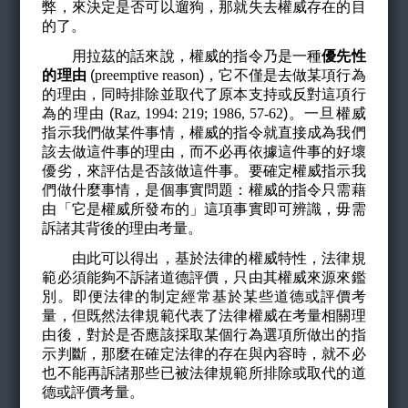
弊，來決定是否可以遛狗，那就失去權威存在的目
的了。
用拉茲的話來說，權威的指令乃是一種
優先性
的理由
(
preemptive reason
)
，它不僅是去做某項行為
的理由，同時排除並取代了原本支持或反對這項行
為的理由 (
Raz, 1994: 219; 1986, 57-62
)
。一旦權威
指示我們做某件事情，權威的指令就直接成為我們
該去做這件事的理由，而不必再依據這件事的好壞
優劣，來評估是否該做這件事。要確定權威指示我
們做什麼事情，是個事實問題：權威的指令只需藉
由「它是權威所發布的」這項事實即可辨識，毋需
訴諸其背後的理由考量。
由此可以得出，基於法律的權威特性，法律規
範必須能夠不訴諸道德評價，只由其權威來源來鑑
別。即便法律的制定經常基於某些道德或評價考
量，但既然法律規範代表了法律權威在考量相關理
由後，對於是否應該採取某個行為選項所做出的指
示判斷，那麼在確定法律的存在與內容時，就不必
也不能再訴諸那些已被法律規範所排除或取代的道
德或評價考量。