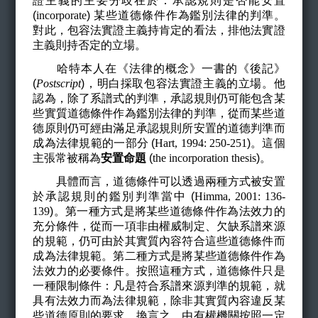
證主義的主要分歧在於：承認規則是否能安置
(
incorporate
)
某些道德條件作為鑑別法律的判準。
對此，包容法實證主義持肯定的看法，排他法實證
主義則持否定的立場。
哈特本人在《法律的概念》一書的《後記》
(
Postscript
)
，明白採取包容法實證主義的立場。他
認為，除了系譜式的判準，承認規則仍可能包含某
些實質道德條件作為鑑別法律的判準，從而某些道
德原則仍可經由滿足承認規則所安置的道德判準而
成為法律規範的一部分 (
Hart, 1994: 250-251
)
。這個
主張常被稱為
安置命題
(
the incorporation thesis
)
。
具體而言，道德條件可以透過兩種方式被安置
於承認規則的鑑別判準當中 (
Himma, 2001: 136-
139
)
。第一種方式是將某些道德條件作為法效力的
充分條件，從而一項非由權威制定、欠缺系譜來源
的規範，仍可由於其實質內容符合這些道德條件而
成為法律規範。第二種方式是將某些道德條件作為
法效力的必要條件。按照這種方式，道德條件只是
一種限制條件：凡是符合系譜來源判準的規範，就
具有法效力而為法律規範，除非其實質內容違反某
些道德原則的要求。換言之，由有權機關按照一定