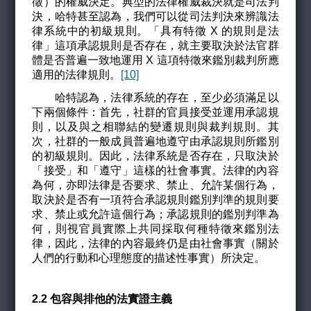
徵）的權威決定。典型的法律權威裁決就是司法判
決，哈特甚至認為，我們可以從司法判決來辨識法
律系統中的初級規則。「具有特徵 X 的規則是法
律」這項承認規則是否存在，就主要取決於法官群
體是否普遍一致地運用 X 這項特徵來鑑別裁判所應
適用的法律規則。
[10]
哈特認為，法律系統的存在，至少必須滿足以
下兩個條件：首先，社群的官員接受並運用承認規
則，以及與之相聯結的變遷規則與裁判規則。其
次，社群的一般成員普遍地遵守由承認規則所鑑別
的初級規則。因此，法律系統是否存在，只取決於
「接受」和「遵守」這樣的社會事實。法律的內容
為何，亦即法律是否要求、禁止、允許某個行為，
取決於是否有一項符合承認規則鑑別判準的規則要
求、禁止或允許這個行為；承認規則的鑑別判準為
何，則視官員實際上共同採取何種特徵來鑑別法
律，因此，法律的內容最終仍是由社會事實（關於
人們的行動和心理態度的描述性事實）所決定。
2.2
包容與排他的法實證主義