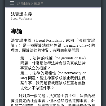
詞條目錄與總選單
法實證主義
Legal Positivism
導論
法實證主義（
Legal Positivism
，或稱「法律實證
論」）是一種關於法律的性質 (
the nature of law
) 的
理論。關於法律的性質，有兩個主要問題：
第一﹑法律的根據 (
the grounds of law
)
問題：什麼是使得法律命題為真或法律
事實成立的根據？
第二﹑法律的規範性 (
the normativity of
law
)
問題：當法律要求或禁止我們去做
某件事，我們是否就應該或甚至有義務
去做／不做這件事？
針對第一個問題，法實證主義主張，法律的根
據是特定的社會事實，但不必然包含道德事實。針
對第二個問題，法實證主義認為，除非法律恰巧滿