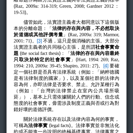
(
Raz, 2009a: 314-319; Green, 2008; Gardner 2012
：
19-53
)
。
儘管如此，法實證主義者大都同意以下這個版
本的分離命題：「
法律的存在與內容，不必然取決
於道德或其他評價考量
」(
Raz, 2009a: 319; Marmor,
2001: 71
)
。
[3]
不過，這只是個消極的主張。大部分
法實證主義者的共同核心主張，是所謂
社會事實命
題
(
the social fact thesis
)
：「
法律的存在與內容最終
只取決於特定的社會事實
」(
Hart, 1994: 269; Raz,
1994: 210, 2009a: 39-45; Shapiro, 2011: 27
)
。
[4]
要確
定一個社群是否具有法律系統（例如：「納粹德國
是有法律制度的國家」)，以及某個社群的法律內
容為何，亦即法律是否要求、禁止、允許某種行為
（例如：「台灣的法律禁止在室內公共場所吸
菸」），基本上只需依據關於人們的行動、信念或
態度的社會事實，毋需涉及制度正義與否或行為對
錯好壞的道德評價。
關於法律系統存在以及法律內容為何的事實，
可稱為
法律事實
(
legal facts
)
。法律事實並非無法化
約或不能進一步說明的終極基礎事實。法律事實之