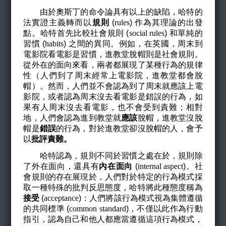
由於奧斯丁的命令論具有以上的缺陷，哈特的
法實證主義轉而以
規則
(
rules
)
作為其理論的出發
點。哈特首先比較社會規則 (
social rules
)
和單純的
習慣 (
habits
)
之間的異同。例如，在英國，周末到
電影院看電影是習慣，進教堂脫帽則是社會規則。
從外在的面向來看，兩者都展現了某種行為的規律
性（人們到了周末經常上電影院，進教堂都會脫
帽）。然而，人們並不會認為到了周末就應該上電
影院，或者認為周末沒去看電影是錯誤的行為，如
果有人周末沒去看電影，也不會受到責難；相對
地，人們會認為進到教堂就
應該
脫帽，進教堂沒脫
帽是
錯誤
的行為，對於進教堂卻沒脫帽的人，會予
以
批評責難。
哈特認為，規則不同於習慣之處在於，規則除
了外在面向，還具有
內在面向
(
internal aspect
)
。社
會規則的存在展現於，人們對於特定的行為模式採
取一種特殊的批判反思態度，哈特將此種態度稱為
接受
(
acceptance
)
：人們將該行為模式視為集體遵循
的共同標準 (
common standard
)
，不僅以此作為行動
指引，認為自己和他人都應當遵循這項行為模式，