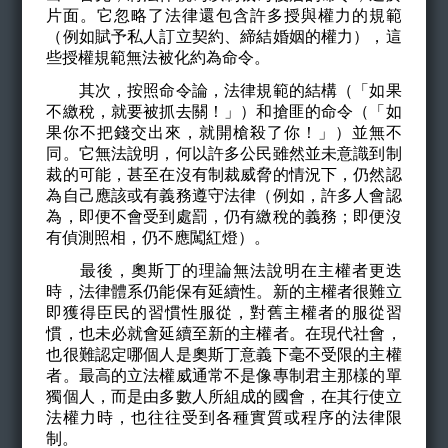
片面。它忽略了法律還包含許多授與權力的規範
（例如賦予私人訂立契約、締結婚姻的權力），這
些授權規範無法被化約為命令。
其次，按照命令論，法律規範的結構（「如果
不繳稅，就要被抓去關！」）和搶匪的命令（「如
果你不把錢交出來，就開槍殺了你！」）並無不
同。它無法說明，何以許多公民雖然並未意識到制
裁的可能，甚至在沒有制裁威脅的情況下，仍然認
為自己應該或有義務遵守法律（例如，許多人會認
為，即便不會受到處罰，仍有繳稅的義務；即便沒
有偵測照相，仍不應闖紅燈）。
最後，奧斯丁的理論無法說明在主權者更迭
時，法律體系仍能保有延續性。新的主權者很難立
即獲得臣民的習慣性服從，對舊主權者的服從習
慣，也未必就會延續至新的主權者。在現代社會，
也很難認定哪個人是奧斯丁意義下毫不受限的主權
者。最高的立法權威通常不是像專制君主那樣的單
獨個人，而是由多數人所組成的國會，在其行使立
法權力時，也往往受到各種實質或程序的法律限
制。