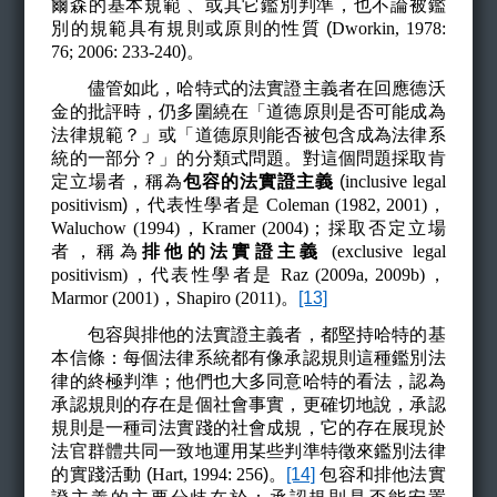
爾森的基本規範 、或其它鑑別判準，也不論被鑑
別的規範具有規則或原則的性質 (
Dworkin, 1978:
76; 2006: 233-240
)
。
儘管如此，哈特式的法實證主義者在回應德沃
金的批評時，仍多圍繞在「道德原則是否可能成為
法律規範？」或「道德原則能否被包含成為法律系
統的一部分？」的分類式問題。對這個問題採取肯
定立場者，稱為
包容的法實證主義
(
inclusive legal
positivism
)
，代表性學者是
Coleman (1982, 2001)
，
Waluchow (1994)
，
Kramer (2004)
；採取否定立場
者，稱為
排他的法實證主義
(exclusive legal
positivism)
，代表性學者是
Raz (2009a, 2009b)
，
Marmor (2001)
，
Shapiro (2011)
。
[13]
包容與排他的法實證主義者，都堅持哈特的基
本信條：每個法律系統都有像承認規則這種鑑別法
律的終極判準；他們也大多同意哈特的看法，認為
承認規則的存在是個社會事實，更確切地說，承認
規則是一種司法實踐的社會成規，它的存在展現於
法官群體共同一致地運用某些判準特徵來鑑別法律
的實踐活動 (
Hart, 1994: 256
)
。
[14]
包容和排他法實