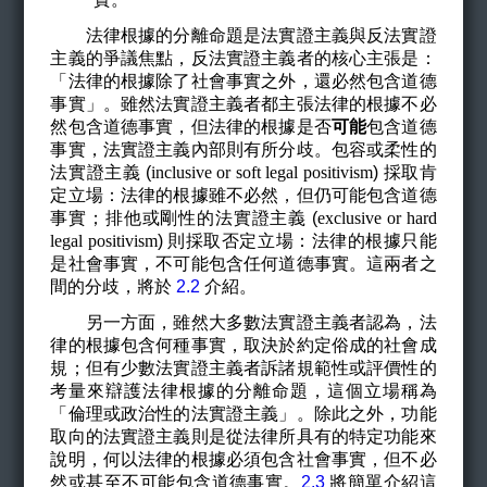
法律根據的分離命題是法實證主義與反法實證
主義的爭議焦點，反法實證主義者的核心主張是：
「法律的根據除了社會事實之外，還必然包含道德
事實」。雖然法實證主義者都主張法律的根據不必
然包含道德事實，但法律的根據是否
可能
包含道德
事實，法實證主義內部則有所分歧。包容或柔性的
法實證主義 (
inclusive or soft legal positivism
)
採取肯
定立場：法律的根據雖不必然，但仍可能包含道德
事實；排他或剛性的法實證主義 (
exclusive or hard
legal positivism
)
則採取否定立場：法律的根據只能
是社會事實，不可能包含任何道德事實。這兩者之
間的分歧，將於
2.2
介紹。
另一方面，雖然大多數法實證主義者認為，法
律的根據包含何種事實，取決於約定俗成的社會成
規；但有少數法實證主義者訴諸規範性或評價性的
考量來辯護法律根據的分離命題，這個立場稱為
「倫理或政治性的法實證主義」。除此之外，功能
取向的法實證主義則是從法律所具有的特定功能來
說明，何以法律的根據必須包含社會事實，但不必
然或甚至不可能包含道德事實。
2.3
將簡單介紹這