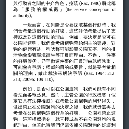
與行動者之間的中介角色，拉茲 (
Raz, 1986
)
將此稱
為「服務的權威觀」(
the service conception of
authority
)
。
一般而言，在判斷是否要採取某個行動時，我
們會考量這個行動的好壞，這些評價考量提供了支
持或反對這個行動的理由。例如，要決定是否可在
公園裡遛狗，我們會考慮遛狗帶給飼主的樂趣、對
狗的健康有益、狗吠聲可能影響公園安寧、狗的排
泄物會影響環境衛生等正反面理由。不過，一件事
的好壞優劣，乃至做這件事的正反理由孰輕孰重，
可能會有爭議；權威的目的或要旨，就是要考量相
關的理由，做出裁決來解決爭議 (
Raz, 1994: 212-
213; 2009b: 109-110
)
。
例如，是否可以在公園遛狗，我們可能有不同
看法而各執己見。然而，主管公園的行政機關（假
定它具有法律權威）在考量公園遛狗的利弊得失，
做出禁止在公園遛狗的決定之後，我們就毋需再去
考量在公園遛狗這個行為的好壞。「公園裡禁止遛
狗」這項權威指令，就直接成為不在公園遛狗的規
範理由。倘若此時我們仍需依據公園遛狗的好壞利