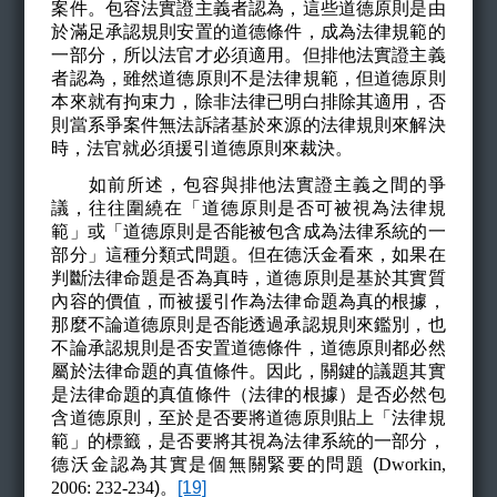
案件。包容法實證主義者認為，這些道德原則是由
於滿足承認規則安置的道德條件，成為法律規範的
一部分，所以法官才必須適用。但排他法實證主義
者認為，雖然道德原則不是法律規範，但道德原則
本來就有拘束力，除非法律已明白排除其適用，否
則當系爭案件無法訴諸基於來源的法律規則來解決
時，法官就必須援引道德原則來裁決。
如前所述，包容與排他法實證主義之間的爭
議，往往圍繞在「道德原則是否可被視為法律規
範」或「道德原則是否能被包含成為法律系統的一
部分」這種分類式問題。但在德沃金看來，如果在
判斷法律命題是否為真時，道德原則是基於其實質
內容的價值，而被援引作為法律命題為真的根據，
那麼不論道德原則是否能透過承認規則來鑑別，也
不論承認規則是否安置道德條件，道德原則都必然
屬於法律命題的真值條件。因此，關鍵的議題其實
是法律命題的真值條件（法律的根據）是否必然包
含道德原則，至於是否要將道德原則貼上「法律規
範」的標籤，是否要將其視為法律系統的一部分，
德沃金認為其實是個無關緊要的問題 (
Dworkin,
2006: 232-234
)
。
[19]