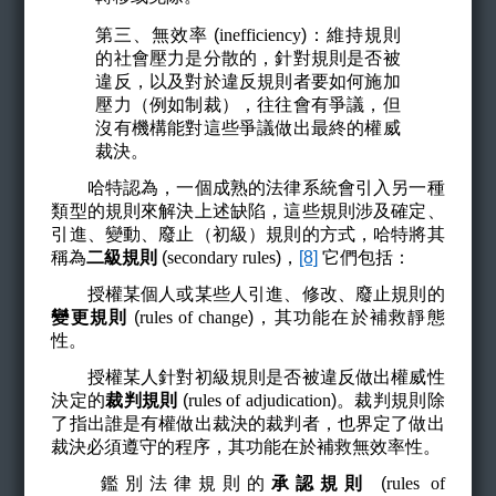
第三、無效率 (
inefficiency
)
：維持規則
的社會壓力是分散的，針對規則是否被
違反，以及對於違反規則者要如何施加
壓力（例如制裁），往往會有爭議，但
沒有機構能對這些爭議做出最終的權威
裁決。
哈特認為，一個成熟的法律系統會引入另一種
類型的規則來解決上述缺陷，這些規則涉及確定、
引進、變動、廢止（初級）規則的方式，哈特將其
稱為
二級規則
(
secondary rules
)
，
[8]
它們包括：
授權某個人或某些人引進、修改、廢止規則的
變更規則
(
rules of change
)
，其功能在於補救靜態
性。
授權某人針對初級規則是否被違反做出權威性
決定的
裁判規則
(
rules of adjudication
)
。裁判規則除
了指出誰是有權做出裁決的裁判者，也界定了做出
裁決必須遵守的程序，其功能在於補救無效率性。
鑑別法律規則的
承認規則
(
rules of