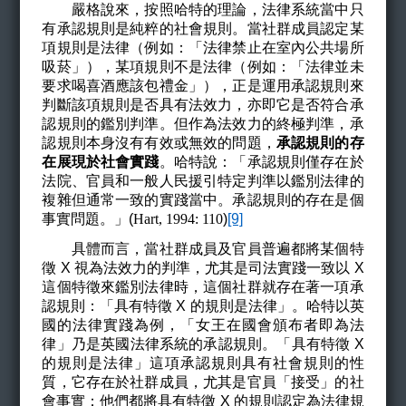
嚴格說來，按照哈特的理論，法律系統當中只
有承認規則是純粹的社會規則。當社群成員認定某
項規則是法律（例如：「法律禁止在室內公共場所
吸菸」），某項規則不是法律（例如：「法律並未
要求喝喜酒應該包禮金」），正是運用承認規則來
判斷該項規則是否具有法效力，亦即它是否符合承
認規則的鑑別判準。但作為法效力的終極判準，承
認規則本身沒有有效或無效的問題，
承認規則的存
在展現於社會實踐
。哈特說：「承認規則僅存在於
法院、官員和一般人民援引特定判準以鑑別法律的
複雜但通常一致的實踐當中。承認規則的存在是個
事實問題。」(
Hart, 1994: 110
)
[9]
具體而言，當社群成員及官員普遍都將某個特
徵 X 視為法效力的判準，尤其是司法實踐一致以 X
這個特徵來鑑別法律時，這個社群就存在著一項承
認規則：「具有特徵 X 的規則是法律」。哈特以英
國的法律實踐為例，「女王在國會頒布者即為法
律」乃是英國法律系統的承認規則。「具有特徵 X
的規則是法律」這項承認規則具有社會規則的性
質，它存在於社群成員，尤其是官員「接受」的社
會事實：他們都將具有特徵 X 的規則認定為法律規