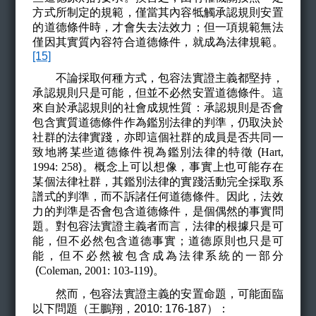
方式所制定的規範，僅當其內容牴觸承認規則安置
的道德條件時，才會失去法效力；但一項規範無法
僅因其實質內容符合道德條件，就成為法律規範。
[15]
不論採取何種方式，包容法實證主義都堅持，
承認規則只是可能，但並不必然安置道德條件。這
來自於承認規則的社會成規性質：承認規則是否會
包含實質道德條件作為鑑別法律的判準，仍取決於
社群的法律實踐，亦即這個社群的成員是否共同一
致地將某些道德條件視為鑑別法律的特徵 (
Hart,
1994: 258
)
。概念上可以想像，事實上也可能存在
某個法律社群，其鑑別法律的實踐活動完全採取系
譜式的判準，而不訴諸任何道德條件。因此，法效
力的判準是否會包含道德條件，是個偶然的事實問
題。對包容法實證主義者而言，法律的根據只是可
能，但不必然包含道德事實；道德原則也只是可
能，但不必然被包含成為法律系統的一部分
(
Coleman, 2001: 103-119
)
。
然而，包容法實證主義的安置命題，可能面臨
以下問題（王鵬翔，2010: 176-187）：