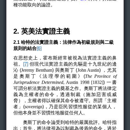
種功能取向的論證。
2. 英美法實證主義
2.1
哈特的法實證主義：法律作為初級規則與二級
規則的結合
[6]
在思想史上，霍布斯經常被視為法實證主義的鼻
祖。
[7]
但現代法實證主義的先驅是十九世紀的邊
沁 (
Jeremy Bentham
)
與奧斯丁 (
John Austin
)
，尤其
是奧斯丁《法理學的範圍》(
The Province of
Jurisprudence Determined
, Austin 1998 [1832]
)
一書
可謂分析法實證主義的奠基之作。奧斯丁將法律定
義為主權者的命令，透過制裁（施加惡害或威
脅），主權者得以確保其命令被遵守。所謂「主權
者」(
sovereign
)
，乃是臣民習慣性服從的某個人，
但他本身並不習慣性地服從任何人。
奧斯丁的命令論受到哈特的嚴厲批評。哈特指
出：首先，將法律視為以制裁為後盾的命令，過於