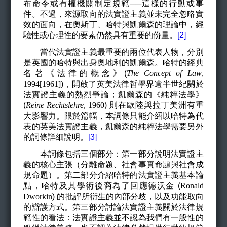
布命令或有權機關制定規範──這樣的行動或事
件。不過，來源取向的法實證主義並未完全忽略實
效的面向，在奧斯丁、哈特與凱爾森的理論中，經
驗性或心理性的要素仍然具有重要的份量。
[2]
當代法實證主義最重要的兩位代表人物，分別
是英國的哈特與出身奧地利的凱爾森。哈特的經典
名著《法律的概念》(
The Concept of Law
,
1994[1961]
)
，開啟了英美法律哲學界逾半世紀關於
法實證主義的熱烈爭論；凱爾森的《純粹法學》
(
Reine Rechtslehre
, 1960
)
則在歐陸與拉丁美洲有重
大影響力。限於篇幅，本詞條只能介紹以哈特為代
表的英美法實證主義，凱爾森的純粹法學需要另外
的詞條詳細說明。
[3]
本詞條包括三個部分：第一部分說明法實證主
義的核心主張（分離命題、社會事實命題與社會成
規命題）。第二部分介紹哈特的法實證主義基本論
點，哈特及其學術後裔為了回應德沃金 (
Ronald
Dworkin
)
的批評所衍生的內部分歧，以及功能取向
的辯護方式。第三部分討論法實證主義關於法律規
範性的看法：法實證主義並不認為我們有一般性的