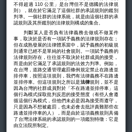
不得超過 110 公里」是台灣但不是德國的法律規
則），就在於它滿足了這個社群的承認規則的鑑別
判準。一個社群的法律系統，就是由這個社群的承
認規則及其所鑑別的法律規則構成的集合。
判斷某人是否負有法律義務去做或不做某件
事，取決於是否有一項賦予義務的法律規則存在；
但在成熟發展的法律體系當中，賦予義務的初級規
則通常已經不是單純的社會規則。一項賦予義務的
法律規則存在，往往並不取決於社群成員的接受，
而是由於它滿足了承認規則的法效力判準。例如，
在台灣，道路交通管理處罰條例規定禁止在路邊並
排停車，按照這項規則，我們有法律義務不在路邊
並排停車。但這項規則之所以是
法律
規則，並不是
因為台灣的社群成員對於「不在路邊並排停車」這
個行為模式採取批判反思的接受態度（有些人會遵
循這個行為模式，但他們未必是因為接受而遵守，
只是因為不想被處罰，也未必會去批評責難那些在
路邊並排停車的人），而是由於這項義務規則具備
了台灣法律系統的承認規則的一項鑑別特徵：它是
由立法院所制定。