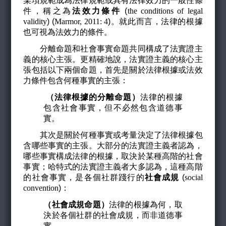
某項規範成為法律規範或具有法律效力的一般性條
件，稱之為
法效力條件
(
the conditions of legal
validity
) (
Marmor, 2011: 4
)
。就此而言，法律的根據
也可視為法效力的條件。
分離命題和社會事實命題共同構成了法實證主
義的核心主張。更精確地說，法實證主義的核心主
張包括以下兩個命題，首先是關於法律根據或法效
力條件包含何種事實的主張：
（法律根據的分離命題）
法律的根據
包含社會事實，但不必然包含道德事
實。
其次是關於何種事實或考量決定了法律根據包
含哪些事實的主張。大部分的法實證主義者認為，
哪些事實構成法律的根據，取決於某種高階的社會
事實；哈特式的法實證主義者大多認為，這種高階
的社會事實，是各個社群踐行的
社會成規
(
social
convention
)
：
（社會成規命題）
法律的根據為何，取
決於各個社群的社會成規，而非道德事
實。