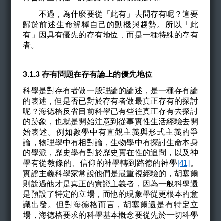
不過，為什麼要從
「此有」
去問存有呢？這要
歸於前述生命解釋自己的動機與趨勢
。
所以
「此
有」
因具有優先的存有地位，而是一種特殊的存有
者。
3.1.3 存有問題在存有論上的優先地位
科學是對存有者做一般理論的論述，是一種存有論
的表述，但是否已對於存有者做最真正存有的探討
呢？海德格反省目前科學已有些往真正存有去探討
的跡象，也就是開始注意到從事實性生活經驗去開
始表述。例如數學中有直觀主義與形式主義的爭
論，物理學中有相對論，生物學中有探討生命本身
的學派，歷史學有對於歷史實在性的追問，以及神
學有從教條的、信仰的神學轉到路德的神學
[41]
。
實證主義科學家常說他們是最重視經驗的，胡塞爾
則說過他才是真正的實證主義者，因為一般科學還
是預設了特定的立場，而他的現象學從更根本的意
識出發。但對海德格而言，胡塞爾還是有特定立
場，海德格要求的科學基本概念要從先於一切科學