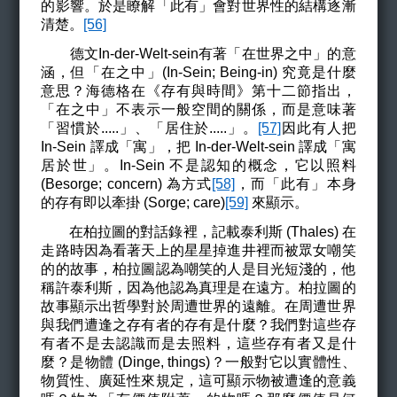
的影響。於是瞭解
「此有」
會對世界性的結構逐漸
清楚。
[56]
德文In-der-Welt-sein有著「在世界之中」的意
涵，但「在之中」(In-Sein; Being-in) 究竟是什麼
意思？海德格在《存有與時間》第十二節指出，
「在之中」不表示一般空間的關係，而是意味著
「習慣於.....」、「居住於.....」。
[57]
因此有人把
In-Sein 譯成「寓」，把 In-der-Welt-sein 譯成「寓
居於世」。In-Sein 不是認知的概念，它以照料
(Besorge
;
concern)
為方式
[58]
，而
「此有」
本身
的存有即以牽掛 (
Sorge
; care)
[59]
來顯示。
在柏拉圖的對話錄裡，記載泰利斯 (Thales)
在
走路時因為看著天上的星星掉進井裡而被眾女嘲笑
的的故事，柏拉圖認為嘲笑的人是目光短淺的，他
稱許泰利斯，因為他認為真理是在遠方。柏拉圖的
故事顯示出哲學對於周遭世界的遠離。在周遭世界
與我們遭逢之存有者的存有是什麼？我們對這些存
有者不是去認識而是去照料，這些存有者又是什
麼？是物體 (
Dinge
,
things
)
？一般對它以實體性、
物質性、廣延性來規定，這可顯示物被遭逢的意義