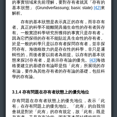
的事實領域來先前理解，要對存有者就其「存有的
基本狀態」 (Grundverfassung; basic state)
[42]
來
解析。
存有的基本狀態是表示真正的存有，而非存有
者。真正的科學不能離開具備生命性的存有者與存
有。一般實證科學研究所獲得的事實只是存有者，
因為它們探得的存有不能貼近具生命性的存有者。
於是一般的科學只是以存有者探問存有者，並非探
問存有。海德格致力的是存在性的科學，非只是邏
輯性的，而後者要以前者為前提。以存有的基本狀
態來探討存有者，是表示存有論的優先。
[43]
海德
格要建立的基礎存有論即是指
「此有」
所展現的存
有論，要作為其他存有者的存有論的基礎，包括科
學的存有論。
3.1.4
存有問題在存有者狀態上的優先地位
存有問題在存有者狀態上的優先地位，表示「此
有」在存有問題上的優先地位。「此有」的自我領
會就是對於「此有」的存有規定，故「此有」既是