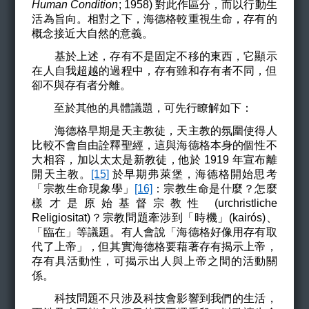
Human Condition
; 1958) 對此作區分，而以行動生
活為旨向。相對之下，海德格較重視生命，存有的
概念接近大自然的意義。
基於上述，存有不是固定不移的東西，它顯示
在人自我超越的過程中，存有雖和存有者不同，但
卻不與存有者分離。
至於其他的具體議題，可先行瞭解如下：
海德格早期是天主教徒，天主教的氛圍使得人
比較不會自由詮釋聖經，這與海德格本身的個性不
大相容，加以太太是新教徒，他於 1919 年宣布離
開天主教。
[15]
於早期弗萊堡，海德格開始思考
「宗教生命現象學」
[16]
：宗教生命是什麼？怎麼
樣才是原始基督宗教性 (urchristliche
Religiosita
t)
？宗教問題牽涉到「時機」(kairós)、
「臨在」等議題。有人會說「海德格好像用存有取
代了上帝」，但其實海德格要藉著存有揭示上帝，
存有具活動性，可揭示出人與上帝之間的活動關
係。
科技問題不只涉及科技會影響到我們的生活，