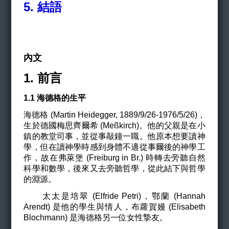
5.
結語
內文
1. 前言
1.1
海德格的生平
海德格 (Martin Heidegger, 1889/9/26-1976/5/26)，
生於德國梅思齊爾希 (Meßkirch)
。他的父親是在小
鎮的教堂司事
，
並從事
敲鐘一職。他原本想要讀神
學，但在讀神學時感到身體不適從事爾後
的
神學工
作，故在弗萊堡 (
Freiburg in Br.)
時轉去旁聽自然
科學和數學，後來又去旁聽哲學，從此結下與哲學
的淵源。
太太是培翠 (Elfride Petri)，鄂蘭 (Hannah
Arendt) 是他的學生與情人，布蘿賀嫚 (Elisabeth
Blochmann) 是海德格另一位女性摯友。