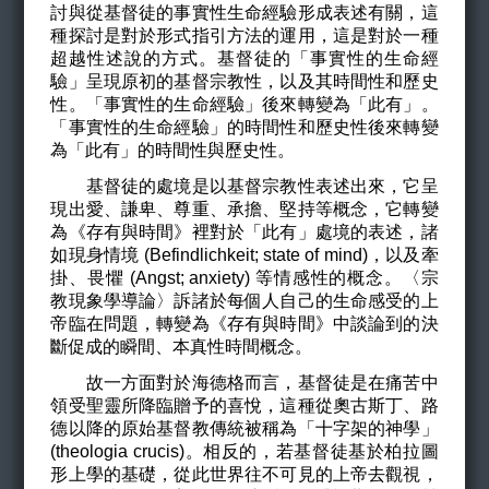
討與從基督徒的事實性生命經驗形成表述有關，這
種探討是對於形式指引方法的運用，這是對於一種
超越性述說的方式。基督徒的「事實性的生命經
驗」呈現原初的基督宗教性，以及其時間性和歷史
性。「事實性的生命經驗」後來轉變為「此有」。
「事實性的生命經驗」的時間性和歷史性後來轉變
為「此有」的時間性與歷史性。
基督徒的處境是以基督宗教性表述出來，它呈
現出
愛、謙卑、尊重、承擔、堅持等概念，它轉變
為《存有與時間》裡對於
「此有」
處境的表述，
諸
如
現身情境 (Befindlichkeit; state of mind)，以及牽
掛、畏懼 (Angs
t
; anxiety)
等情感性的概念。
〈宗
教現象學導論〉
訴諸於每個人自己的生命感受的上
帝臨在問題，轉變為《存有與時間》中談論到的決
斷促成的瞬間、本真性時間概念。
故一方面對於海德格而言，基督徒是在痛苦中
領受聖靈所降臨贈予的喜悅，這種從奧古斯丁、路
德以降的原始基督教傳統被稱為「十字架的神學」
(theologia crucis)
。相反的，若基督徒基於柏拉圖
形上學的基礎，從此世界往不可見的上帝去觀視，