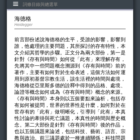
詞條目錄與總選單
海德格
Heidegger
前言部份述說海德格的生平，受誰的影響，影響到
誰，他處理的主要問題，其所探討的存有特性，本
文介紹其哲學的步驟。正文分為兩大部份，第一是
針對《存有與時間》如何從「此有」來理解存有，
先將其中一些問題概念溯源到《存有與時間》前的
著作，主要有如何對於生命表述，這個方法如何運
用到原初基督宗教生活，該生活裡的時間與處境，
海德格從亞里斯多德的詮釋中得到的品格、處境、
論證等概念如何成為《存有與時間》概念的來源。
《存有與時間》本身則以五個要點來論析，包括存
有如何被提問，世界的世界性是什麼，如何對於在
世存有的「此有」做明晰化，引導到「此有」本真
性討論的牽掛與死亡議題，本真性的時間與歷史概
念。第二大部份是針對《存有與時間》後的作品，
也以五個議題來論述，包括科技、藝術、語言、宗
教與政治。前三議題處於一種連續關係：科技問題