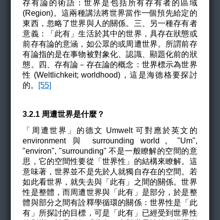
存有論的術語：世界是包括所有存有者的區域
(Region)。這兩種講法將世界當作一個預先給定的
東西，忽略了世界與人的關係。三、另一種存有者
意義：「此有」
生活於其中的世界，具存在狀態或
前存有論的意涵，如公眾的或周遭世界。所謂前存
有論指的是在事物被對象化、認識、顯題化前的狀
態。四、存有論－存在論的概念：世界標示為世界
性 (
Weltlichkeit
;
worldhood
)
，這是海德格要探討
的。
[55]
3.2.1 周遭世界是什麼？
「周遭世界」的德文 Umwelt 可對應於英文的
environment
與
surrounding world
。
"Um",
"environ", "surrounding"
不是一般瞭解的空間的意
思，它的空間性要從「世界性」的結構來瞭解。這
意味著，世界並不是先於人就獨自存在的空間。若
如此看世界，就失去與
「此有」
之間的關係。世界
性是整體，而周遭世界與
「此有」
是部分，於是整
體與部分之間有詮釋學循環的關係：世界性是
「此
有」
所探討的目標，可是
「此有」
已經受到世界性