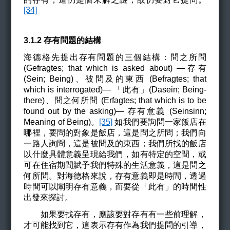
[34]
3.1.2
存有問題的結構
海德格先提出存有問題的三個結構：問之所問
(
Gefragtes
;
that which is asked about)
—存有
(Sein;
Being)
、被問及的東西 (
Befragtes
;
that
which is interrogated)
—
「此有」(
Dasein; Being-
there)
、問之何所問 (
Erfagtes
;
that which is to be
found out by the asking)
— 存有意義 (
Seinsinn;
Meaning of Being)
。
[35]
如我們要詢問一家飯店在
哪裡，要問的對象是飯店，這是問之所問；我們向
一路人詢問，這是被問及的東西；我們所找的飯店
以什麼具體意義呈現給我們，如有特定的空間，或
可在住宿期間賦予我們特殊的生活意義，這是問之
何所問。對海德格來說，存有意義即是時間，透過
時間可以闡明存有意義，而要從
「此有」
的時間性
出發來探討。
如果要找存有，應該要對存有有一些前理解，
才可能找到它，這表示
存有
作為我們提問的引導，