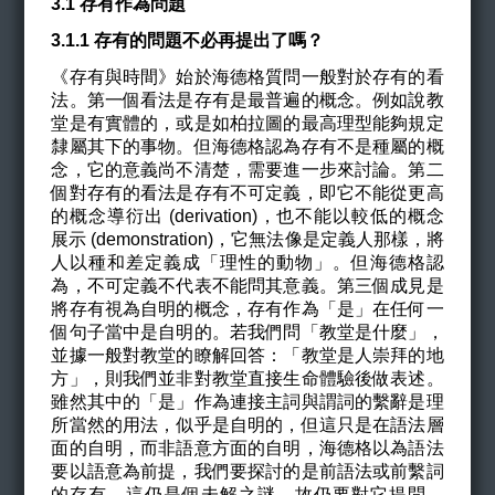
3.1
存有作為問題
3.1.1
存有的問題不必再提出了嗎？
《存有與時間》始於海德格質問一般對於存有的看
法。第一個看法是存有是最普遍的概念。例如說教
堂是
有實體
的，或是如柏拉圖的
最高理型
能夠規定
隸屬其下的事物。但海德格認為存有不是種屬的概
念，它的意義尚不清楚，需要進一步來討論。第二
個對存有的看法是存有不可定義，即它不能從更高
的概念導衍出 (derivation)，也不能以較低的概念
展示 (demonstration)，它無法像是定義人那樣，將
人以種和差定義成「理性的動物」。但海德格認
為，不可定義不代表不能問其意義。第三個成見是
將存有視為自明的概念，存有作為「是」在任何一
個句子當中是自明的。若我們問「教堂是什麼」，
並據一般對教堂的瞭解回答：「教堂是人崇拜的地
方」，則我們並非對教堂直接生命體驗後做表述。
雖然其中的「是」作為連接主詞與謂詞的繫辭是理
所當然的用法，似乎是自明的，但這只是在語法層
面的自明，而非語意方面的自明，海德格以為語法
要以語意為前提，我們要探討的是前語法或前繫詞
的存有，這仍是個未解之謎，故仍要對它提問。