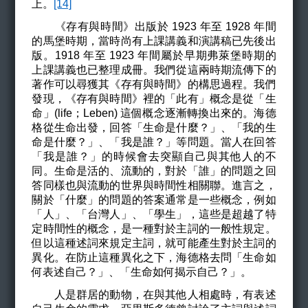
上。
[14]
《存有與時間》出版於 1923 年至 1928 年間
的馬堡時期，當時尚有上課講義和演講稿已先後出
版。1918 年至 1923 年間屬於早期弗萊堡時期的
上課講義也已整理成冊。我們從這兩時期流傳下的
著作可以尋獲其《存有與時間》的構思過程。我們
發現，《存有與時間》裡的「此有」概念是從「生
命」(life；Leben) 這個概念逐漸轉換出來的。海德
格從生命出發，回答「生命是什麼？」、「我的生
命是什麼？」、「我是誰？」等問題。當人在回答
「我是誰？」的時候會去突顯自己與其他人的不
同。生命是活的、流動的，對於「誰」的問題之回
答同樣也與流動的世界與時間性相關聯。進言之，
關於「什麼」的問題的答案通常是一些概念，例如
「人」、「台灣人」、「學生」，這些是超越了特
定時間性的概念，是一種對於主詞的一般性規定。
但以這種述詞來規定主詞，就可能產生對於主詞的
異化。在防止這種異化之下，海德格去問「生命如
何表述自己？」、「生命如何揭示自己？」。
人是群居的動物，在與其他人相處時，有表述