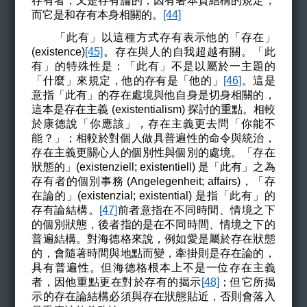
存有者，又是存有論的，因有著本質結構的規定，
而它是和存有本身相關的。
[44]
「此有」以這種方式存有表示他的「存在」
(existence)
[45]
。存在與人的自我超越有關。「此
有」的特殊性是：「此有」不是以屬於一主題的
「什麼」來規定，他的存有是「他的」
[46]
。這是
意指「此有」的存在處境與他自身是切身相關的，
這本是存在主義 (existentialism) 探討的重點。相較
於康德說「你應該」，存在主義更去問「你能不
能？」；相較於對個人做具普遍性的命令與統治，
存在主義更關心人的個別性與個別的處境。「存在
狀態的」(existenziell; existentiell) 是「此有」之為
存有者的個別事務 (Angelegenheit; affairs)，「存
在論的」(existenzial; existential) 是指「此有」的
存有論結構。
[47]
前者意指在不同時間、情境之下
的個別狀態，後者指的是在不同時間、情境之下的
普遍結構。對海德格來說，例如愛是屬於存在狀態
的，會隨著時間與地點而變，牽掛則是存在論的，
具有普遍性。但海德格根本上不是一位存在主義
者，因他重點更在對於存有的揭示
[48]
；但它所揭
示的存在論結構必須與存在狀態貼近，否則會落入