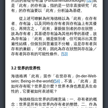
所謂的基礎存有論 (
Fundamentalontologie)
[52]
就
是
「此有」的存有論，指的是一切非直接研究「此
有」的存有論要以「此有」分析論為基礎。
從上述可瞭解為何海德格以為「此有」在存有
者、存有論，以及同時在存有者與存有論上有其優
位。再簡言之，「此有」著眼個別者的存在狀態，
故為存有者；其基礎存有論為其他科學的基礎，故
為存有論；「此有」雖是個別者，但可揭示出其普
遍性結構，但個別與普遍並不分離，這是存有者與
存有的兼顧，「此有」因此為存在狀態與存在論／
存有者與存有的可能性條件。
[53]
3.2 世界的世界性
海德格將「此有」
當作「在世存有」(
In-der-Welt-
sein
;
Being-in-the-world)
[54]
，不過，
「此有」
是
如何存有呢？世界是什麼？世界本身也應是具生命
性的，它要被如何表述呢？
海德格指出世界的四種意涵：一、存有者的概
念：世界是所有在世界內存有者的整體。二、作為