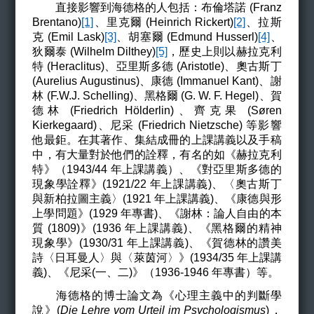
直接影響到海德格的人包括：布倫塔諾 (Franz
Brentano)
[1]
、里克爾 (Heinrich Rickert)
[2]
、拉斯
克 (Emil Lask)
[3]
、胡塞爾 (Edmund Husserl)
[4]
、
狄爾泰 (Wilhelm Dilthey)
[5]
，歷史上則以赫拉克利
特 (Heraclitus)、亞里斯多德 (Aristotle)、奧古斯丁
(Aurelius Augustinus)、康德 (Immanuel Kant)、謝
林 (F.W.J. Schelling)、黑格爾 (G. W. F. Hegel)、賀
德林 (Friedrich Hölderlin)、齊克果 (Søren
Kierkegaard)、尼采 (Friedrich Nietzsche) 等影響
他最鉅。在其著作、集結成冊的上課講義以及手稿
中，有大量對於他們的詮釋，有名的如《赫拉克利
特》（1943/44 年上課講義）、《對亞里斯多德的
現象學詮釋》(1921/22 年上課講義)、〈奧古斯丁
與新柏拉圖主義〉(1921 年上課講義)、《康德與形
上學問題》(1929 年專書)、《謝林：論人自由的本
質 (1809)》(1936 年上課講義)、《黑格爾的精神
現象學》(1930/31 年上課講義)、《賀德林的讚美
詩〈日耳曼人〉與〈萊茵河〉》(1934/35 年上課講
義)、《尼采(一、二)》（1936-1946 年專書）等。
海德格的博士論文為《心理主義中的判斷學
說》(
Die Lehre vom Urteil im Psychologismus
)，