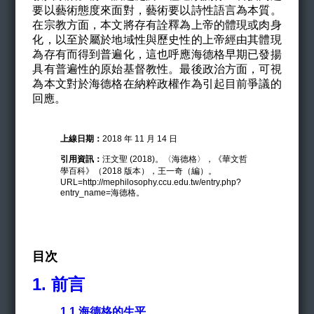
要以藝術態度來面對，藝術要以詩性語言為本質。
在宗教方面，本文將存有詮釋為上帝的體現或肉身
化，以至於屬於地域性與歷史性的上帝經由其體現
為存有而得到普遍化，這也呼應海德格早期已發揚
具有普遍性的原始基督教性。最後政治方面，可視
為本文對於海德格在納粹政權作為引起目前爭議的
回應。
上線日期：
2018 年 11 月 14 日
引用資訊：
汪文聖 (2018)。〈海德格〉，《華文哲
學百科》（2018 版本），王一奇（編）。
URL=http://mephilosophy.ccu.edu.tw/entry.php?
entry_name=海德格。
目次
1.
前言
1.1
海德格的生平