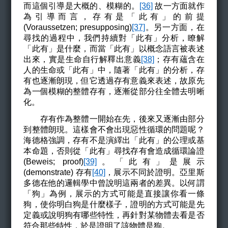
而這個引導是大概的、模糊的。
[36]
故一方面就作
為引導而言，存有是
「此有」
的前提
(
Voraussetzen; presupposing)
[37]
。另一方面，在
尋找的過程中，我們持續對
「此有」
分析，瞭解
「此有」是什麼，而當「此有」
以概念語言被表述
出來，實是生命自行解釋出意義
[38]
；存有蘊含在
人的生命或
「此有」
中，隨著
「此有」的分析，存
有也逐漸朗現，但它透過存有意義來表述，故
原先
為一個模糊的整體存有，逐漸從部分往全體去明晰
化。
存有作為整體一開始在先，後來又逐漸由部分
到整體朗現
。這樣會不會出現惡性循環的問題呢？
海德格強調，存有不是演繹出
「此有」
的公理或基
本命題，否則從
「此有」
尋找存有會造成循環論證
(Beweis; proof)
[39]
。
「此有」
是展示
(
demonstrate)
存有
[40]
，展示不同於證明。亞里斯
多德在他的邏輯學中曾說明這兩者的差異。以何謂
「狗」為例，展示的方式可能是直接讓你看一條
狗，使你明白狗是什麼樣子，證明的方式可能是先
定義或說明狗有哪些特性，再針對某物體去看是否
符合那些特性，於是證明了該物體是狗。