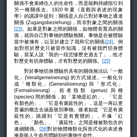
關係不會束縛住人的生命性，而是能夠持續指引到
另一種關係去。1920 年夏《直觀與表述的現象
學》的講課中提到：關係是人自己對於事物之通達
關係 (Zugangsbeziehung)，而非對象之間的關係
[23]
。如果是對象之間的關係，如物體長寬高的關
係，就與自己對事物的體驗無關。事物是在被體驗
當中被擁有，以至於建立了我和它的關係
[24]
。例
如對照於歷史只被當作知識，沒有被我們切身體
驗，當某人說「我的一段悲慘歷史過去了」，他才
對歷史有切身體驗，才有對歷史的關係。
[25]
對於事物切身體驗所具有的關係
無法以「一般
化」(
Verallgemeinerung)
的方式描述。一般化分
成「種類化」(
Generalisierung)
與「形式化」
(
Formalisierung)，
前者指類
(genus)
與種
(species)
間的關係
，
如「某物是紅的」、「它是
有顏色的」、「它是有廣延性的」
，
這是一再以更
普遍的概念去涵蓋個別事物。後者如從「它是有廣
延性的」跳躍到「它是有實體的」，不像「紅
色」、「顏色」、「廣延性」之間是種被類包含的
連續關係。
[26]
對於物體種類化與形式化的表述會
掩蓋個人生命所體驗到的事物生命性。