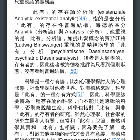
只重應該的義務論。
「此有」的存在論分析論 (existenziale
Analytik; existential analytic)
[49]
，指的是去分析
「此有」的存在性普遍結構。海德格區分
Analytik（
分析論）與 Analysis（分析），他重視
的是
「此有」分析論，如提出愛概念的賓斯旺格
(Ludwig Binswanger) 重視的是精神病學的「此
有」分析 (
psychiatrische Daseinsanalyse
;
psychiatric
Daseinsanalysis
)
，後者是人類學的、
存有者的，因此後者被海德格批評為只看到個別狀
態，沒有看到普遍結構。
[50]
科學是一種存有論，比如心理學探討人的心理
狀態，社會學探討他者世界。對海德格來說，科學
是「此有」的一種存有方式
[51]
，因此，科學應該
要轉為一種存在論的科學，而不能只是邏輯的科
學，否則會脫離生命。科學包括對「此有」與非
「此有」的存有者的研究。雖然心理學、社會學的
研究主題和人有關，但常和「此有」脫節，自然科
學其實和「此有」也相關，因為要先了解「此
有」，對於其他事物的研究才會具有意義。海德格