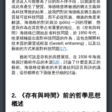
更涉及人可能會為了目的而不擇手段，以致讓生命
或此有產生了變質。海德格曾將敏感的猶太主義歸
為科技導致的結果，故我們對於海德格反猶主義的
質疑可從科技問題，而不必從民族、種族的角度來
解讀。海德格的對於政治 (
pólis
)
一詞的理解、態
度與作為在其哲學占有重要的地位。在《存有與時
間》海德格已開始反省科技問題，於 1950 年代，
他更積極提出面對科技問題的作為，這包含闡釋科
技本質的聚置或框架 (Gestell; enframing)，以及以
藝術的方式來面對科技問題
[17]
。
藝術可說是存有的具體展現。在 1936 年海德
格探討藝術作品的本源
[18]
，討論了什麼是真正的
藝術。海德格從藝術的本質連結到語言與詩的議
題，這些都將在下面做更仔細的討論。
2. 《存有與時間》前的哲學思想
概述