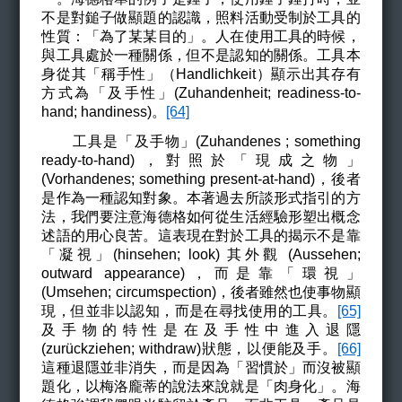
不是對鎚子做顯題的認識，照料活動受制於工具的
性質：「為了某某目的」。人在使用工具的時候，
與工具處於一種關係，但不是認知的關係。工具本
身從其「稱手性」（Handlichkeit）顯示出其存有
方式為「及手性」(Zuhandenheit;
readiness-to-
hand; handiness
)
。
[64]
工具是「及手物」(Zuhandenes ; something
ready-to-hand)，對照於「現成之物」
(Vorhandenes; something present-at-hand)，後者
是作為一種認知對象。本著過去所談形式指引的方
法，我們要注意海德格如何從生活經驗形塑出概念
述語的用心良苦。這表現在對於工具的揭示不是靠
「凝視」(hinsehen; look)
其外觀 (Aussehen;
outward appearance)
，而是靠「環視」
(Umsehen; circumspection)，後者雖然也使事物顯
現，但並非以認知，而是在尋找使用的工具。
[65]
及手物的特性是在及手性中進入退隱
(zurückziehen; withdraw)狀態，以便能及手。
[66]
這種退隱並非消失，而是因為「習慣於」而沒被顯
題化，以梅洛
龐蒂的說法來說就是「肉身化」。海