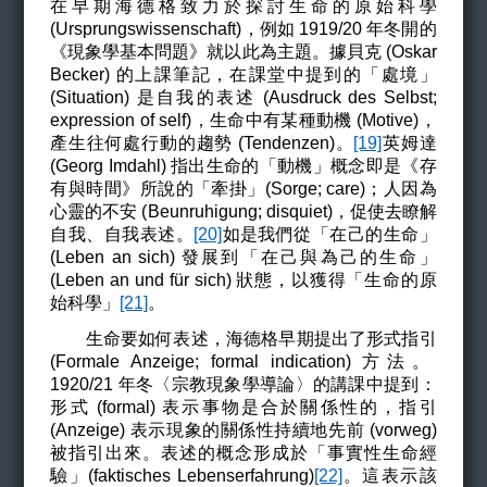
在早期海德格致力於探討生命的原始科學
(
Ursprungswissenschaft)，例如 1919/20 年冬開的
《現象學基本問題》就以此為主題。據貝克 (Oskar
Becker) 的上課筆記，在課堂中提到的「處境」
(Situation) 是自我的表述 (Ausdruck des Selbst;
expression of self)，
生命中有某種動機 (Motive)，
產生往何處行動的趨勢 (Tendenzen)。
[19]
英姆達
(
Georg Imdahl)
指出生命的「動機」概念即是《存
有與時間》所說的「牽掛」(
Sorge; care)；
人因為
心靈的不安 (
Beunruhigung; disquiet)，
促使去瞭解
自我
、
自我表述。
[20]
如是我們
從「在己的生命」
(
Leben an sich)
發展到「在己與為己的生命」
(
Leben an und für sich)
狀態
，以獲得
「生命的原
始科學」
[21]
。
生命要如何表述
，
海德格早期提出了形式指引
(Formale Anzeige; formal indication)
方法。
1920/21
年冬〈宗教現象學導論〉的講課中提到：
形式 (formal) 表示事物是合於關係性的，指引
(Anzeige) 表示現象的關係性持續地先前 (vorweg)
被指引出來。表述的概念形成於「事實性生命經
驗」(faktisches Lebenserfahrung)
[22]
。這表示該