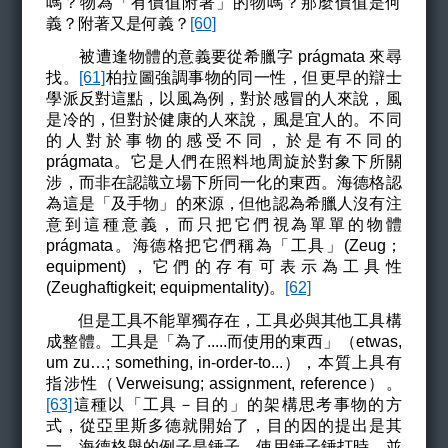
嗎？物為「有價值附著」的物嗎？那麼價值是何
義？附著又是何義？
[60]
被遭逢物體的意義要從希臘字 prágmata 來尋
找。
[61]
柏拉圖強調事物的同一性，但更早的辯士
學派反對這點，以風為例，對於感冒的人來說，風
是冷的，但對於健康的人來說，風是宜人的。不同
的人對於事物的感受不同，於是有不同的
prágmata。它是人們在照料地周旋於對象下所關
涉，而非在認識立場下所同一化的東西。海德格認
為這是「及手物」的來源，但他認為希臘人沒有注
意到這種意義，而只把它們視為單單的物體
prágmata。海德格把它們稱為「工具」(Zeug；
equipment)
，它們的存有可表示為工具性
(Zeughaftigkeit; equipmentality)。
[62]
但是工具不能單獨存在，工具必與其他工具構
成整體。工具是「為了.....而使用的東西」（etwas,
um zu…; something, in-order-to...
），本質上具有
指涉性（Verweisung;
assignment, reference
）。
[63]
這種以「工具－目的」的架構思考事物的方
式，從亞里斯多德就開始了，目的因的提出是其
一。海德格舉的例子是錘子，使用錘子錘打時，並