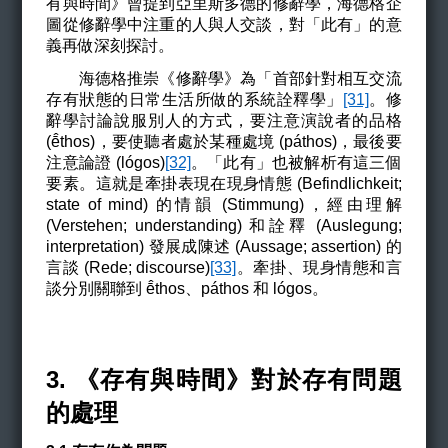
有與時間》曾提到亞里斯多德的修辭學，海德格企
圖從修辭學中注重的人與人交談，對「此有」的意
義再做深刻探討。
海德格推崇《修辭學》為「首部針對相互交流
存有狀態的日常生活所做的系統詮釋學」
[31]
。修
辭學討論說服別人的方式，要注意演說者的品格
(
thos)
，要使聽者處於某種處境 (páthos)，最後要
ē̂
注意論證 (lógos)
[32]
。「此有」也被解析有這三個
要素。這就是牽掛表現在現身情態 (Befindlichkeit;
state of mind) 的情韻 (Stimmung)，經由理解
(Verstehen; understanding) 和詮釋 (Auslegung;
interpretation) 發展成陳述 (Aussage; assertion) 的
言談 (Rede; discourse)
[33]
。牽掛、現身情態和言
談分別關聯到
thos
、páthos 和 lógos。
ē̂
3. 《存有與時間》對於存有問題
的處理