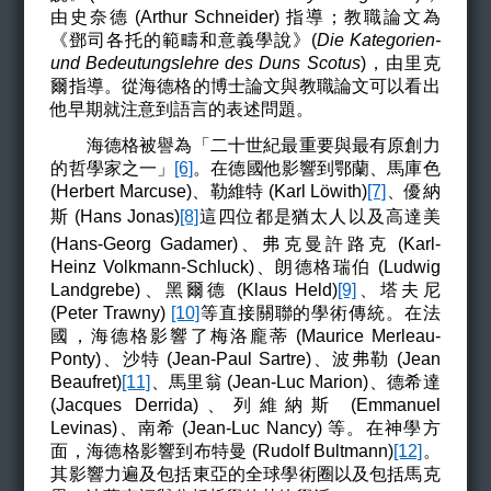
由史奈德 (Arthur Schneider) 指導；教職論文為
《鄧司各托的範疇和意義學說》(
Die Kategorien-
und Bedeutungslehre des Duns Scotus
)，由里克
爾指導。從海德格的博士論文與教職論文可以看出
他早期就注意到語言的表述問題。
海德格被譽為「二十世紀最重要與最有原創力
的哲學家之一」
[6]
。在德國他影響到
鄂蘭、馬庫色
(Herbert Marcuse)、勒維特 (Karl Löwith)
[7]
、優納
斯 (Hans Jonas)
[8]
這四位都是猶太人
以及高達美
(Hans-Georg Gadamer)、弗克曼許路克 (Karl-
Heinz Volkmann-Schluck)、朗德格瑞伯 (Ludwig
Landgrebe)、黑爾德 (Klaus Held)
[9]
、塔夫尼
(Peter Trawny)
[10]
等直接關聯的學術傳統。在法
國，海德格影響了梅洛龐蒂 (Maurice Merleau-
Ponty)、沙特 (Jean-Paul Sartre)、波弗勒 (Jean
Beaufret)
[11]
、馬里翁 (Jean-Luc Marion)、德希達
(Jacques Derrida)、列維納斯 (Emmanuel
Levinas)、南希 (Jean-Luc Nancy) 等。在神學方
面，海德格影響到布特曼 (Rudolf Bultmann)
[12]
。
其影響力遍及包括東亞的全球學術圈以及包括馬克