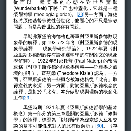
從而以一種美學的心態在對世界驚豔
(Wunderbarkeit)
下將自己也神靈化，它就是一種
榮耀神學
(theologia gloriae)
。
[28]
另一方面，海德
格
將原始基督宗教性普世化，他關心的不只是宗教
問題，而是具普世性的存有問題。
早期弗萊堡的海德格也著重對亞里斯多德做現
象學的解釋，如 1921/22 年冬《對亞里斯多德的現
象學詮釋——現象學研究導論》、1922 年夏《對
亞里斯多德關於存有論和邏輯學的有關論文的現象
學解釋》、1922 年對那托普 (Paul Natorp) 的報告
或稱《對亞里斯多德的現象學解釋——詮釋學之處
境的指引》。齊茲爾
(
Theodore Kisiel)
認為，一方
面，亞里斯多德的一些概念被海德格從「此有」取
得意義的來源，另一方面，對於亞里斯多德概念的
詮釋，是對於「此有」本身做顯現與理解的概念化
工作
[29]
。
馬堡時期 1924 年夏《亞里斯多德哲學的基本
概念》第一部分的第三章是關於亞里斯多德「修辭
學」的詮釋，標題為「以修辭學為線索從人互相交
談的基本可能性來對人的此有做解析」
[30]
。《存