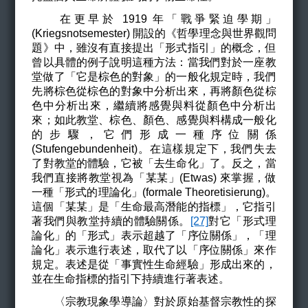
在更早於 1919 年「戰爭緊迫學期」
(
Kriegsnotsemester)
開設的《哲學理念與世界觀問
題》中，雖沒有直接提出
「形式指引」的概念，但
曾以具體的例子說明這種方法：當我們對於一座教
堂做了「它是棕色的對象」的一般化
規定時，我們
先將棕色從棕色的對象中分析出來，再將顏色從棕
色中分析出來，繼續將感覺與料從顏色中分析出
來；如此教堂、棕色、顏色、感覺與料構成一般化
的步驟，它們形成一種序位關係
(
Stufengebundenheit)
。
在這樣規定下，我們失去
了對教堂的體驗，它被「去生命化」了。反之，當
我們直接將教堂視為「某某」(
Etwas)
來掌握，做
一種「形式的理論化」(
formale Theoretisierung)
。
這個
「某某」
是「生命最高潛能的指標」，它指引
著我們與教堂持續的體驗關係。
[27]
對它
「形式理
論化」的「形式
」
表示
超越了「序位關係」
，
「理
論化」
表示進行表述，取代了以
「序位關係」來作
規定。表述是從
「事實性生命經驗」形成出來的，
並在生命指標的指引下持續進行著表述。
〈宗教現象學導論〉
對於原始基督宗教性的探