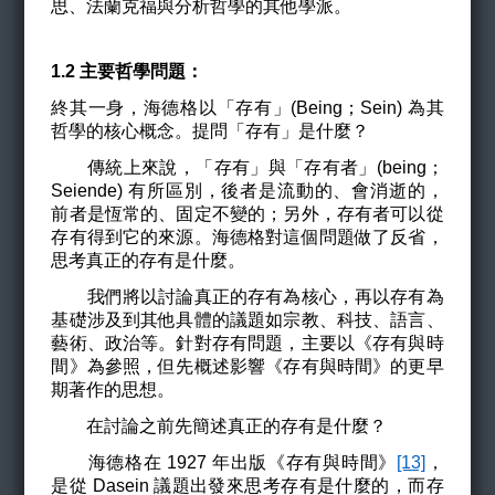
思、法蘭克福與分析哲學的其他學派。
1.2
主要哲學問題：
終其一身，海德格以「存有」(Being；Sein) 為其
哲學的核心概念。提問「存有」是什麼？
傳統上來說，「存有」與「存有者」(being；
Seiende) 有所區別，後者是流動的、會消逝的，
前者是恆常的、固定不變的；另外，存有者可以從
存有得到它的來源。海德格對這個問題做了反省，
思考真正的存有是什麼。
我們將以討論真正的存有為核心，再以存有為
基礎涉及到其他具體的議題如宗教、科技、語言、
藝術、政治等。針對存有問題，主要以《存有與時
間》為參照，但先概述影響《存有與時間》的更早
期著作的思想。
在討論之前先簡述真正的存有是什麼？
海德格在 1927 年出版《存有與時間》
[13]
，
是從 Dasein 議題出發來思考存有是什麼的，而存