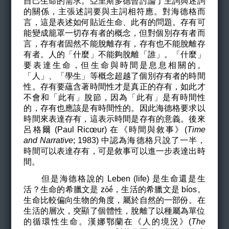
自己生命的需求。亞里斯多德曾討論了主詞與述詞
的關係，主張述詞要與主詞相符應。對海德格而
言，這是表述如何貼近生命、此有的問題。存有可
能變成籠罩一切存有者的概念，但對個別存有者而
言，存有者固然不能脫離存有，存有也不能脫離存
有者。人的「什麼」不能夠脫離「誰」。「什麼」
要表達生命，但生命與時間是息息相關的。
「人」、「學生」等概念超越了個別存有者的時間
性。存有要蘊含著時間性才是真正的存有，如此才
不會和「此有」脫節，因為「此有」是有時間性
的，存有也應該是有時間性的。因此海德格要求以
時間來表達存有，這表示時間是存有的意義。後來
呂格爾 (Paul Ricœur) 在《時間與敘事》(
Time
and Narrative
; 1983) 中認為海德格只說了一半，
時間可以表達存有，可是敘事可以進一步表達出時
間。
但是海德格說的 Leben (life) 是生命還是生
活？生命的希臘文是 z
，生活的希臘文是 bíos。
ōḗ
生命比較偏向生物的角度，屬於自然的一部份。在
生活的層次，突顯了個體性，脫離了以種屬為單位
的循環性生命。漢娜鄂蘭在
《
人的境況
》(
The