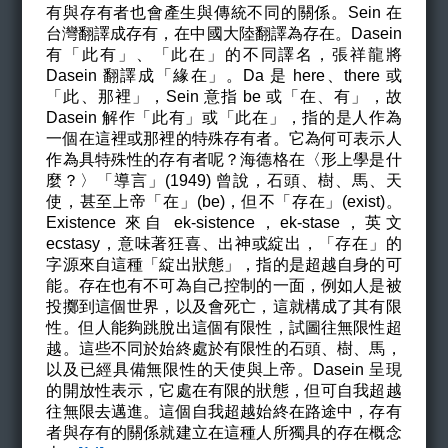
有與存有者也會產生與傳統不同的關係。Sein 在
台灣翻譯成存有，在中國大陸翻譯為存在。Dasein
有「此有」、「此在」的不同譯名，張祥龍將
Dasein 翻譯成「緣在」。Da 是 here、there 或
「此、那裡」，Sein 意指 be 或「在、有」，故
Dasein 解作「此有」或「此在」，指的是人作為
一個在這裡或那裡的特殊存有者。它為何可表示人
作為具特殊性的存有者呢？海德格在〈形上學是什
麼？〉「導言」(1949) 曾說，石頭、樹、馬、天
使，甚至上帝「在」(be)，但不「存在」(exist)。
Existence 來自 ek-sistence，ek-stase，英文
ecstasy，意味著狂喜、出神或綻出，「存在」的
字源來自這種「綻出狀態」，指的是超越自身的可
能。存在也有不可為自己控制的一面，例如人是被
投擲到這個世界，以及會死亡，這就構成了其有限
性。但人能夠跳脫出這個有限性，試圖往無限性超
越。這些不同於始終處於有限性的石頭、樹、馬，
以及已經具備無限性的天使與上帝。Dasein 呈現
的開放性表示，它處在有限的狀態，但可自我超越
往無限去邁進。這個自我超越始終在路途中，存有
者與存有的關係就建立在這種人所獨具的存在概念