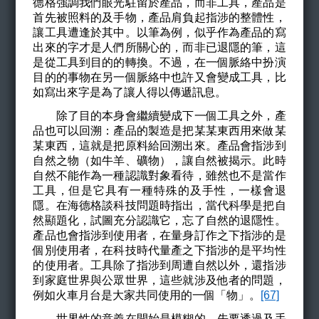
德格強調我們眼光駐留於產品，而非工具，產品是
首先被照料的及手物，產品肩負起指涉的整體性，
讓工具遭逢於其中。以筆為例，似乎作為產品的寫
出來的字才是人們所關心的，而非已退隱的筆，這
是從工具到目的的轉換。不過，在一個脈絡中扮演
目的的事物在另一個脈絡中也許又會變成工具，比
如寫出來字是為了讓人得以傳遞訊息。
除了目的本身會繼續變成下一個工具之外，產
品也可以回溯：產品的製造是把某某東西用來做某
某東西，這就是把原料給回溯出來。產品會指涉到
自然之物（如牛羊、礦物），讓自然被揭示。此時
自然不能作為一種認識對象看待，雖然也不是當作
工具，但是它具有一種特殊的及手性，一樣會退
隱。在海德格談科技問題時指出，當代科學是把自
然顯題化，試圖充分認識它，忘了自然的退隱性。
產品也會指涉到使用者，在量身訂作之下指涉的是
個別使用者，在科技時代量產之下指涉的是平均性
的使用者。工具除了指涉到周遭自然以外，還指涉
到家庭世界與公眾世界，這些就涉及他者的問題，
例如火車月台是大家共同使用的一個「物」。
[67]
世界性的意義在開始是模糊的，先要透過及手