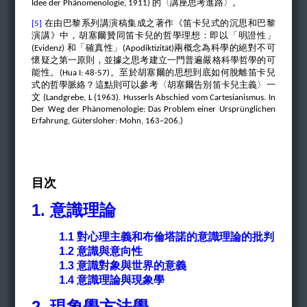
的〈講座思考進路〉。
Idee der Phänomenologie, 1911)
在由巴黎系列講演稿集成之著作《笛卡兒式的沉思和巴黎
[5]
演講》中，胡塞爾贊同笛卡兒的哲學理想：即以「明證性」
和「確真性」
兩概念為科學的絕對不可
(Evidenz)
(Apodiktizität)
懷疑之第一原則，並據之思考建立一門普遍嚴格科學哲學的可
能性。
。至於胡塞爾的思想到底如何脫離笛卡兒
(Hua I: 48-57)
式的哲學脈絡？這點則可以參考〈胡塞爾告別笛卡兒主義〉一
文
(Landgrebe, L (1963). Husserls Abschied vom Cartesianismus. In
Der Weg der Phänomenologie: Das Problem einer Ursprünglichen
Erfahrung, Gütersloher: Mohn, 163–206.)
目次
1. 意識理論
1.1 對心理主義和布倫塔諾的意識理論的批判
1.2 意識與意向性
1.3 意識對象與世界的意義
1.4 意識理論與現象學
2. 現象學方法學