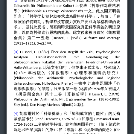
胡塞爾於
年
月在
哲學雜誌
[2]
1911
3
Logos
(Logos. Internationale
ü
上發表〈哲學作為嚴格科
Zeitschrift f
r Philosophie der Kultur)
學〉
一文。此文開宗明義
(Philosophie als strenge Wissenschaft)
即言：「哲學從初始起就要求成為嚴格的科學」，然而，「在
發展的任何時期，哲學都沒有能力實現它要成為嚴格科學的要
求」。基於此反省，胡塞爾即意圖探究真正科學意義的明證原
則，以便為哲學進行嚴格的奠基。此文後來被收錄於《胡塞爾
全集》第二十五卷
(Husserl, E. (1987). Aufsätze und Vorträge
–
中。
(1911
1921), 3-62.)
[3]
Husserl, E. (1887) Über den Begriff der Zahl, Psychologische
Analysen. Habilitationsschrift mit Genehmigung der
philosophischen Fakultät der vereinigten Friedrichs-Universität
此論文有印行，但並未正式出版。後來編入
Halle-Wittenberg.
於
年出版的《算數哲學：心理學和邏輯的研究》
1891
(Philosophie der Arithmetik. Psychologische und logische
一書中
此書主題關涉「心
Untersuchungen. Halle-Saale: Pfeffer)
;
理學與數學」的議題，只出版第一卷
此書於
年又被編入
(
1970
《胡塞爾全集》第十二卷《算數哲學》
(Husserl, E. (1970).
Philosophie der Arithmetik. Mit Ergänzenden Texten (1890-1901).
出版
。
Eley (ed.). Den Haag: Marinus Nijhoff.)
)
胡塞爾對於「科學奠基」和「知識成立的可能性」的反省
[4]
兼俱笛卡兒
é
和康德
(Ren
Descartes, 1596-1650)
(Immanuel Kant,
二者的哲學特徵。參考胡塞爾著作：《笛卡兒式的
1724-1802)
沉思和巴黎演講》的第
節〈導論〉和《現象學的觀念》
1-2
(Die