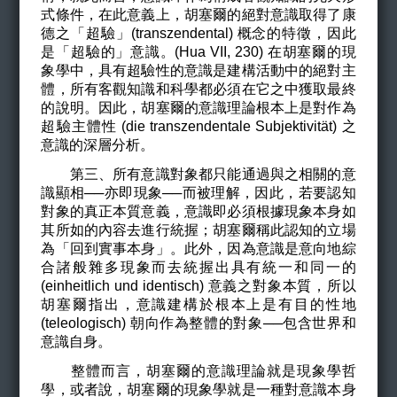
式條件，在此意義上，胡塞爾的絕對意識取得了康
德之「超驗」(
transzendental
)
概念的特徵，因此
是「超驗的」意識。(
Hua VII,
230)
在胡塞爾的現
象學中，具有超驗性的意識是建構活動中的絕對主
體，所有客觀知識和科學都必須在它之中獲取最終
的說明。因此，胡塞爾的意識理論根本上是對作為
超驗主體性 (
die transzendentale Subjektivität)
之
意識的深層分析。
第三、所有意識對象都只能通過與之相關的意
識顯相──亦即現象──而被理解，因此，若要認知
對象的真正本質意義，意識即必須根據現象本身如
其所如的內容去進行統握；胡塞爾稱此認知的立場
為「回到實事本身」。此外，因為意識是意向地綜
合諸般雜多現象而去統握出具有統一和同一的
(einheitlich und identisch) 意義之對象本質，所以
胡塞爾指出，意識建構於根本上是有目的性地
(teleologisch) 朝向作為整體的對象──包含世界和
意識自身。
整體而言，胡塞爾的意識理論就是現象學哲
學，或者說，胡塞爾的現象學就是一種對意識本身