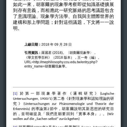
如此一來，胡塞爾的現象學考察即從知識基礎擴展
到存有意義，而相應此一研究脈絡的思考議題包含
了意識理論、現象學方法學、自我與主體際世界的
建構和形上學問題；針對這些議題，
下文
將一一說
明。
上線日期：
2018 年 09 月 28 日
引用資訊：
羅麗君 (2018)。〈胡賽爾現象學〉，
《華文哲學百科》（2018 版本），王一奇（編）。
URL=http://mephilosophy.ccu.edu.tw/entry.php?
entry_name=胡賽爾現象學。
於第一部現象學著作《邏輯研究》
[1]
(Logische
第二卷《針對現象學和認知理論的研
Untersuchungen, 1900/1)
究》
(Untersuchungen zur Phänomenologie und Theorie der
的導論第
節中，胡塞爾說明其新思想的研究目
Erkenntnis)
2
的，並明確提及「我們意願要回到『實事本身』」。
(Wir
„
“
ü
wollen auf die
Sachen selbst
zur
ckgehen)