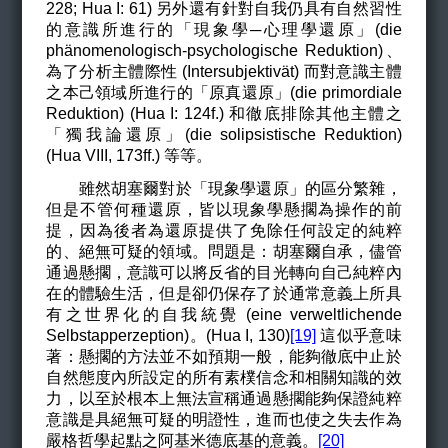
228; Hua I: 61) 另外還有針對自我仍具有自然習性
的意識所進行的「現象學─心理學還原」(die
phänomenologisch-psychologische Reduktion)、
為了分析主體際性 (Intersubjektivät) 而對意識主體
之本己領域所進行的「原真還原」(die primordiale
Reduktion) (Hua I: 124f.) 和徹底排除其他主體之
「獨我論還原」(die solipsistische Reduktion)
(
Hua VIII,
173ff.)
等等。
雖然胡塞爾對於「現象學還原」的區分繁雜，
但是不管何種還原，皆以現象學懸擱為操作的前
提，因為後者為還原提供了免除任何設定的純粹
的、絕無可疑的領域。問題是：
胡塞爾自承，儘管
通過懸擱，意識可以將反省的目光轉向自己純粹內
在的體驗生活，但是卻仍保存了於通常意義上所具
有之世界化的自我統覺 (eine verweltlichende
Selbstapperzeption)。(Hua I, 130)
[19]
這似乎意味
著：懸擱的方法並不如預期一般，能夠徹底中止於
自然態度內所設定的所有素樸信念和相關知識的效
力，以至於根本上無法宣稱通過懸擱能夠保證純粹
意識是具絕無可疑的明證性，進而也使之失去作為
嚴格哲學起點之阿基米德底基的意義。
[20]