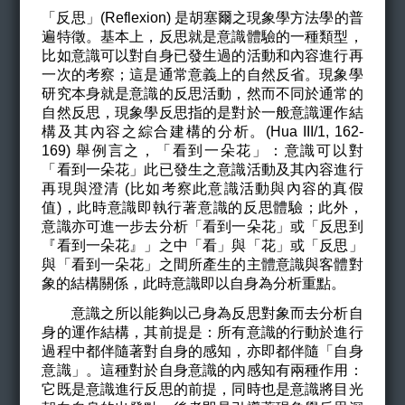
「反思」(Reflexion) 是胡塞爾之現象學方法學的普
遍特徵。基本上，反思就是意識體驗的一種類型，
比如意識可以對自身已發生過的活動和內容進行再
一次的考察；這是通常意義上的自然反省。現象學
研究本身就是意識的反思活動，然而不同於通常的
自然反思，現象學反思指的是對於一般意識運作結
構及其內容之綜合建構的分析。(Hua III/1, 162-
169) 舉例言之，「看到一朵花」：意識可以對
「看到一朵花」此已發生之意識活動及其內容進行
再現與澄清 (比如考察此意識活動與內容的真假
值)，此時意識即執行著意識的反思體驗；此外，
意識亦可進一步去分析「看到一朵花」或「反思到
『看到一朵花』」之中「看」與「花」或「反思」
與「看到一朵花」之間所產生的主體意識與客體對
象的結構關係，此時意識即以自身為分析重點。
意識之所以能夠以己身為反思對象而去分析自
身的運作結構，其前提是：所有意識的行動於進行
過程中都伴隨著對自身的感知，亦即都伴隨「自身
意識」。這種對於自身意識的內感知有兩種作用：
它既是意識進行反思的前提，同時也是意識將目光