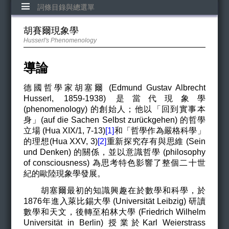
詞條目錄與總選單
胡賽爾現象學
Husserl's Phenomenology
導論
德國哲學家胡塞爾 (Edmund Gustav Albrecht
Husserl, 1859-1938) 是當代現象學
(phenomenology) 的創始人；他以「回到實事本
身」(auf die Sachen Selbst zurü
ckgehen)
的哲學
立場 (Hua XIX/1, 7-13)
[1]
和「哲學作為嚴格科學」
的理想(
Hua XXV,
3)
[2]
重新探究存有與思維 (Sein
und Denken) 的關係，並以意識哲學 (philosophy
of consciousness) 為思考特色影響了整個二十世
紀的歐陸現象學發展。
胡塞爾最初的知識興趣在於數學和科學，於
1876年進入萊比錫大學 (Universität Leibzig) 研讀
數學和天文，後轉至柏林大學 (Friedrich Wilhelm
Universität in Berlin) 授業於Karl Weierstrass