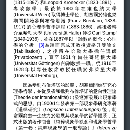
(1815-1897) 和Leopold Kronecker (1823-1891)，
專攻數學；最後於1883年在維也納大學
(Universität Wien) 取得博士學位。胡塞爾於維也納
期間開始參與布倫塔諾 (Franz Brentano, 1838-
1917) 的心理學哲學課程 (1883-1886)，經後者轉
介至哈勒大學
(Universität Halle)
師從Carl Stumpf
(1849-1936)，並在1887年以「論數的概念：心理
學的分析」
[3]
為題而完成其教授資格升等論文
(
Habilitation)
，
之後留在哈勒大學擔任講師
(Privatdozent)，直至1901年轉任哥廷根大學
(Universität Göttingen)
的副教授一職。從1916至
1928年以專任教席教授任職於弗萊堡大學
(Universität Freiburg)。
因為受到布倫塔諾的影響，胡塞爾開始研究心
理學哲學，並從反省和批判布倫塔諾的意向性理論
(Theorie der Intentionalität) 出發逐漸發展出現象學
式的思想。自1900/1年發表第一部現象學研究專著
《邏輯研究》(
Logische Untersuchungen
)
後，胡
塞爾窮盡一生致力於發展其現象學的哲學體系，正
式出版的著作包含《純粹現象學觀念和現象學哲學
（第一卷：純粹現象學的一般導論）》(
Ideen zu