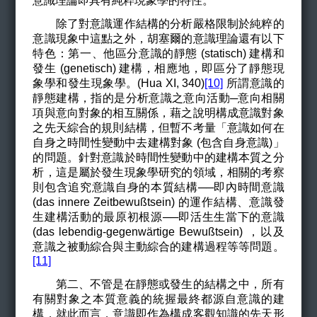
意識理論即具有純粹現象學的特性。
除了對意識運作結構的分析嚴格限制於純粹的
意識現象中這點之外，胡塞爾的意識理論還有以下
特色：第一、他區分意識的靜態 (
statisch
)
建構和
發生 (genetisch) 建構，相應地，即區分了靜態現
象學和發生現象學。(
Hua XI,
340)
[10]
所謂意識的
靜態建構，指的是分析意識之意向活動─意向相關
項與意向對象的相互關係，藉之說明構成意識對象
之先天綜合的規則結構，但暫不考量「意識如何在
自身之時間性變動中去建構對象 (包含自身意識)」
的問題。針對意識於時間性變動中的建構本質之分
析，這是屬於發生現象學研究的領域，相關的考察
則包含追究意識自身的本質結構──即內時間意識
(
das innere Zeitbewußtsein)
的運作結構、
意識
發
生建構活動的最原初根源──即活生生當下的意識
(das lebendig-gegenw
ärtige Bewußtsein)
，以及
意識之被動綜合與主動綜合的建構過程等等問題。
[11]
第二、不管是在靜態或發生的結構之中，所有
有關對象之本質意義的統握最終都源自意識的建
構，就此而言，意識即作為構成客觀知識的先天形