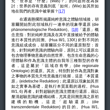
究「世界是『什麼』(Was)？」的問題而改為探
討：世界的存有意義到底「如何」(Wie) 如其所如
地在我們的意識中被掌握？
[17]
在通過懸擱而揭露純粹意識之體驗領域後，胡
塞爾開始對此領域執行一連串的現象學還原 (die
phänomenologische Reduktion)。
[18]
「還原」概
念意指：對於純粹意識及在其中直接被給予的體驗
進行本質性的回溯。(Hua III/1, 130f.
)
針對不同的
意識組成成份，胡塞爾區分不同的還原類型：首
先，針對純粹意識的體驗內容，原則上可以還原出
包含物理事物意義的自然世界、包含生命意義的心
理體驗和作為意識主體的自我等三種類型的存有
者，這是屬於「區域存有學」(die regionale
Ontologie) 的還原。其次，特別對於作為意識對象
之事物的本質先天性意義進行統握，這是「本質還
原」(eidetische Reduktion)；此還原以現象如其所
如之實事為基礎，是執行本質直觀的過程。(Hua
III/1, 6) 再者，針對超驗的意識主體進行還原，藉以
釐清超驗意識的建構結構，尤其是回溯意識之原初
建構的動機，這是「超驗還原」(die
transzendentale Reduktion) 的目的。(Hua III/1,