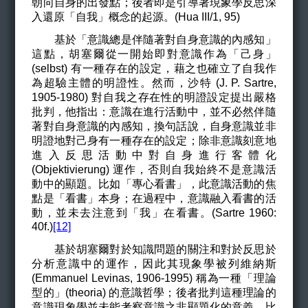
朝向自身的出發點；後者即是引導著現象學反思深
入還原「自我」概念的起源。(Hua III/1, 95)
基於「意識總是伴隨著對自身意識的內感知」
這點，胡塞爾從一開始即對意識作為「己身」
(selbst) 有一種存在的設定，藉之也確立了自我作
為超驗主體的明證性。然而，沙特 (J. P. Sartre,
1905-1980) 對自我之存在性的明證設定提出嚴格
批判，他指出：意識在進行活動中，並不必然伴隨
著對自身意識的內感知，換句話說，自身意識並非
明證地對己身有一種存在的設定；除非意識刻意地
進入反思活動中對自身進行客體化
(
Objektivierung)
運作，否則自我始終不是意識活
動中的顯題。比如「專心看書」，此意識活動的焦
點是「看書」本身；在過程中，意識融入看書的活
動，並未去注意到「我」在看書。(Sartre 1960:
40f.)
[12]
基於胡塞爾對於知識問題的關注和對於反思於
分析意識中的運作，因此其現象學被列維納斯
(Emmanuel Levinas, 1906-1995) 稱為一種「理論
型的」(theoria) 的意識哲學；後者批判這種理論的
意識現象學並未能考察意識之非顯題化的意義，比