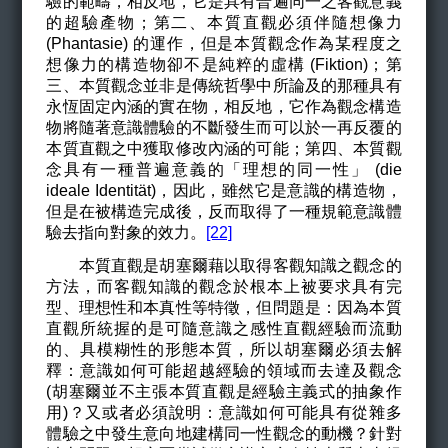
驗的範疇，相反地，它是具有普遍同一之客觀意義
的超驗產物；第二、本質直觀必須伴隨想像力
(Phantasie) 的運作，但是本質觀念作為某程度之
想像力的構造物卻不是純粹的虛構 (Fiktion)；第
三、本質觀念並非是傳統哲學中所論及的那種具有
永恆固定內涵的實在物，相反地，它作為觀念構造
物將隨著意識體驗的不斷發生而可以於一再反覆的
本質直觀之中獲取修改內涵的可能；第四、本質觀
念具有一種普遍意義的「理想的同一性」 (
die
ideale Identität
)
，因此，雖然它是意識的構造物，
但是在被構造完成後，反而取得了一種規範意識體
驗去指向對象的效力。
[22]
本質直觀是胡塞爾藉以取得客觀知識之觀念的
方法，而客觀知識的觀念於根本上被要求具有完
型、理想性和本真性等特徵，但問題是：因為本質
直觀所統握的是可隨意識之感性直觀經驗而流動
的、具模糊性的形態本質，所以胡塞爾必須去解
釋：意識如何可能超越經驗的領域而去達及觀念
(胡塞爾並不主張本質直觀是經驗主義式的抽象作
用)？又或者必須說明：意識如何可能具有從雜多
體驗之中發生意向地建構同一性觀念的動機？針對