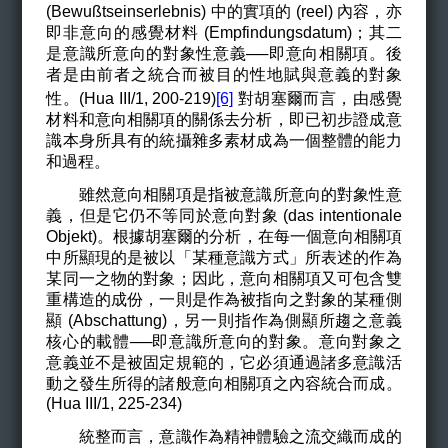
(Bewu
ßtseinserlebnis)
中
的實項的 (reel) 內容，亦
即非意向的感覺材料 (
Empfindungsdatum)
；其二
是意識所意向的對象性意義──即意向相關項。後
者是由前者之統合而被目的性地賦與意義的對象
性。(Hua III/1, 200-219)
[6]
對胡塞爾而言，由感覺
材料和意向相關項的關係去分析，即已初步證成意
識本身所具有的統攝雜多素材成為一個整體的能力
和過程。
雖然意向相關項是指被意識所意向的對象性意
義，但是它仍不等同於意向對象 (das intentionale
Objekt)。根據胡塞爾的分析，在每一個意向相關項
中所顯現的是被以「某種意識方式」所表述的作為
某同一之物的對象；因此，意向相關項又可包含雙
重構造的成份，一則是作為被指向之對象的某種側
顯 (Abschattung)，另一則指作為側顯所趨之意義
核心的載體──即意識所意向的對象。意向對象之
意義並不是被固定規範的，它必須通過諸多意識活
動之發生所得的諸般意向相關項之內容統合而成。
(Hua III/1, 225-234)
統整而言，意識作為精神體驗之流交織而成的