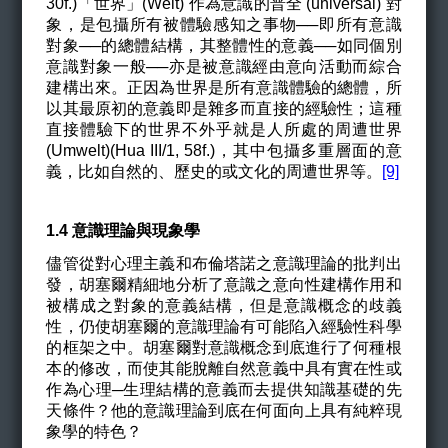
30f.)「世界」(Welt) 作為意識的普全 (universal) 對
象，是包攝所有被體驗感知之事物──即所有意識
對象──的總體結構，其整體性的意義──如同個別
意識對象一般──亦是被意識經由意向活動而綜合
建構出來。正因為世界是所有意識體驗的總體，所
以其最原初的意義即是雜多而直接的經驗性；這種
直接體驗下的世界不外乎就是人所處的周遭世界
(Umwelt)(Hua III/1, 58f.)，其中包攝多重層面的意
義，比如自然的、歷史的或文化的周遭世界等。
[9]
1.4 意識理論與現象學
儘管從對心理主義和布倫塔諾之意識理論的批判出
發，胡塞爾精細地分析了意識之意向性建構作用和
被構成之對象的意義結構，但是意識概念的歧義
性，仍使胡塞爾的意識理論有可能陷入經驗性科學
的框架之中。胡塞爾對意識概念到底進行了何種根
本的修改，而使其能脫離
自然意義中具有實在性或
作為心理─生理結構的意義而
去提供知識基礎的先
天條件？他的意識理論到底在何面向上具有純粹現
象學的特色？