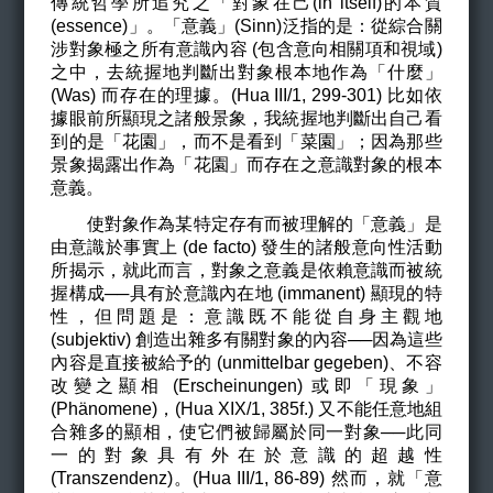
傳統哲學所追究之「對象在己(in itself)的本質
(essence)」。「意義」(Sinn)泛指的是：從綜合關
涉對象極之所有意識內容 (包含意向相關項和視域)
之中，去統握地判斷出對象根本地作為「什麼」
(Was) 而存在的理據。(Hua III/1, 299-301) 比如依
據眼前所顯現之諸般景象，我統握地判斷出自己看
到的是「花園」，而不是看到「菜園」；因為那些
景象揭露出作為「花園」而存在之意識對象的根本
意義。
使對象作為某特定存有而被理解的「意義」是
由意識於事實上 (de facto) 發生的諸般意向性活動
所揭示，就此而言，對象之意義是依賴意識而被統
握構成──具有於意識內在地 (immanent) 顯現的特
性，但問題是：意識既不能從自身主觀地
(
subjektiv
)
創造出雜多有關對象的內容──因為這些
內容是直接被給予的 (
unmittelbar
gegeben
)
、不容
改變之顯相 (
Erscheinungen
)
或即「現象」
(
Phänomene
)
，(Hua XIX/1, 385f.) 又不能任意地組
合雜多的顯相，使它們被歸屬於同一對象──此同
一的對象具有外在於意識的超越性
(Transzendenz)。(Hua III/1, 86-89) 然而，就「意