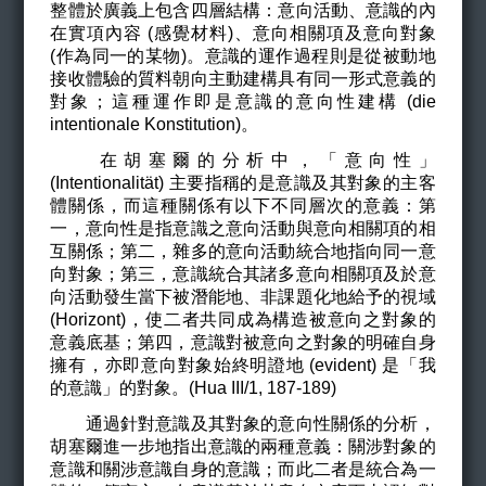
整體於廣義上包含四層結構：意向活動、意識的內
在實項內容 (感覺材料)、意向相關項及意向對象
(作為同一的某物)。意識的運作過程則是從被動地
接收體驗的質料朝向主動建構具有同一形式意義的
對象；這種運作即是意識的意向性建構 (die
intentionale Konstitution)。
在胡塞爾的分析中，「意向性」
(Intentionalität) 主要指稱的是意識及其對象的主客
體關係，而這種關係有以下不同層次的意義：第
一，意向性是指意識之意向活動與意向相關項的相
互關係；第二，雜多的意向活動統合地指向同一意
向對象；第三，意識統合其諸多意向相關項及於意
向活動發生當下被潛能地、非課題化地給予的視域
(Horizont)，使二者共同成為構造被意向之對象的
意義底基；第四，意識對被意向之對象的明確自身
擁有，亦即意向對象始終明證地 (evident) 是「我
的意識」的對象。(Hua III/1, 187-189)
通過針對意識及其對象的意向性關係的分析，
胡塞爾進一步地指出意識的兩種意義：關涉對象的
意識和關涉意識自身的意識；而此二者是統合為一