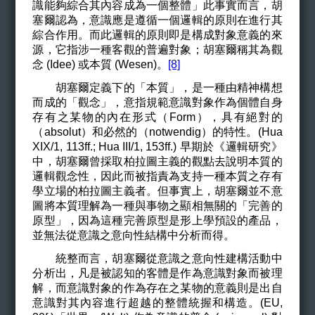
識能夠綜合其內容成為一個整體」此事實而言，胡
塞爾認為，意識應是遵循一個邏輯的原則在進行其
綜合作用。而此邏輯的原則即是構成對象意義的來
源，它指涉一種客觀的普遍對象；胡塞爾稱其為觀
念 (Idee) 或本質 (Wesen)。
[8]
胡塞爾定義下的
「本質」，是一種由
精神構想
而成的「觀念」
，意指規範意識對象作為個體自身
存有之某物的內在形式（Form），具有絕對的
（absolut）和必然的（notwendig）的特性。(Hua
XIX/1, 113ff.; Hua III/1, 153ff.)
早期於《邏輯研究》
中，胡塞爾曾採取
柏拉圖主義的觀點去說明本質的
邏輯觀念性，因此而被指責為支持一種本質之存有
學立場的柏拉圖主義者。但事實上，胡塞爾並不意
圖將本質理解為一種與事物之顯相無關的「完善的
原型」，因為這種完善原型是形上學預設的產品，
並無法從意識之意向性結構中分析而得。
統整而言，胡塞爾從意識之意向性建構活動中
分析出，凡是被認知的客體是作為意識對象而被理
解，而意識對象的作為存在之某物的意義則是出自
意識對其內容進行超越的整體統握和構造。(EU,