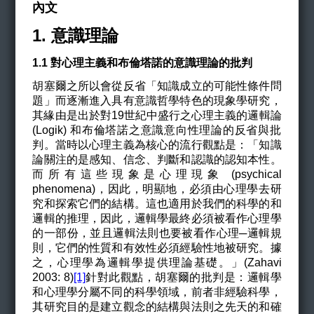
內文
1. 意識理論
1.1 對心理主義和布倫塔諾的意識理論的批判
胡塞爾之所以會從反省「知識成立的可能性條件問
題」而逐漸進入具有意識哲學特色的現象學研究，
其緣由是出於對19世紀中盛行之心理主義的邏輯論
(Logik)
和布倫塔諾之意識意向性理論的反省與批
判。
當時以心理主義為核心的流行觀點是：「知識
論關注的是感知、信念、判斷和認識的認知本性。
而所有這些現象是心理現象 (psychical
phenomena)，因此，明顯地，必須由心理學去研
究和探索它們的結構。這也適用於我們的科學的和
邏輯的推理，因此，邏輯學最終必須被看作心理學
的一部份，並且邏輯法則也要被看作心理─邏輯規
則，它們的性質和有效性必須經驗性地被研究。據
之，心理學為邏輯學提供理論基礎。」(Zahavi
2003: 8)
[1]
針對此觀點，胡塞爾的批判是：邏輯學
和心理學分屬不同的科學領域，前者非經驗科學，
其研究目的是建立觀念的結構與法則之先天的和確