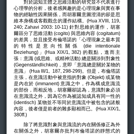
對於認知主體之思維活動的研究並不代表進行
心理學的分析，後者感興趣的是心理現象與實在事
物的經驗性因果關係，而胡塞爾意圖澄清的卻是思
維本身構成客觀觀念的運作結構。(
Hua XVIII,
119,
240; Zahavi 2003: 10-11)
針對思維的運作，胡塞
爾區分了思維活動 (cogito) 與思維內容 (cogitatum)
的差異，並且接受布倫塔諾的「心理現象之最本質
的特性是意向性
關係
(die intentionale
Beziehung)
」(Hua XIX/1,
382)
的觀點
，
進而主
張
：意識 (或思維、或精神活動)
總是關涉到對象性
(
Gegenständlichkeit
)
，意即「
意識總是關於某物的
意識」
(Hua III/1, 187, 298-299)
。但是
，
布倫塔諾
主張
，在
意識活動中被意指的對象
(Objekt)
或某物
是內在於 (immanent) 意識之中，作為構成意識流
的部份，而相反地，胡塞爾卻認為，意識對象必須
在意識流之外，因為它作為被認知成具有同一性的
(identisch) 某物並不等同於意識流中被包含的諸般
內容，後者僅是前者的雜多顯相而已。(
Hua XIX/1,
380ff.)
除了將意識對象與意識流的內在關係修正為外
在關係之外，胡塞爾亦批判布倫塔諾的靜態式的