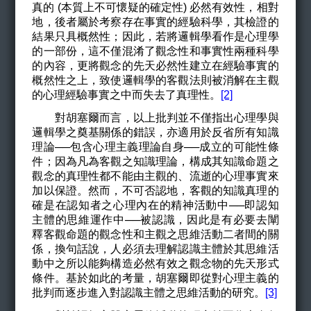
真的 (本質上不可懷疑的確定性) 必然有效性，相對
地，後者屬於考察存在事實的經驗科學，其檢證的
結果只具概然性；因此，若將邏輯學看作是心理學
的一部份，這不僅混淆了觀念性和事實性兩種科學
的內容，更將觀念的先天必然性建立在經驗事實的
概然性之上，致使邏輯學的客觀法則被消解在主觀
的心理經驗事實之中而失去了真理性。
[2]
對胡塞爾而言，以上批判並不僅指出心理學與
邏輯學之奠基關係的錯誤，亦適用於反省所有知識
理論──包含心理主義理論自身──成立的可能性條
件；因為凡為客觀之知識理論，構成其知識命題之
觀念的真理性都不能由主觀的、流逝的心理事實來
加以保證。然而，不可否認地，客觀的知識真理的
確是在認知者之心理內在的精神活動中──即認知
主體的思維運作中──被認識，因此是有必要去闡
釋客觀命題的觀念性和主觀之思維活動二者間的關
係，換句話說，人必須去理解認識主體於其思維活
動中之所以能夠構造必然有效之觀念物的先天形式
條件。基於如此的考量，胡塞爾即從對心理主義的
批判而逐步進入對認識主體之思維活動的研究。
[3]