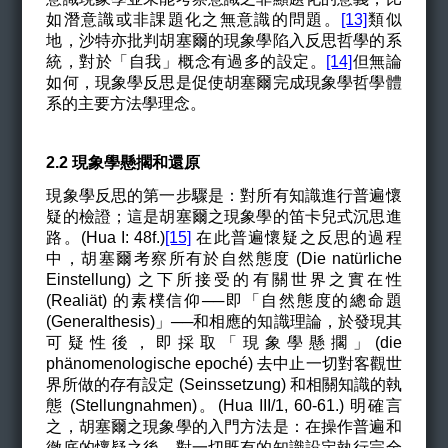
如潛意識或非課題化之無意識的問題。
[13]
類似
地，沙特亦批判胡塞爾的現象學陷入反思哲學的系
統，對於「自我」概念有過多的設定。
[14]
但無論
如何，現象學反思是促使胡塞爾完成現象學哲學體
系的主要方法學理念。
2.2
現象學懸擱和還原
現象學反思的第一步驟是：對所有知識進行普遍懷
疑的檢證；這是胡塞爾之現象學的笛卡兒式沉思進
路。(Hua I: 48f.)
[15]
在此普遍懷疑之反思的過程
中，胡塞爾考察所有於自然態度 (Die natürliche
Einstellung) 之下所接受的有關世界之實在性
(Realiät)
的
素樸信仰──即「自然態度的總命題
(Generalthesis)」──和相應的知識理論，於發現其
可疑性後，即採取「現象學懸擱」(die
phänomenologische epoché) 去中止一切對客觀世
界所做的存有設定 (Seinssetzung)
和相關知識的執
態
(Stellungnahmen)
。(Hua III/1, 60-61.) 明確言
之，胡塞爾之現象學的入門方法是：在操作普遍和
徹底的懷疑之後，對一切既有的知識設定執行完全