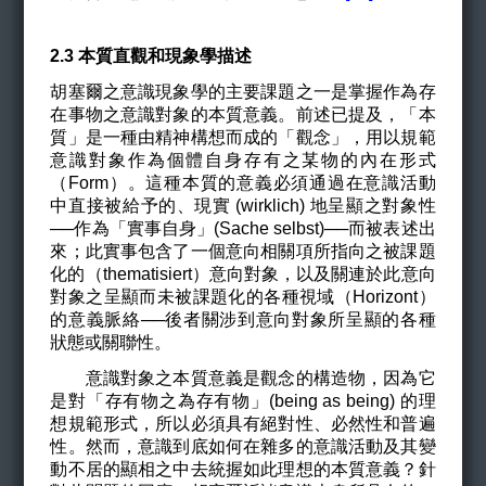
2.3
本質直觀和現象學描述
胡塞爾之意識現象學的主要課題之一是掌握作為存
在事物之意識對象的本質意義。前述已提及，
「本
質」是一種由
精神構想而成的「觀念」
，用以規範
意識對象作為個體自身存有之某物的內在形式
（Form）。這種本質的意義必須通過
在意識活動
中直接被給予的、現實 (wirklich) 地呈顯之對象性
──作為「實事自身」(Sache selbst)──而被表述出
來；此實事包含了一個意向相關項所指向之被課題
化的（thematisiert）意向對象，以及關連於此意向
對象之呈顯而未被課題化的各種視域（Horizont）
的意義脈絡──後者關涉到意向對象所呈顯的各種
狀態或關聯性。
意識對象之本質意義是觀念的構造物，因為它
是對「存有物之為存有物」(being as being) 的理
想規範形式，所以必須具有絕對性、必然性和普遍
性。然而，意識到底如何在雜多的意識活動及其變
動不居的顯相之中去統握如此理想的本質意義？針