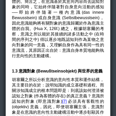
體的。簡言之，在意識基於其意向內容而去認知對
象的同時，它始終伴隨著對自身意向活動的感知
──即始終伴隨著一種內意識(das innere
Bewusstsein) 或自身意識 (Selbstbewusstsein)，
因此意識能夠將有關對象的意識歸屬於作為意識主
體的自我。(Hua X, 126f.) 總之，根據胡塞爾的考
察，意識之所以能於其接續的諸多活動之中 (在時
間的序列之中) 得以逐步地既認知到作為某物之意
向對象的同一意義，又理解自身作為具有同一性的
意識流，其原因正出自於：意識自身本質地能夠執
行意向性的主動建構。
1.3 意識對象
(Bewußtseinsobjekt)
與世界的意義
胡塞爾之所以分析意識的意向性本質和運作結構，
其主要目的在於：說明知識的成立基礎和過程。而
關涉知識成立的根本問題即是：到底該如何澄清被
認知之對象 (作為客體的存在) 的真正意義？
意識所
認知的對象 (即意識對象)
[7]
必須具有客觀性的
(objektiv) 意義，因此，即便胡塞爾主張，意識對
象是在意識的意向性主動建構活動中逐步彰顯其作