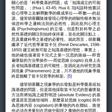
關心的是「科學奠基的問題」或「知識成立的可能
性問題」；(Hua I, 43-45; Hua II, 3)
[4]
該時他嘗試
從心理學上去解釋數學的構成單位──即數──的起
源。儘管胡塞爾隨後發現心理學的經驗性根本無法
保證科學之邏輯法則的必然性，因此批判心理主
義
(
Psychologismus)
的立場，但是對於科學之必
然性基礎的關注則始終保持著，並在此關注點上，
思及重建科學之基礎的必要性。就此而言，胡塞爾
繼承了近代哲學家笛卡兒 (Ren
é
Descartes, 1596-
1650)
建立絕無可疑之知識基礎的理想，事實上，
他的確也循著笛卡兒式之第一沉思的路線──即普
遍懷疑的方法學操作──而從思維 (cogito) 自身上去
反省知識基礎建立的可能性，並因此走向研究意識
與現象 (Phänomenon) 之途，只不過他的現象學最
終是脫離了笛卡兒哲學的框架。
[5]
儘管胡塞爾之現象學的出發點是科學奠基或知
識基礎的問題，但是當他採取笛卡兒
式
的普遍懷疑
方法而將知識之絕對明證
(absolute Evidenz)
的基
礎還原至思維領域時，那麼基於思維
(cogito)
與作
為思維內容
(cogitatum)
的事物的內在聯結，致使
他必須亦考量到在思維中顯現之事物的存有問題。