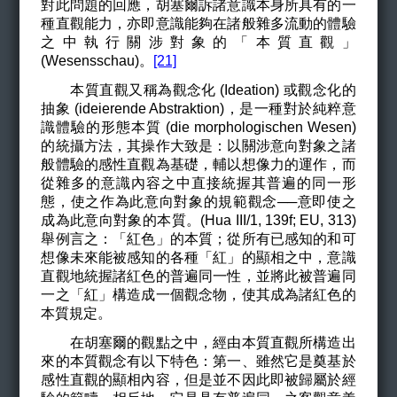
對此問題的回應，胡塞爾訴諸意識本身所具有的一
種直觀能力，亦即意識能夠在諸般雜多流動的體驗
之中執行關涉對象的「本質直觀」
(Wesensschau)。
[21]
本質直觀又稱為觀念化 (Ideation) 或觀念化的
抽象 (ideierende Abstraktion)，是一種對於純粹意
識體驗的形態本質 (die morphologischen Wesen)
的統攝方法，其操作大致是：以關涉意向對象之諸
般體驗的感性直觀為基礎，輔以想像力的運作，而
從雜多的意識內容之中直接統握其普遍的同一形
態，使之作為此意向對象的規範觀念──意即使之
成為此意向對象的本質。(Hua III/1, 139f; EU, 313)
舉例言之：「紅色」的本質；從所有已感知的和可
想像未來能被感知的各種「紅」的顯相之中，意識
直觀地統握諸紅色的普遍同一性，並將此被普遍同
一之「紅」構造成一個觀念物，使其成為諸紅色的
本質規定。
在胡塞爾的觀點之中，經由本質直觀所構造出
來的本質觀念有以下特色：第一、雖然它是奠基於
感性直觀的顯相內容，但是並不因此即被歸屬於經