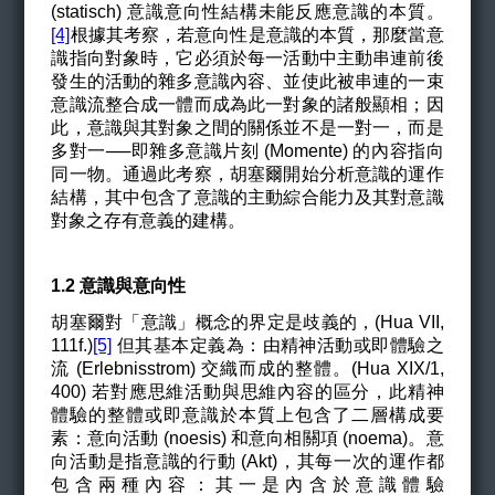
(statisch) 意識意向性結構未能反應意識的本質。
[4]
根據其考察，若意向性是意識的本質，那麼當意
識指向對象時，它必須於每一活動中主動串連前後
發生的活動的雜多意識內容、並使此被串連的一束
意識流整合成一體而成為此一對象的諸般顯相；因
此，意識與其對象之間的關係並不是一對一，而是
多對一──即雜多意識片刻 (Momente) 的內容指向
同一物。通過此考察，胡塞爾開始分析意識的運作
結構，其中包含了意識的主動綜合能力及其對意識
對象之存有意義的建構。
1.2 意識與意向性
胡塞爾對「意識」概念的界定是歧義的，(Hua VII,
111f.)
[5]
但其基本定義為：由精神活動或即體驗之
流 (Erlebnisstrom) 交織而成的整體。(Hua XIX/1,
400) 若對應思維活動與思維內容的區分，此精神
體驗的整體或即意識於本質上包含了二層構成要
素：意向活動 (noesis) 和意向相關項 (noema)。意
向活動是指意識的行動 (Akt)，其每一次的運作都
包含兩種內容：其一是內含於意識體驗