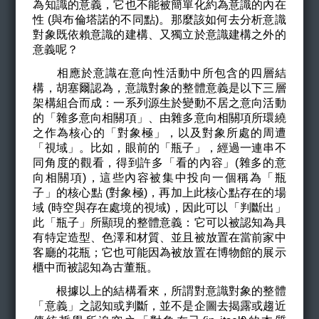
為知識的意義，它也不能被簡單化約為意識的內在
性 (與布倫塔諾的不同點)。那麼該如何去分析意識
對象既依賴意識的建構、又獨立於意識建構之外的
意義呢？
相應於意識在意向性活動中所包含的四層結
構，胡塞爾認為，意識對象的整體意義是以下三層
架構組合而成：一系列源生於變動不居之意向活動
的「雜多意向相關項」、由雜多意向相關項所環繞
之作為核心的「對象極」，以及對象所處的周遭
「視域」。比如，眼前的「瓶子」，經過一連串不
同角度的觀看，得到許多「看的內容」(雜多的意
向相關項)，這些內容被集中投向一個稱為「瓶
子」的核心點 (對象極)，再加上此核心點存在的場
域 (時空與存在處境的視域)，因此可以「判斷出」
此「瓶子」所顯現的整體意義：它可以被認知為具
有特定造型、色澤和材質、並且被放置在當前家中
客廳的花瓶；它也可能因為被放置在博物館的展示
櫃中而被認知為古董瓶。
根據以上的結構看來，所謂對意識對象的整體
「意義」之認知或判斷，並不是企圖去揭露或趨近