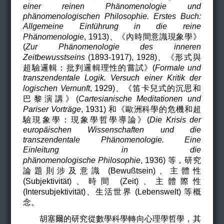
einer reinen Phänomenologie und
phänomenologischen Philosophie. Erstes Buch:
Allgemeine Einf
ü
hrung in die reine
Phänomenologie
,
1913)
、《內時間意識現象學》
(
Zur Phänomenologie des inneren
Zeitbewusstseins
(1893-1917),
1928)、《形式與
超驗邏輯：批判邏輯理性的嘗試》(
Formale und
transzendentale Logik.
Versuch einer Kritik der
logischen Vernunft
,
1929)、《笛卡兒式的沉思和
巴黎演講》(
Cartesianische Meditationen und
Pariser Vorträge
,
1931) 和《歐洲科學的危機和超
驗現象學：現象學哲學導論》(
Die Krisis der
europäischen Wissenschaften und die
transzendentale Phänomenologie.
Eine
Einleitung in die
phänomenologische Philosophie
,
1936) 等，研究
論題則涉及意識 (Bewußtsein)、主體性
(Subjektivität)、時間 (Zeit)、主體際性
(Intersubjektivität)、生活世界 (Lebenswelt) 等概
念。
胡塞爾的研究從數學科學轉向心理學哲學，其