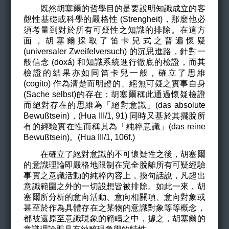
既然胡塞爾的哲學目的是要說明知識成立的客
觀性基礎或科學的嚴格性 (
Strengheit
)
，那麼他必
須考量到對於所有可疑性之知識的排除。在這方
面，胡塞爾採取了笛卡兒式之普遍懷疑
(
universaler
Zweifelversuch
)
的沉思進路，針對一
般信念 (doxá) 和知識系統進行徹底的檢證，而其
檢證的結果亦如同笛卡兒一般，確立了思維
(cogito) 作為清楚而明證的、絕無可疑之實事自身
(
Sache
selbst
)
的存在；胡塞爾稱此通過懷疑檢證
而絕對存在的思維為「絕對意識」(
das absolute
Bewußtsein)
，(Hua III/1, 91) 同時又基於其擺脫所
有的經驗實在性而稱其為「純粹意識」(
das reine
Bewußtsein)
。(Hua III/1, 106f.)
在確立了絕對意識的不可懷疑性之後，胡塞爾
的意識理論即嚴格地限制在完全脫離所有可疑經驗
事實之意識活動的純粹內容上，換句話說，凡超出
意識範圍之外的一切設想皆被排除。如此一來，胡
塞爾所分析的意向活動、意向相關項、意向對象或
甚至於作為具體存在之某物的意識對象等等概念，
都被還原至意識現象的範疇之中，據之，胡塞爾的