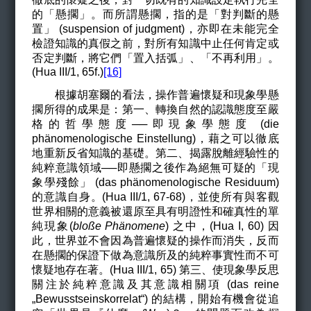
的「懸擱」。而所謂懸擱，指的是「對判斷的懸
置」 (suspension of judgment)，亦即在未能完全
檢證知識的真假之前，對所有知識中止任何肯定或
否定判斷，將它們「
置入括弧」、「不再利用」
。
(Hua III/1, 65f.)
[16]
根據胡塞爾的看法，操作普遍懷疑和現象學懸
擱所得的成果是：第一、轉換自然的認識態度至嚴
格的哲學態度──即現象學態度 (die
phänomenologische
Einstellung
)
，藉之可以徹底
地重新反省知識的基礎。第二、揭露脫離經驗性的
純粹意識領域──即懸擱之後作為
絕無可疑的「現
象學殘餘」
(das phänomenologische Residuum)
的意識自身
。(Hua III/1, 67-68)
，並使所有與客觀
世界相關的意義被還原至具有明證性和確真性的單
純現象
(
bloße Phänomene
)
之中，
(Hua I, 60)
因
此，世界並不會因為普遍懷疑的操作而消失，反而
在懸擱的保證下做為意識所及的純粹事實性而不可
懷疑地存在著。(Hua III/1, 65) 第三、使現象學反思
關注於純粹意識及其意識相關項 (das reine
„Bewusstseinskorrelat“) 的結構，開始有機會從追