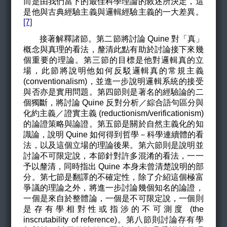
而是由我們當下的最佳科學理論的敘述所決定，這
是他與古典經驗主義與邏輯經驗主義的一大差異。
[7]
接著解釋諸節。第二節將討論 Quine 對「真」
概念與真理的看法，釐清此點有助於討論接下來幾
個重要的理論。第三節的目標是他對邏輯真的立
場，此節將說明他如何反駁邏輯真的常規主義
(conventionalism)，並進一步說明邏輯系統的接受
與否亦是實用問題。第四節則是著名的經驗論的二
個獨斷，將討論 Quine 反對分析／綜合語句區分與
化約主義／證實主義 (reductionism/verificationism)
的論證策略與論證。第五節是關於自然主義化的知
識論，說明 Quine 如何得到哲學－科學連續體的看
法，以及這個立場的理論後果。第六節則是說明並
討論不可限定說，本節針對許多混淆的看法，一一
予以釐清，同時指出 Quine 本身未曾清楚說明的部
分。第七節是翻譯的不確定性，除了介紹這個極富
爭議的理論之外，將進一步討論幾個知名的論證，
一個是來自於整體論，一個是不可限定說，一個則
是存有學相對性或指涉的不可測度 (the
inscrutability of reference)。第八節則討論存有學