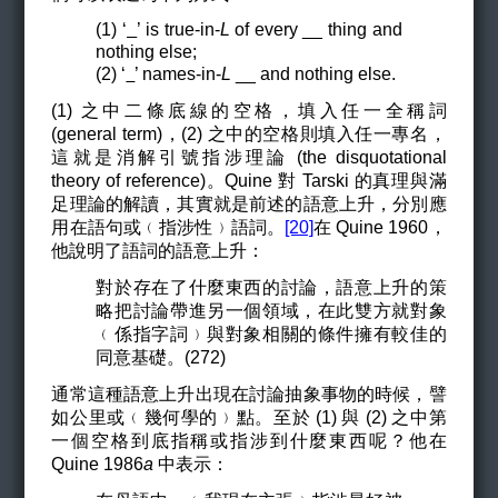
(1) ‘
’ is true-in-
L
of every __ thing and
nothing else;
(2) ‘
’ names-in-
L
__ and nothing else.
(1)
之中二條底線的空格，填入任一全稱詞
(general term)，(2) 之中的空格則填入任一專名，
這就是消解引號指涉理論 (the disquotational
theory of reference)。Quine 對 Tarski 的真理與滿
足理論的解讀，其實就是前述的語意上升，分別應
用在語句或﹙指涉性﹚語詞。
[20]
在 Quine 1960，
他說明了語詞的語意上升：
對於存在了什麼東西的討論，語意上升的策
略把討論帶進另一個領域，在此雙方就對象
﹙係指字詞﹚與對象相關的條件擁有較佳的
同意基礎。(272)
通常這種語意上升出現在討論抽象事物的時候，譬
如公里或﹙幾何學的﹚點。至於 (1) 與 (2) 之中第
一個空格到底指稱或指涉到什麼東西呢？他在
Quine 1986
a
中表示：