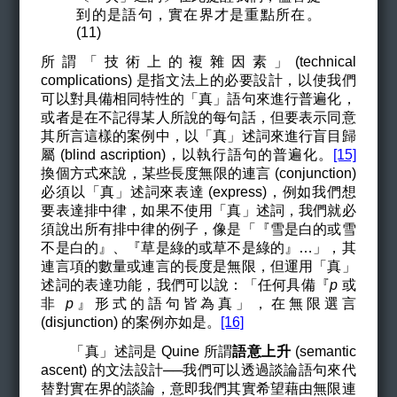
到的是語句，實在界才是重點所在。
(11)
所謂「技術上的複雜因素」(technical
complications) 是指文法上的必要設計，以使我們
可以對具備相同特性的「真」語句來進行普遍化，
或者是在不記得某人所說的每句話，但要表示同意
其所言這樣的案例中，以「真」述詞來進行盲目歸
屬 (blind ascription)，以執行語句的普遍化。
[15]
換個方式來說，某些長度無限的連言 (conjunction)
必須以「真」述詞來表達 (express)，例如我們想
要表達排中律，如果不使用「真」述詞，我們就必
須說出所有排中律的例子，像是「『雪是白的或雪
不是白的』、『草是綠的或草不是綠的』…」，其
連言項的數量或連言的長度是無限，但運用「真」
述詞的表達功能，我們可以說：「任何具備『
p
或
非
p
』形式的語句皆為真」，在無限選言
(disjunction) 的案例亦如是。
[16]
「真」述詞是 Quine 所謂
語意上升
(semantic
ascent) 的文法設計──我們可以透過談論語句來代
替對實在界的談論，意即我們其實希望藉由無限連