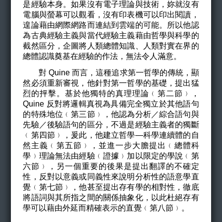
是經驗本身。如果沒有電子理論與技術，妳就沒有
電腦與螢幕可以觀看，沒有印表機可以印出閱讀，
遑論藉由網際網路而連結到雲端的可能。所以他認
為古典經驗主義與當代經驗主義藉由哲學與科學的
截然區分，企圖將人類總體知識、人類對實在界的
總體認識奠基在經驗的作法，無法令人滿意。
對 Quine 而言，這種追求第一哲學的傳統，顯
然必須重新審視，他針對第一哲學的基礎，提出猛
烈的抨擊。基於他獨特的真理理論﹙第二節﹚，
Quine 反對將邏輯真視為具備完全獨立於其他語句
的特殊地位﹙第三節﹚，他認為分析／綜合語句與
先驗／後驗語句的區分，不過是經驗主義者的獨斷
﹙第四節﹚，爰此，他建立哲學—科學連續體的自
然主義﹙第五節﹚，並進一步大膽提出﹙總體科
學﹚理論無法由經驗﹙證據﹚加以限定的學說﹙第
六節﹚，另一個重要的後果是提出翻譯的不確定
性，反對以意義或同義性來說明分析性的語意學直
覺﹙第七節﹚，他甚至提出存有學的相對性，徹底
將語詞與其所指之間的關係抽象化，以此杜絕存有
學可以藉由外延而精確表示的直覺﹙第八節﹚。