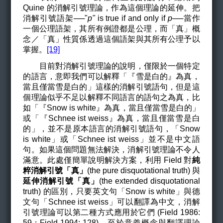
Quine 的消解引號理論，作為這個理論的延伸。把
消解引號語架──"
p"
is true if and only if
p
──當作
一個公理語架，其所有例證都是公理，而
「真」概
念／「真」性質係透過這個語架與其所有公理予以
掌握
。
[19]
目前對消解引號理論的說明，僅限於一個特定
的語言，意即我們可以解釋
「『雪是白的』為真，
當且僅當雪是白的」這樣的消解引號語句，但是這
個理論似乎不足以解釋不同語言的語句之為真，比
如「『Snow is white』為真，當且僅當雪是白的」
或「『Schnee ist weiss』為真，當且僅當雪是白
的」，並不是原本語言的消解引號語句，「Snow
is white」或「Schnee ist weiss」並不是中文語
句。如果這個問題無法解決，消解引號理論不令人
滿意。此處僅簡單說明解決方案，利用 Field 對
純
粹消解引號「真」
(the pure disquotational truth) 與
延伸消解引號「真」
(the extended disquotational
truth) 的區別，只要英文句「Snow is white」與德
文句「Schnee ist weiss」可以翻譯為中文，消解
引號理論可以第二種方式應用於它們 (
Field 1986:
59
；Field 1994: 128)
。至於意義概念與翻譯理論