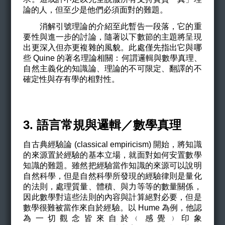
論的人，但至少是他們必須面對的難題。
消解引號理論的介紹至此暫告一段落，它的重
要性與進一步的討論，隨著以下數節的主題將呈現
出更深入但亦更複雜的風貌。此處僅先指出它與哪
些 Quine 的著名理論相關：何謂邏輯與數學真理、
自然主義化的知識論、理論的不可限定、翻譯的不
確定性與存有學的相對性。
3. 語言常規與邏輯／數學真理
自古典經驗論 (classical empiricism) 開始，將知識
的來源置於經驗的基本立場，就面對如何安置數學
知識的難題。雖然把經驗當作知識的來源可以說明
自然科學，但是自然科學所發現的經驗律則是量化
的法則，處理質量、體積、與力等等的數量關係，
因此數學對這些法則的內容與計算絕對必要，但是
數學很難被當作來自於經驗。以 Hume 為例，他認
為一切觀念皆來自於﹙感覺﹚印象