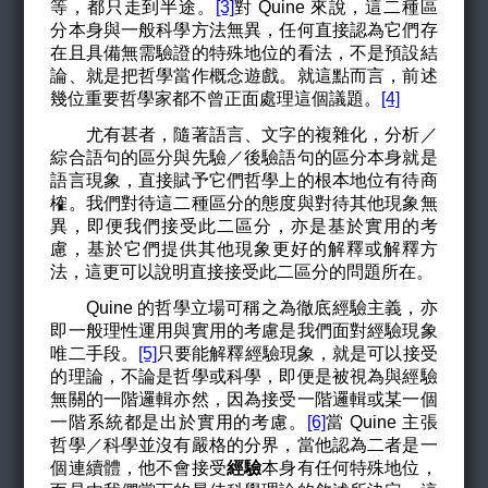
等，都只走到半途。
[3]
對 Quine 來說，這二種區
分本身與一般科學方法無異，任何直接認為它們存
在且具備無需驗證的特殊地位的看法，不是預設結
論、就是把哲學當作概念遊戲。就這點而言，前述
幾位重要哲學家都不曾正面處理這個議題。
[4]
尤有甚者，隨著語言、文字的複雜化，分析／
綜合語句的區分與先驗／後驗語句的區分本身就是
語言現象，直接賦予它們哲學上的根本地位有待商
榷。我們對待這二種區分的態度與對待其他現象無
異，即便我們接受此二區分，亦是基於實用的考
慮，基於它們提供其他現象更好的解釋或解釋方
法，這更可以說明直接接受此二區分的問題所在。
Quine
的哲學立場可稱之為徹底經驗主義，亦
即一般理性運用與實用的考慮是我們面對經驗現象
唯二手段。
[5]
只要能解釋經驗現象，就是可以接受
的理論，不論是哲學或科學，即便是被視為與經驗
無關的一階邏輯亦然，因為接受一階邏輯或某一個
一階系統都是出於實用的考慮。
[6]
當 Quine 主張
哲學／科學並沒有嚴格的分界，當他認為二者是一
個連續體，他不會接受
經驗
本身有任何特殊地位，