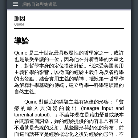
詞條目錄與總選單
蒯因
Quine
導論
Quine
是二十世紀最具啟發性的哲學家之一，或許
也是最受爭議的一位，因為他在分析哲學的大纛之
下，對哲學本身的定位提出針砭。他深受美國實用
主義哲學的影響，以徹底的經驗主義作為反省哲學
的出發點，結合實用主義的精神，摧毀第一哲學作
為解釋科學基礎的傳統，建立哲學—科學連續體的
自然主義。
Quine
對徹底的經驗主義有絕佳的形容：「貧
瘠的輸入與洶湧的輸出 (meagre input and
torrential output)。」不論妳現在是藉由螢幕或紙本
在閱讀這個詞條，妳的經驗提供的內容非常有限，
不過就是光線的反射、某些圖形與顏色的分布，前
面這句話甚至是經驗概念化之後對經驗的形容，不