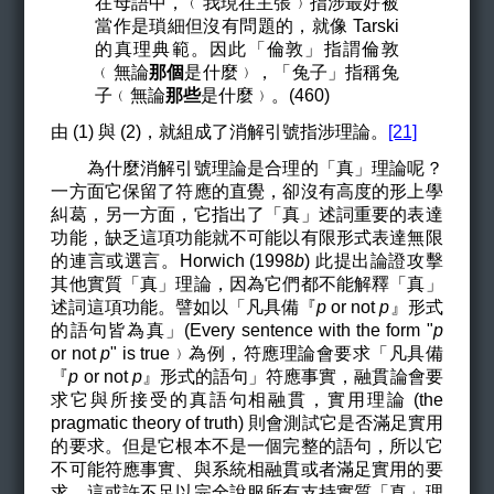
在母語中，﹙我現在主張﹚指涉最好被
當作是瑣細但沒有問題的，就像 Tarski
的真理典範。因此「倫敦」指謂倫敦
﹙無論
那個
是什麼﹚，「兔子」指稱兔
子﹙無論
那些
是什麼﹚。(460)
由 (1) 與 (2)，就組成了消解引號指涉理論。
[21]
為什麼消解引號理論是合理的「真」理論呢？
一方面它保留了符應的直覺，卻沒有高度的形上學
糾葛，另一方面，它指出了「真」述詞重要的表達
功能，缺乏這項功能就不可能以有限形式表達無限
的連言或選言。Horwich (1998
b
) 此提出論證攻擊
其他實質「真」理論，因為它們都不能解釋「真」
述詞這項功能。譬如以「凡具備『
p
or not
p
』形式
的語句皆為真」(Every sentence with the form "
p
or not
p
" is true﹚為例，符應理論會要求「凡具備
『
p
or not
p
』形式的語句」符應事實，融貫論會要
求它與所接受的真語句相融貫，實用理論 (the
pragmatic theory of truth) 則會測試它是否滿足實用
的要求。但是它根本不是一個完整的語句，所以它
不可能符應事實、與系統相融貫或者滿足實用的要
求。這或許不足以完全說服所有支持實質「真」理