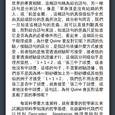
世界的事實相關，這種語句稱為綜合語句。另一種
語句是分析語句，像是「單身漢是沒有結婚的男
人」或「鉛是金屬」，這種語句的真假值似乎全然
由其組成部分的意義所決定。就分析句而言，我們
一旦知道這種語句的意義，就可以直接判斷真假
值，而對綜合語句來說，知道語句的意義只是知道
它是否為真的必要條件而已。看起來，這個區分似
乎順理成章，為什麼 Quine 要反對它呢？所謂的先
驗／後驗語句的區分，是指語句依據什麼方式被接
受，前者指的是無需透過經驗即可接受，後者指的
是要透過經驗提供證據才行。這個區分同樣似乎是
理所當然，「1 + 1 = 2」或「張三中了頭獎、或者
他沒有中頭獎」這樣的句子，不需要經驗證據，我
們並不是因為將一顆砂礫加上另一顆砂礫或其他類
似的例子才接受「1 + 1 = 2」，我們也不用去查證
張三是否中了頭獎，就會接受「張三中了頭獎、或
者他沒有中頭獎」這句話。為何 Quine 會反對這麼
直截了當的事情呢？
每當科學重大進展時，就有重要的哲學家出來
試圖說明科學知識的哲學基礎。在啟蒙時代我們可
以找到 Descartes，Newtonian 物理學時則是