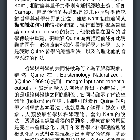
Kant，相對論與量子力學則有邏輯經驗主義，譬如
Carnap。但是他們的共通點是從未跳脫哲學傳統
對哲學與科學分野的定位，雖然 Kant 藉由追問
人
類知識如何可能
這樣的問題，進行重塑哲學為建構
論 (constructionism) 的努力，他依舊是在固有的哲
學傳統中重建。要瞭解 Quine 為何拒絕前述如此明
顯的區分，必須瞭解他如何看待哲學／科學。以下
是我對 Quine 哲學的總體看法，以及合理化他的哲
學系統的作法。
哲學與科學的共同特徵為何？為了解釋現象。
雖然 Quine 在〈Epistemology Naturalized〉
((Quine 1969
a
)) 提到「meagre input and torrential
output」﹙貧乏的輸入與洶湧的輸出﹚的時候，指
的是理論與證據之間的關係，它同時顯示了背後整
體論 (holism) 的立場，同時可以看作 Quine 對哲
學／科學的基本看法，也就是為了解釋﹙觀察﹚現
象，人類發展哲學與科學理論。套句 Kant 的說
法，透過感官經驗獲得的是
雜多
，現象貧瘠的原因
是完全未曾概念化，幾千年來哲學／科學理論透過
概念化的方式對各種現象提出更豐富的解釋。基於