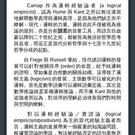
Carnap
作為邏輯經驗論者 (a logical
empiricist)，認為 Hume 與 Kant 之所以無法適當
地解釋數學真理與邏輯真理，是因為他們缺乏亦不
瞭解﹙現代﹚邏輯的力量。邏輯在此不僅被視為推
論的規則，亦是分析
語言
的首要工具，而語言自啟
蒙以降到二十世紀之前，都被視為無涉於哲學思考
與反省，而這正是當代分析哲學與十七至十九世紀
哲學分歧的起點。
自 Frege 與 Russell 肇始，現代述詞邏輯的發
展可以針對攸關排序 (order) 的命題，給予純邏輯
的證明，譬如像是自然數的關係結構。這導致了邏
輯主義 (logicism) 的發展，主張數學可以被化約到
邏輯。首先是數學語彙可以邏輯語彙定義，其次是
數學推論就是某種邏輯推論，而不像 Kant 與他的
追隨者所以為，對排序的理解必須倚靠我們對時間
與空間的瞭解。
對以邏輯經驗論／實證論 (logical
empiricism/positivism) 為主的當代經驗主義者而
言，邏輯主義的進展帶來一個嚴重的知識論問題。
根據實證論的學說，無法被經驗否定的語句毫無意