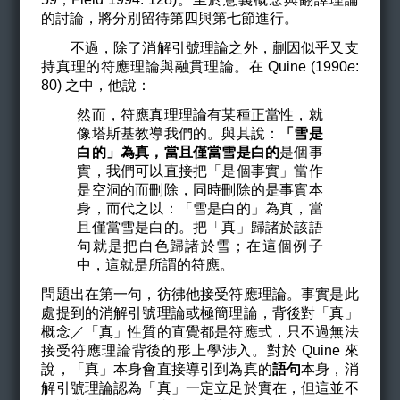
的討論，將分別留待第四與第七節進行。
不過，除了消解引號理論之外，蒯因似乎又支
持真理的符應理論與融貫理論。在 Quine (1990
e
:
80) 之中，他說：
然而，符應真理理論有某種正當性，就
像塔斯基教導我們的。與其說：
「雪是
白的」為真，當且僅當雪是白的
是個事
實，我們可以直接把「是個事實」當作
是空洞的而刪除，同時刪除的是事實本
身，而代之以：「雪是白的」為真，當
且僅當雪是白的。把「真」歸諸於該語
句就是把白色歸諸於雪；在這個例子
中，這就是所謂的符應。
問題出在第一句，彷彿他接受符應理論。事實是此
處提到的消解引號理論或極簡理論，背後對「真」
概念／「真」性質的直覺都是符應式，只不過無法
接受符應理論背後的形上學涉入。對於 Quine 來
說，「真」本身會直接導引到為真的
語句
本身，消
解引號理論認為「真」一定立足於實在，但這並不