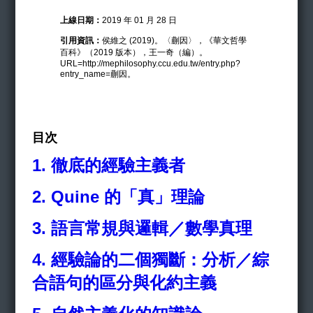
上線日期：
2019 年 01 月 28 日
引用資訊：
侯維之 (2019)。〈蒯因〉，《華文哲學
百科》（2019 版本），王一奇（編）。
URL=http://mephilosophy.ccu.edu.tw/entry.php?
entry_name=蒯因。
目次
1.
徹底的經驗主義者
2. Quine
的「真」理論
3.
語言常規與邏輯／數學真理
4.
經驗論的二個獨斷：分析／綜
合語句的區分與化約主義