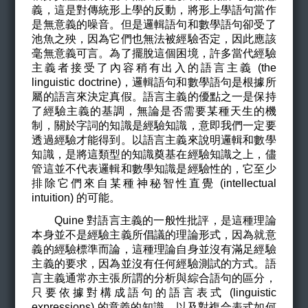
義，這是對傳統形上學的反動，將形上學語句當作
是無意義的噪音。但是邏輯語句和數學語句卻受了
池魚之殃，因為它們也無法被經驗否定，因此應該
毫無意義可言。為了擺脫這個困境，許多當代經驗
主義者接受了內容稍有出入的語言主義 (the
linguistic doctrine)，邏輯語句和數學語句是根據所
屬的語言來決定真假。語言主義的優點之一是保持
了經驗主義的基調，無論是否需要某種天生的機
制，關於字詞的知識是經驗知識，意即我們一定要
透過經驗才能得到。以語言主義來說明邏輯和數學
知識，是將這類型的知識奠基在經驗知識之上，儘
管這並不代表邏輯和數學知識是經驗性的，它至少
排除它們來自某種神秘智性直覺 (intellectual
intuition) 的可能。
Quine
對語言主義的一般性批評，是這種理論
本身並不是經驗主義所倡議的理論形式，因為就意
義的經驗標準而論，這種理論自身並沒有滿足經驗
主義的要求，因為並沒有任何經驗測試的方式。語
言主義通常亦主張所謂的分析與綜合語句的區分，
只要依據對構成語句的語言表式 (linguistic
expressions) 的意義的知識，以及對複合表式如何