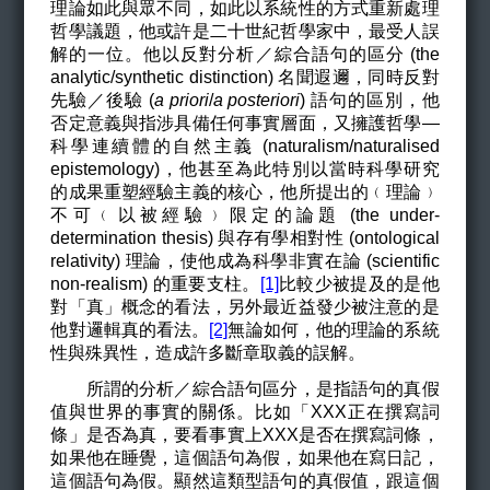
理論如此與眾不同，如此以系統性的方式重新處理
哲學議題，他或許是二十世紀哲學家中，最受人誤
解的一位。他以反對分析／綜合語句的區分 (the
analytic/synthetic distinction) 名聞遐邇，同時反對
先驗／後驗 (
a priori
/
a posteriori
) 語句的區別，他
否定意義與指涉具備任何事實層面，又擁護哲學—
科學連續體的自然主義 (naturalism/naturalised
epistemology)，他甚至為此特別以當時科學研究
的成果重塑經驗主義的核心，他所提出的﹙理論﹚
不可﹙以被經驗﹚限定的論題 (the under-
determination thesis) 與存有學相對性 (ontological
relativity) 理論，使他成為科學非實在論 (scientific
non-realism) 的重要支柱。
[1]
比較少被提及的是他
對「真」概念的看法，另外最近益發少被注意的是
他對邏輯真的看法。
[2]
無論如何，他的理論的系統
性與殊異性，造成許多斷章取義的誤解。
所謂的分析／綜合語句區分，是指語句的真假
值與世界的事實的關係。比如「XXX正在撰寫詞
條」是否為真，要看事實上XXX是否在撰寫詞條，
如果他在睡覺，這個語句為假，如果他在寫日記，
這個語句為假。顯然這類型語句的真假值，跟這個