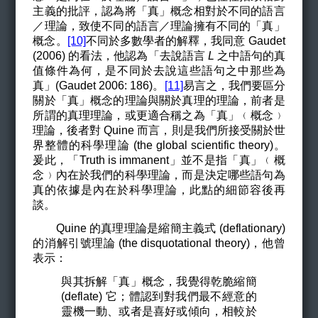
主義的批評，認為將「真」概念相對於不同的語言
／理論，致使不同的語言／理論擁有不同的「真」
概念。
[10]
不同於多數學者的解釋，我同意
Gaudet
(
2006) 的
看法，他認為
「去說語言
L
之中語句的真
值條件為何，是不同於去說這些語句之中那些為
真」(
Gaudet 2006: 186)
。
[11]
易言之，
我們要區分
關於「真」概念的理論與關於真理的理論，前者是
所謂的真理理論，或更適合稱之為「真」﹙概念﹚
理論，後者對 Quine 而言，則是我們所接受關於世
界整體的科學理論 (the global scientific theory)
。
爰此，
「Truth is immanent」並不是指「真」﹙概
念﹚內在於我們的科學理論，而是決定哪些語句為
真的依據是內在於科學理論，此點的細節容後再
談。
Quine 的真理理論是縮簡主義式 (deflationary)
的消解引號理論 (the disquotational theory)，他曾
表示：
與其拆解「真」概念，我覺得乾脆縮簡
(deflate) 它；體認到對我們最不經意的
靈機一動、或者是喜好或傾向，相較於