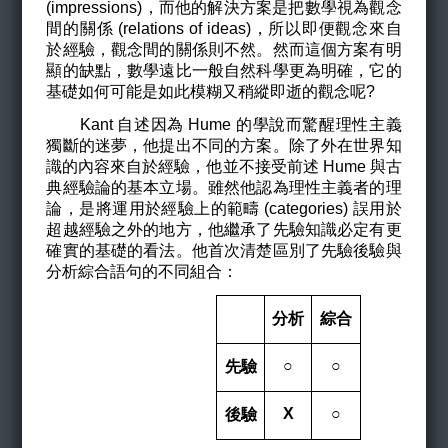
(impressions)，而他的解決方案是把數學視為觀念
間的關係 (relations of ideas)，所以即便觀念來自
於經驗，觀念間的關係則不然。然而這個方案有明
顯的缺點，數學遠比一般自然科學更為明確，它的
基礎如何可能是如此模糊又稍縱即逝的觀念呢?
Kant
自述因為 Hume 的學說而驚醒理性主義
獨斷的迷夢，他提出不同的方案。除了外在世界知
識的內容來自於經驗，他並不接受前述 Hume 與古
典經驗論的基本立場。雖然他認為理性主義者的理
論，是將運用於經驗上的範疇 (categories) 誤用於
超越經驗之外的地方，他繼承了先驗知識必定有更
確實的基礎的看法。他首次清楚區別了先驗後驗與
分析綜合語句的不同組合：
分析
綜合
○
○
先驗
X
○
後驗