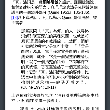
「真」述詞是一種
消解引號
的設計。蒯因建議說，
相對於建構它的語言，真理理論應該是依附於這個
語言的一個額外部分 (Quine 1953
a
: 135-136)。
[18]
以下這段話，正足以顯示 Quine 是個消解引號
主義者：
那些詢問〔「真」為何〕的人，找尋比
消解引號更深刻的某種東西，也就是符
應真理理論的有效殘餘……然而，消解
引號的說明肯定是無可非難；「『雪是
白的』為真，當且僅當雪是白的」是殆
無疑義。此外，它是一個完整的理論說
明：就每一個清楚的語句，它都解釋它
的真或假。它甚至逾越了一個完整的說
明：它對「真」述詞所橫加的要件，比
語言中其他任何可以料想得到的述詞都
強到難以承擔──飽受矛盾之苦。
(
Quine 1994: 10-11)
上述種種說法雖然包含了消解引號理論的基本精
神，但仍需要更進一步說明。
我將 Horwich 對極簡主義的說明，應用到