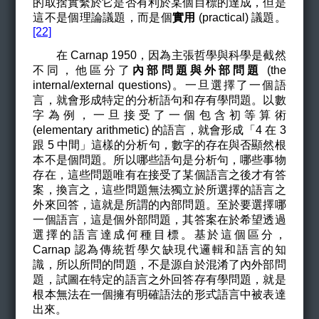
的取捨實繫於它是否有利於某個目標的達成，但是
這不是個理論議題，而是個
實用
(practical) 議題。
[22]
在 Carnap 1950，因為主張哲學與科學是截然
不同，他區分了
內部問題與外部問題
(the
internal/external questions)。一旦選擇了一個語
言，就會形成特定的分析語句和存有學問題。以數
字為例，一旦接受了一個包含初等算術
(elementary arithmetic) 的語言，就會形成「4 在 3
跟 5 中間」這樣的分析句，數字的存在與否顯然根
本不是個問題。所以哪些語句是分析句，哪些事物
存在，這些問題唯有在接受了某個語言之後才有答
案，換言之，這些問題無法獨立於所選擇的語言之
外來回答，這就是所謂的內部問題。至於要選擇哪
一個語言，這是個外部問題，其答案在於希望透過
選擇的語言達成何種目標。基於這個區分，
Carnap 認為傳統哲學欠缺現代邏輯和語言的知
識，所以所問的問題，不是源自於混淆了內外部問
題，試圖在特定的語言之外回答存有學問題，就是
根本無法在一個擁有明確語法的形式語言中被表達
出來。