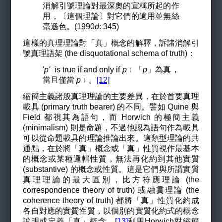
消解引號理論對最深奧的宣稱所起的作
用，〔這個理論〕對它們的適用並無絲
毫遜色。(1990
d
: 345)
這樣的真理理論對
「真」概念的解釋，
訴諸消解引
號真理語架 (the disquotational schema of truth)：
'
p'
is true if and only if
p
﹙「
p
」為真，
當且僅當
p
﹚。
[12]
縮簡主義諸般真理理論的主要差異，在於首要真理
載具 (primary truth bearer) 的不同。譬如 Quine 與
Field 都視其為語句，而 Horwich 的極簡主義
(minimalism) 則是命題，不過他認為語句作為載具
可以從命題載具的理論推論出來。這類型理論的共
通點，在於將「真」概念或「真」性質視作最基本
的概念或某種邏輯性質，無法再化約到其他實質
(substantive) 的概念或性質。這是它們與所謂實質
真理理論的最大區別，比方符應理論 (the
correspondence theory of truth) 或融貫理論 (the
coherence theory of truth) 都將「真」性質化約成
各自對應的實質性質，以個別的實質化約式的概念
說明或定義「真」概念。
[13]
利用Horwich對縮簡