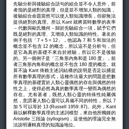
先驗分析與後驗綜合語句的組合並不令人意外，前
者指的是絕對的真理，但是並不增加人類的知識，
後驗綜合命題當然可以使人類知識增長，但卻無法
提供絕對的真理。所以 Kant 就將當時數學的表率
－代數與歐氏幾何－歸於先驗綜合一項，賦予它們
既是絕對的真理、又增添人類知識的特性。著名的
例子包括「7 + 5 = 12」，他認為 7 和 5 和加法的
概念並不包含 12 的概念，所以這不是分析句，但
是它為真的基礎不來自於經驗，所以它不是後驗
的。另一個例子是「三角形內角和是 180 度」，前
者三角形內角和的概念並不包含 180 度的概念。就
算不論 Kant 倚賴主述詞結構的說明是否足以捕捉
所有數學真理的形式，這種作法最大的問題是把數
學真理的基礎置於人類心靈偶然的存在與偶然的特
性之上，使得必然為真的數學真理一變而為偶然的
存在。尤有甚者，既然人類心靈的特殊性純屬偶
然，意謂著人類心靈可以具備不同的特性，所以 7
加 5 可以等於 13 (Russell 1959: 87)。此外，Kant
藉以解釋數學真理的主述詞模型，來自他所獨鍾的
Aristotle 三段論 (syllogism)，這使他的理論完全無
法說明邏輯真理的知識論地位。