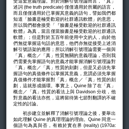
受這套意義理論。對於消解引號理論而言，「真」
述詞 (the truth predicate) 僅僅適用於所屬的語言，
而且僅僅適用於已掌握其意義的語句，譬如我們都
知道「臉書是極受歡迎的社群通訊軟體」的意思，
所以我們都會接受「『臉書是極受歡迎的社群通訊
軟體』為真，當且僅當臉書是極受歡迎的社群通訊
軟體」；但是對於五百年前使用中文的人，由於他
們無從掌握這句話的意思，他們亦無從接受上述消
解引號語架的應用；所以消解引號理論需要一個與
「真」概念／「真」性質無關的意義理論，否則我
們需要先掌握語句的意義才能掌握消解引號理論對
「真」概念／「真」性質的刻劃，但是又必須先掌
握語句的真值條件以掌握其意義，意謂必須先掌握
真值條件才能掌握對「真」概念／「真」性質的刻
劃，這就形成循環。事實上，Quine 除了在「真」
概念／「真」性質的看法上與 Davidson 分歧，他
對意義的看法亦然，這將留待第七節對翻譯的不確
定性的討論。
初步建立並解釋了消解引號理論之後，要舉出
如此理解 Quine 的真理理論的理由。Quine 同意一
個語句為真與否，有賴於實在界 (reality) (1970
a
: