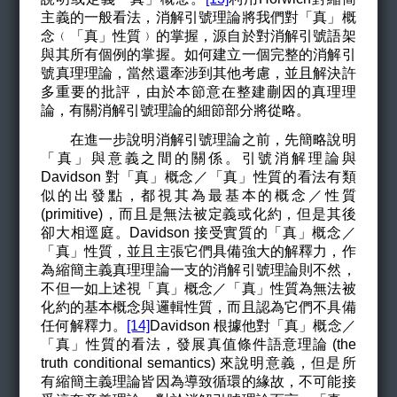
主義的一般看法，消解引號理論將我們對「真」概
念﹙「真」性質﹚的掌握，源自於對消解引號語架
與其所有個例的掌握。
如何建立一個完整的消解引
號真理理論，當然還牽涉到其他考慮，並且解決許
多重要的批評，由於本節意在整建蒯因的真理理
論，有關消解引號理論的細節部分將從略。
在進一步說明消解引號理論之前，先簡略說明
「真」與意義之間的關係。引號消解理論與
Davidson 對「真」概念／「真」性質的看法有類
似的出發點，都視其為最基本的概念／性質
(primitive)，而且是無法被定義或化約，但是其後
卻大相逕庭。Davidson 接受實質的「真」概念／
「真」性質，並且主張它們具備強大的解釋力，作
為縮簡主義真理理論一支的消解引號理論則不然，
不但一如上述視「真」概念／「真」性質為無法被
化約的基本概念與邏輯性質，而且認為它們不具備
任何解釋力。
[14]
Davidson 根據他對「真」概念／
「真」性質的看法，發展真值條件語意理論 (the
truth conditional semantics) 來說明意義，但是所
有縮簡主義理論皆因為導致循環的緣故，不可能接