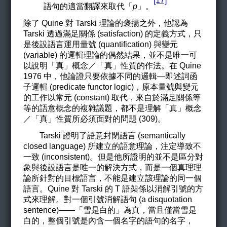
[17]
語句的適當翻譯來取代「
p
」。
除了 Quine 對 Tarski 理論的褒揚之外，他認為
Tarski 透過滿足關係 (satisfaction) 的定義方式，只
是後設語言運用量號 (quantification) 與變元
(variable) 的邏輯理論的偶然結果，並不是唯一可
以說明
「真」概念／「真」性質的作法。在 Quine
1976 中，他論證只要依據不同的邏輯—即述詞函
子邏輯 (predicate functor logic)，原本量號與變元
的工作以常元 (constant) 取代，來自於滿足關係等
等的語意概念的複雜議題，都不是理解「真」概念
／「真」性質所必須面對的問題 (309)。
Tarski
證明了語意封閉語言 (semantically
closed language) 所建立的語意理論，注定導致不
一致 (inconsistent)。但是他所證明的並不是區分對
象與後設語言是唯一的解決方式，而是一個真理理
論所針對的目標語言，不能是建立該理論的同一個
語言。
Quine
對 Tarski 的 T 語架係以消解引號的方
式來理解。對一個引號消解語句 (a disquotation
sentence)——「雪是白的」為真，當且僅當雪是
白的，整個引號是內含一個名字的語句的名字，