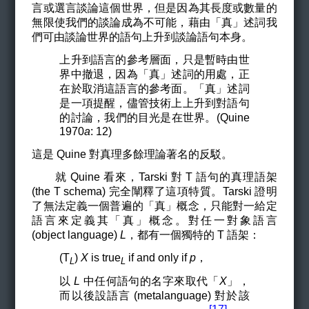
言或選言談論這個世界，但是因為其長度或數量的
無限使我們的談論成為不可能，藉由「真」述詞我
們可由談論世界的語句上升到談論語句本身。
上升到語言的參考層面，只是暫時由世
界中撤退，因為「真」述詞的用處，正
在於取消這語言的參考面。「真」述詞
是一項提醒，儘管技術上上升到對語句
的討論，我們的目光是在世界。(Quine
1970
a
: 12)
這是 Quine 對真理多餘理論著名的反駁。
就 Quine 看來，Tarski 對 T 語句的真理語架
(the T schema) 完全闡釋了這項特質。Tarski 證明
了無法定義一個普遍的「真」概念，只能對一給定
語言來定義其「真」概念。對任一對象語言
(object language)
L
，都有一個獨特的 T 語架：
(T
)
X
is true
if and only if
p
，
L
L
以
L
中任何語句的名字來取代「
X
」，
而以後設語言 (metalanguage) 對於該