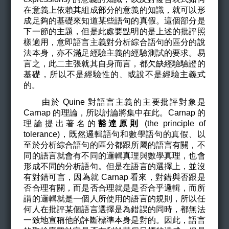
在意義上依賴其組成部分的意義的知識，就可以形
成足夠的基礎來知道某些語句的真假。這個部分是
下一節的主題，但是此處要點明的是上述的批評照
樣適用，意即語言主義對分析綜合語句的區分的說
法本身，亦不滿足經驗主義的經驗測試的要求。易
言之，此二主張就其自身而言，都欠缺經驗驗證的
基礎，所以不是經驗性的、或說不是經驗主義式
的。
由於 Quine 對語言主義的主要批評對象是
Carnap 的理論，所以討論將集中在此。Carnap 的
理論提出著名的
豁達原則
(the principle of
tolerance)，既然邏輯語句和數學語句的真假、以
至於分析綜合語句的區分都跟所屬的語言有關，不
同的語言就會有不同的邏輯真理與數學真理，也會
形成不同的分析語句。但是在語言的選擇上，並沒
有對錯可言，因為就 Carnap 看來，對錯與否跟是
否合理有關，而是否合理就是是否合乎邏輯，而所
謂的邏輯就是一個人所使用的語言的規則，所以任
何人在批評某個語言選擇是為錯誤的同時，都無法
一致地宣稱他的評斷標準本身是對的。因此，語言