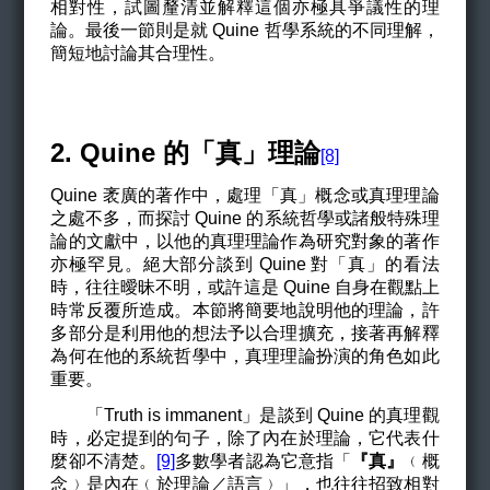
相對性，試圖釐清並解釋這個亦極具爭議性的理
論。最後一節則是就 Quine 哲學系統的不同理解，
簡短地討論其合理性。
2. Quine 的「真」理論
[8]
Quine
袤廣的著作中，處理「真」概念或真理理論
之處不多，而探討 Quine 的系統哲學或諸般特殊理
論的文獻中，以他的真理理論作為研究對象的著作
亦極罕見。絕大部分談到 Quine 對「真」的看法
時，往往曖昧不明，或許這是 Quine 自身在觀點上
時常反覆所造成。本節將簡要地說明他的理論，許
多部分是利用他的想法予以合理擴充，接著再解釋
為何在他的系統哲學中，真理理論扮演的角色如此
重要。
「Truth is immanent」是談到 Quine 的真理觀
時，必定提到的句子，除了內在於理論，它代表什
麼卻不清楚。
[9]
多數學者認為它意指「
『真』
﹙概
念﹚是內在﹙於理論／語言﹚」，也往往招致相對