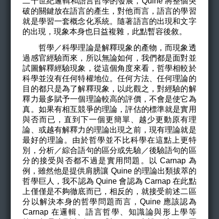
二十世紀邏輯和語言哲學的發展，Quine 將整個突
破的關鍵放在語言的產生，對他而言，語言的學習
就是學習一套概念化系統。隨著語言的出現和文字
的出現，現象本身也日益複雜，此點暫容後敘。
哲學／科學理論是解釋現象的產物，而現象透
過感官經驗而來，所以無論如何，我們都是面對並
試圖解釋經驗現象，從這個角度來看，哲學相較於
科學並沒有任何特權地位。任何方法、任何理論的
目的都只是為了解釋現象，以此觀之，對經驗的解
釋力最多賦予一個理論較高的評價，不會是使它為
真。如果有相互競爭的理論，評估的標準就是實用
與否而已，直到下一個更簡單、越少更動原有理
論、或越有解釋力的理論出現之前，現有理論就是
最好的理論。由於哲學並不比科學在這點上更特
別，分析／綜合語句的區分或先驗／後驗語句的區
分的接受與否都不過是實用問題。以 Carnap 為
例，雖然他是提供肩膀讓 Quine 的理論出類拔萃的
哲學巨人，我不認為 Quine 會認為 Carnap 在此點
上僅僅是不夠徹底而已，相反的，就接受前述二區
分以解決本身的哲學問題而言，Quine 應該認為
Carnap 在邏輯、語言哲學、知識論與形上學等