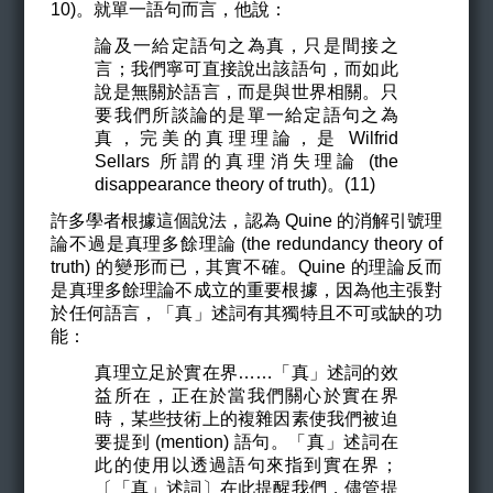
10)。就單一語句而言，他說：
論及一給定語句之為真，只是間接之
言；我們寧可直接說出該語句，而如此
說是無關於語言，而是與世界相關。只
要我們所談論的是單一給定語句之為
真，完美的真理理論，是 Wilfrid
Sellars 所謂的真理消失理論 (the
disappearance theory of truth)。(11)
許多學者根據這個說法，認為 Quine 的消解引號理
論不過是
真理多餘理論 (the redundancy theory of
truth) 的變形而已，其實不確。Quine 的理論反而
是真理多餘理論不成立的重要根據，因為他主張對
於任何語言，
「真」述詞有其獨特且不可或缺的功
能
：
真理立足於實在界……「真」述詞的效
益所在，正在於當我們關心於實在界
時，某些技術上的複雜因素使我們被迫
要提到 (mention) 語句。「真」述詞在
此的使用以透過語句來指到實在界；
〔「真」述詞〕在此提醒我們，儘管提